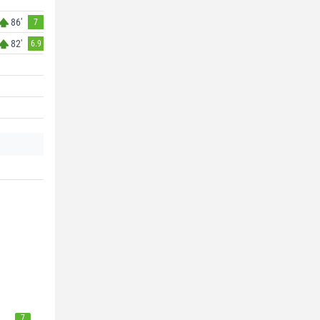
86'
7
82'
6.9
7