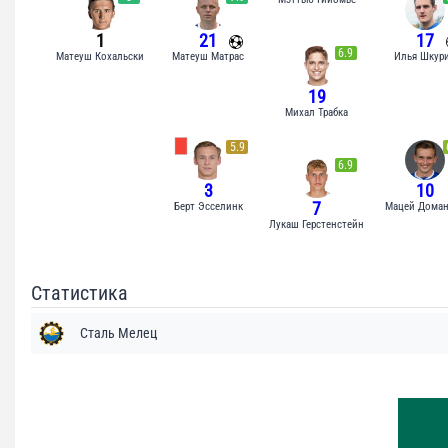
1
21
17
6.9
Матеуш Кохальски
Матеуш Матрас
Илья Шкур
19
Михал Трабка
5.9
6.9
3
10
7
Берт Эсселинк
Мацей Доман
Лукаш Герстенстейн
Статистика
Сталь Мелец
Удары
3