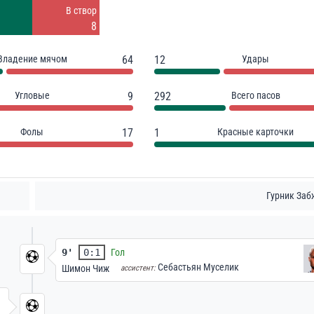
Заблок.
В створ
9
8
Владение мячом
64
12
Удары
Угловые
9
292
Всего пасов
Фолы
17
1
Красные карточки
Гурник Заб
9'
0:1
Гол
Себастьян Муселик
Шимон Чиж
ассистент: