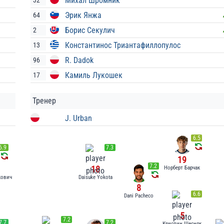
Михал Шромник
32
Эрик Янжа
64
Борис Секулич
2
Константинос Триантафиллопулос
13
R. Dadok
96
Камиль Лукошек
17
Тренер
J. Urban
6.5
6.9
7.3
19
7.2
18
Норберт Барчак
кович
Daisuke Yokota
8
6.6
Dani Pacheco
5
7.2
7.7
7.2
Криспин Щесняк