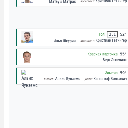
Кристиан Гетингер
Матеуш Матрас
ассистент:
Гол
2:1
52'
Кристиан Гетингер
Илья Шкурин
ассистент:
Красная карточка
55'
Берт Эсселинк
Замена
59'
Алвис Яунземс
Кшиштоф Волкович
вышел:
ушел: