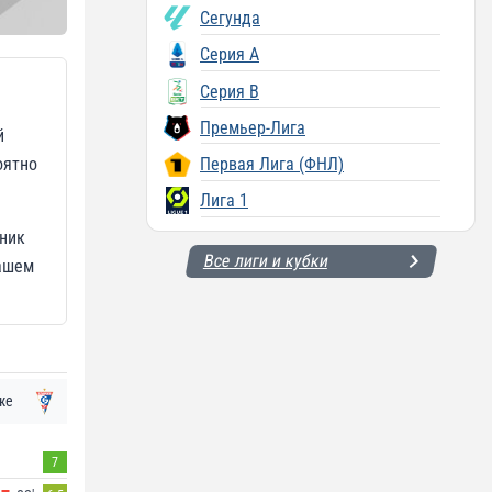
Сегунда
Серия A
Серия B
Премьер-Лига
й
оятно
Первая Лига (ФНЛ)
Лига 1
рник
Все лиги и кубки
нашем
же
7