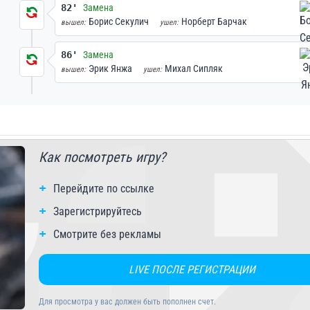
82'
Замена
Борис Секулич
Норберт Барчак
вышел:
ушел:
86'
Замена
Эрик Янжа
Михал Сипляк
вышел:
ушел:
Как посмотреть игру?
Перейдите по ссылке
Зарегистрируйтесь
Смотрите без рекламы
LIVE ПОСЛЕ РЕГИСТРАЦИИ
Для просмотра у вас должен быть пополнен счет.