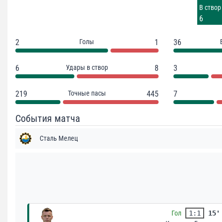
Заблок.
В створ
3
6
2
Голы
1
36
6
Удары в створ
8
3
219
Точные пасы
445
7
События матча
Сталь Мелец
Гол
1:1
15'