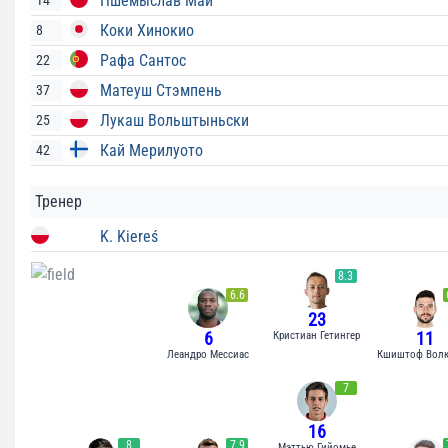
Пшемыслав Май
14
Коки Хинокио
8
Рафа Сантос
22
Матеуш Стэмпень
37
Лукаш Вольштыньски
25
Кай Мерилуото
42
Тренер
K. Kiereś
8.3
6.6
23
6
11
Кристиан Гетингер
Леандро Мессиас
Кшиштоф Вол
7
16
8
7.9
Мэттью Гийомье