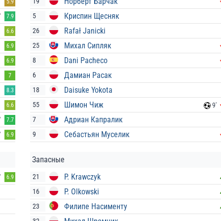
Норберт Барчак
19
'
5.9
Криспин Щесняк
5
'
7.9
Rafał Janicki
26
6.6
Михал Сипляк
25
6.9
Dani Pacheco
8
6.9
Дамиан Расак
6
7
Daisuke Yokota
18
8.3
Шимон Чиж
55
9'
6.6
Адриан Капралик
7
'
7.7
Себастьян Муселик
9
'
6.9
Запасные
P. Krawczyk
21
'
6.9
P. Olkowski
16
Филипе Насименту
23