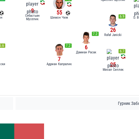
9
55
Себастьян
6.9
ин
Шимон Чиж
D. B
Муселик
26
7.2
Rafał Janicki
6.6
7.2
6
6.7
Дамиан Расак
7
25
ски
Адриан Капралик
Михал Сипляк
Гурник Заб
Удары
16