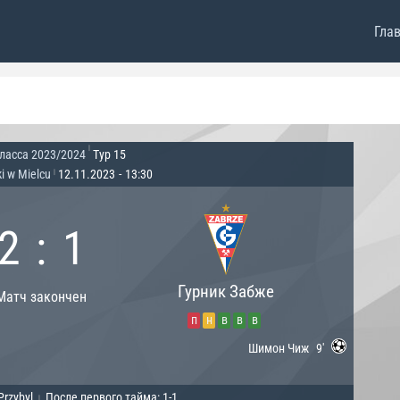
Гла
|
ласса 2023/2024
Тур 15
ki w Mielcu
12.11.2023
-
13:30
|
2
:
1
Гурник Забже
Матч закончен
п
н
в
в
в
Шимон Чиж
9'
Przybyl
После первого тайма: 1-1
|