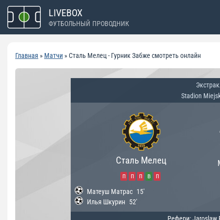
Перейти
LIVEBOX
к
ФУТБОЛЬНЫЙ ПРОВОДНИК
содержимому
Главная
»
Матчи
»
Сталь Мелец - Гурник Забже смотреть онлайн
Экстрак
Stadion Miejs
Сталь Мелец
п
п
п
в
п
Матеуш Матрас
15'
Илья Шкурин
52'
Рефери: Jaroslaw 