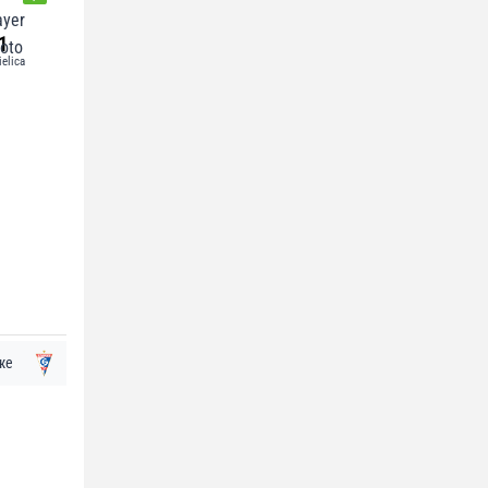
1
ielica
же