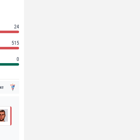
24
515
0
же