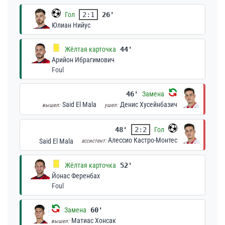
Гол
2:1
26'
Юлиан Нийус
Жёлтая карточка
44'
Арийон Ибрагимович
Foul
46'
Замена
Said El Mala
Денис Хусейнбазич
вышел:
ушел:
48'
2:2
Гол
Алессио Кастро-Монтес
Said El Mala
ассистент:
Жёлтая карточка
52'
Йонас Ференбах
Foul
Замена
60'
Матиас Хонсак
вышел: