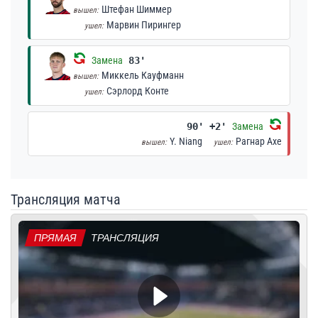
Штефан Шиммер
вышел:
Марвин Пирингер
ушел:
Замена
83'
Миккель Кауфманн
вышел:
Сэрлорд Конте
ушел:
90' +2'
Замена
Y. Niang
Рагнар Ахе
вышел:
ушел:
Трансляция матча
ПРЯМАЯ
ТРАНСЛЯЦИЯ