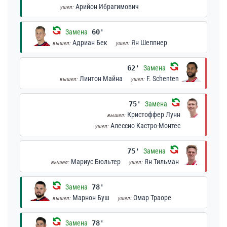
Арийон Ибрагимович
ушел:
Замена
60'
Адриан Бек
Ян Шеппнер
вышел:
ушел:
62'
Замена
Линтон Майна
F. Schenten
вышел:
ушел:
75'
Замена
Кристоффер Лунн
вышел:
Алессио Кастро-Монтес
ушел:
75'
Замена
Мариус Бюльтер
Ян Тильман
вышел:
ушел:
Замена
78'
Марнон Буш
Омар Траоре
вышел:
ушел:
Замена
78'