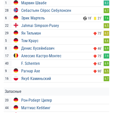
Марвин Швабе
1
8.2
Себастьян Сёрос Себулонсен
28
6.7
Эрик Мартель
6
18'
21'
7.6
Jahmai Simpson-Pusey
22
6.5
Ян Тильман
29
75'
6.2
Том Краус
5
6.6
Денис Хусейнбазич
8
46'
6.9
Алессио Кастро-Монтес
17
75'
7.9
F. Schenten
40
62'
6.9
Рагнар Ахе
9
90'
6.5
Якуб Каминьский
16
6.7
Запасные
Рон-Роберт Цилер
20
Маттиас Кеббинг
44