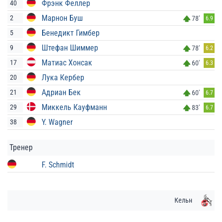
Фрэнк Феллер
40
Марнон Буш
2
78'
6.9
Бенедикт Гимбер
5
Штефан Шиммер
9
78'
6.2
Матиас Хонсак
17
60'
6.3
Лука Кербер
20
Адриан Бек
21
60'
6.7
Миккель Кауфманн
29
83'
6.7
Y. Wagner
38
Тренер
F. Schmidt
Кельн