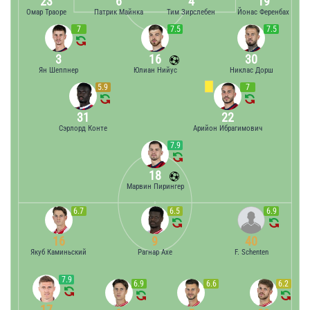
23
6
4
19
Омар Траоре
Патрик Майнка
Тим Зирслебен
Йонас Ференбах
7
7.5
7.5
3
16
30
Ян Шеппнер
Юлиан Нийус
Никлас Дорш
5.9
7
31
22
Сэрлорд Конте
Арийон Ибрагимович
7.9
18
Марвин Пирингер
6.7
6.5
6.9
16
9
40
Якуб Каминьский
Рагнар Ахе
F. Schenten
7.9
6.9
6.6
6.2
17