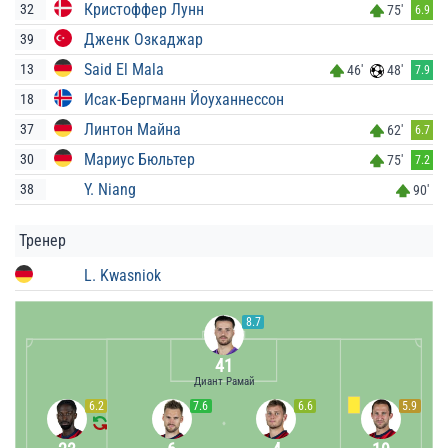
Кристоффер Лунн
32
75'
6.9
Дженк Озкаджар
39
Said El Mala
13
46'
48'
7.9
Исак-Бергманн Йоуханнессон
18
Линтон Майна
37
62'
6.7
Мариус Бюльтер
30
75'
7.2
Y. Niang
38
90'
Тренер
L. Kwasniok
8.7
41
Диант Рамай
6.2
7.6
6.6
5.9