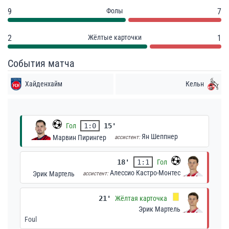
9
Фолы
7
2
Жёлтые карточки
1
События матча
Хайденхайм
Кельн
Гол
1:0
15'
Ян Шеппнер
Марвин Пирингер
ассистент:
18'
1:1
Гол
Алессио Кастро-Монтес
Эрик Мартель
ассистент:
21'
Жёлтая карточка
Эрик Мартель
Foul