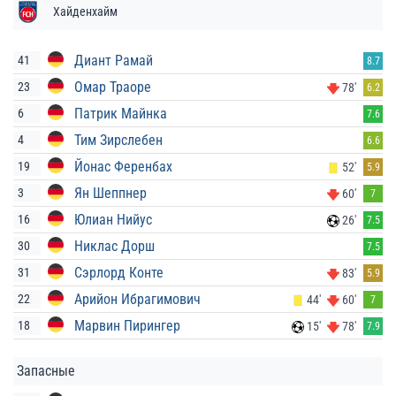
Хайденхайм
Диант Рамай
41
8.7
Омар Траоре
23
78'
6.2
Патрик Майнка
6
7.6
Тим Зирслебен
4
6.6
Йонас Ференбах
19
52'
5.9
Ян Шеппнер
3
60'
7
Юлиан Нийус
16
26'
7.5
Никлас Дорш
30
7.5
Сэрлорд Конте
31
83'
5.9
Арийон Ибрагимович
22
44'
60'
7
Марвин Пирингер
18
15'
78'
7.9
Запасные