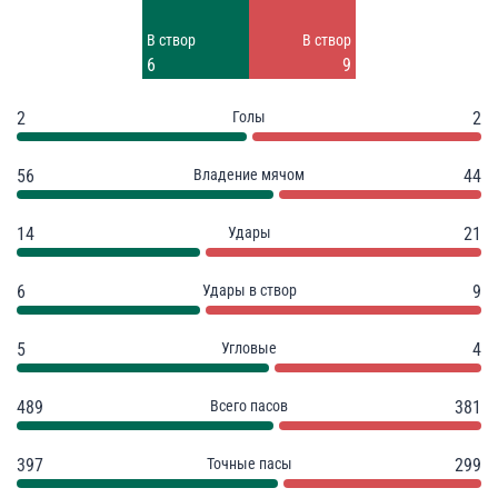
Заблок.
Заблок.
В створ
В створ
4
5
6
9
2
Голы
2
56
Владение мячом
44
14
Удары
21
6
Удары в створ
9
5
Угловые
4
489
Всего пасов
381
397
Точные пасы
299