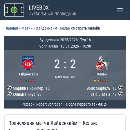
Перейти
LIVEBOX
к
ФУТБОЛЬНЫЙ ПРОВОДНИК
содержимому
Главная
»
Матчи
»
Хайденхайм - Кельн смотреть онлайн
|
Бундеслига 2025/2026
Тур 16
Voith-Arena
10.01.2026
-
16:30
|
2
:
2
Хайденхайм
Кельн
Матч закончен
Марвин Пирингер
15'
Эрик Мартель
18'
Юлиан Нийус
26'
Said El Mala
48'
Рефери: Robert Schroder
После первого тайма: 2-1
|
Трансляция матча Хайденхайм – Кельн: