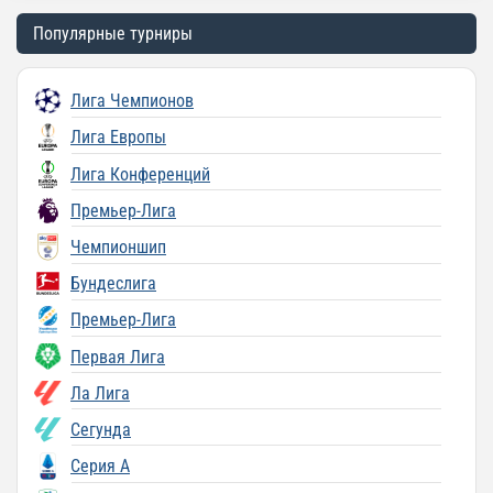
Популярные турниры
Лига Чемпионов
Лига Европы
Лига Конференций
Премьер-Лига
Чемпионшип
Бундеслига
Премьер-Лига
Первая Лига
Ла Лига
Сегунда
Серия A