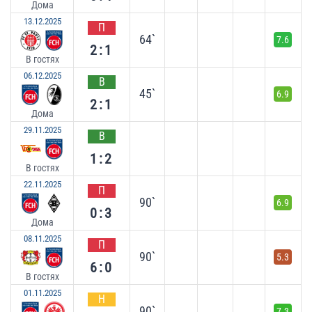
Дома
13.12.2025
П
64`
7.6
2:1
В гостях
06.12.2025
В
45`
6.9
2:1
Дома
29.11.2025
В
1:2
В гостях
22.11.2025
П
90`
6.9
0:3
Дома
08.11.2025
П
90`
5.3
6:0
В гостях
01.11.2025
Н
90`
7.3