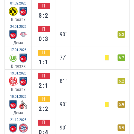
01.02.2026
П
3:2
В гостях
24.01.2026
П
90`
6.3
0:3
Дома
17.01.2026
Н
77`
6.7
1:1
В гостях
13.01.2026
П
81`
6.2
2:1
В гостях
10.01.2026
Н
90`
5.9
2:2
Дома
21.12.2025
П
90`
5.9
0:4