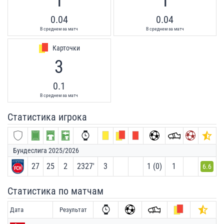
1
1
0.04
0.04
В среднем за матч
В среднем за матч
Карточки
3
0.1
В среднем за матч
Статистика игрока
Бундеслига 2025/2026
27
25
2
2327′
3
1 (0)
1
6.6
Статистика по матчам
Дата
Результат