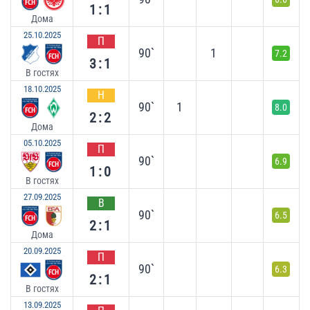
1:1
Дома
25.10.2025
П
90`
1
7.2
3:1
В гостях
18.10.2025
Н
90`
1
8.0
2:2
Дома
05.10.2025
П
90`
6.9
1:0
В гостях
27.09.2025
В
90`
6.5
2:1
Дома
20.09.2025
П
90`
6.3
2:1
В гостях
13.09.2025