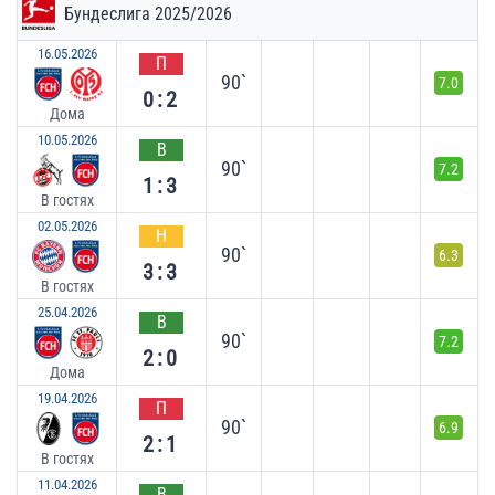
Бундеслига 2025/2026
16.05.2026
П
90`
7.0
0:2
Дома
10.05.2026
В
90`
7.2
1:3
В гостях
02.05.2026
Н
90`
6.3
3:3
В гостях
25.04.2026
В
90`
7.2
2:0
Дома
19.04.2026
П
90`
6.9
2:1
В гостях
11.04.2026
В