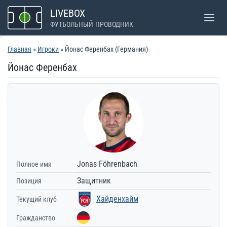
Перейти
LIVEBOX
к
ФУТБОЛЬНЫЙ ПРОВОДНИК
содержимому
Главная
»
Игроки
» Йонас Ференбах (Германия)
Йонас Ференбах
Jonas Föhrenbach
Полное имя
Защитник
Позиция
Хайденхайм
Текущий клуб
Гражданство