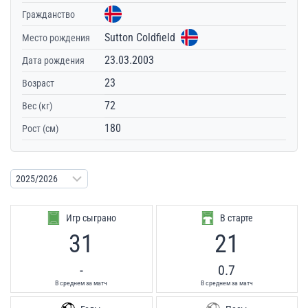
Гражданство
Sutton Coldfield
Место рождения
23.03.2003
Дата рождения
23
Возраст
72
Вес (кг)
180
Рост (см)
Игр сыграно
В старте
31
21
-
0.7
В среднем за матч
В среднем за матч