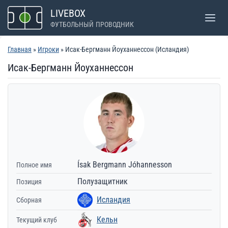
Перейти
LIVEBOX
к
ФУТБОЛЬНЫЙ ПРОВОДНИК
содержимому
Главная
»
Игроки
» Исак-Бергманн Йоуханнессон (Исландия)
Исак-Бергманн Йоуханнессон
Ísak Bergmann Jóhannesson
Полное имя
Полузащитник
Позиция
Исландия
Сборная
Кельн
Текущий клуб