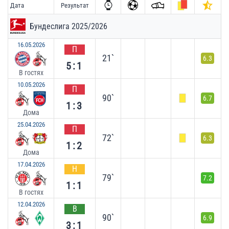
Дата
Результат
Бундеслига 2025/2026
16.05.2026
П
21`
6.3
5:1
В гостях
10.05.2026
П
90`
6.7
1:3
Дома
25.04.2026
П
72`
6.3
1:2
Дома
17.04.2026
Н
79`
7.2
1:1
В гостях
12.04.2026
В
90`
6.9
3:1