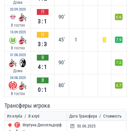
Дома
20.09.2025
П
90`
6.6
3:1
В гостях
13.09.2025
Н
45`
1
7.9
3:3
В гостях
31.08.2025
В
90`
7.0
4:1
Дома
24.08.2025
В
80`
6.7
0:1
В гостях
Трансферы игрока
Из клуба
/
В клуб
Дата Трансфера
/
Стоимость
Фортуна Дюссельдорф
30.06.2025