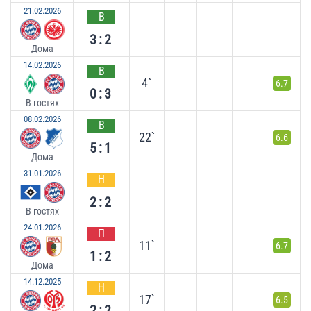
21.02.2026
В
3:2
Дома
14.02.2026
В
4`
6.7
0:3
В гостях
08.02.2026
В
22`
6.6
5:1
Дома
31.01.2026
Н
2:2
В гостях
24.01.2026
П
11`
6.7
1:2
Дома
14.12.2025
Н
17`
6.5
2:2