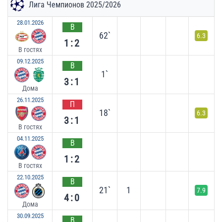
Лига Чемпионов 2025/2026
28.01.2026
В
62`
6.3
1:2
В гостях
09.12.2025
В
1`
3:1
Дома
26.11.2025
П
18`
6.3
3:1
В гостях
04.11.2025
В
1:2
В гостях
22.10.2025
В
21`
1
7.9
4:0
Дома
30.09.2025
В