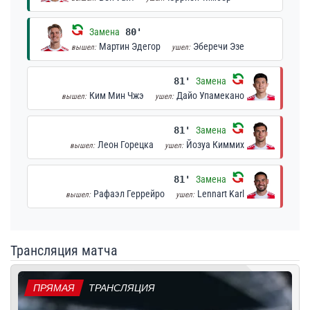
Замена
80'
Мартин Эдегор
Эберечи Эзе
вышел:
ушел:
81'
Замена
Ким Мин Чжэ
Дайо Упамекано
вышел:
ушел:
81'
Замена
Леон Горецка
Йозуа Киммих
вышел:
ушел:
81'
Замена
Рафаэл Геррейро
Lennart Karl
вышел:
ушел:
Трансляция матча
ПРЯМАЯ
ТРАНСЛЯЦИЯ