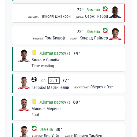
72'
Замена
Николя Джэксон
Серж Гнабри
вышел:
ушел:
72'
Замена
Том Бишоф
Конрад Лаймер
вышел:
ушел:
Жёлтая карточка
74'
Вильям Салиба
Time wasting
Гол
3:1
77'
Эберечи Эзе
Габриэл Мартинелли
ассистент:
Жёлтая карточка
80'
Микель Мерино
Foul
Замена
80'
Бен Уайт
Юрриен Тимбер
вышел:
ушел: