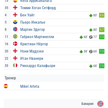
Кепа Аррисабалага
13
Томми Хоган Сетфорд
35
Бен Уайт
4
80'
6.6
Пьеро Инкапье
5
Мартин Эдегор
8
80'
6.7
Габриэл Мартинелли
11
68'
77'
7.3
Кристиан Нёргор
16
Нони Мадуэке
20
38'
69'
7.5
Итан Нванери
22
Риккардо Калафьори
33
68'
7.5
Тренер
Mikel Arteta
Бавария