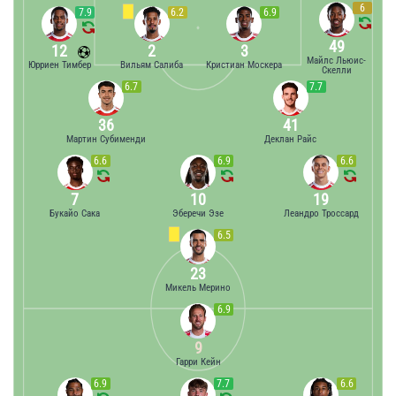
6
7.9
6.2
6.9
49
12
2
3
Майлс Льюис-
Юрриен Тимбер
Вильям Салиба
Кристиан Москера
Скелли
6.7
7.7
36
41
Мартин Субименди
Деклан Райс
6.6
6.9
6.6
7
10
19
Букайо Сака
Эберечи Эзе
Леандро Троссард
6.5
23
Микель Мерино
6.9
9
Гарри Кейн
6.9
7.7
6.6