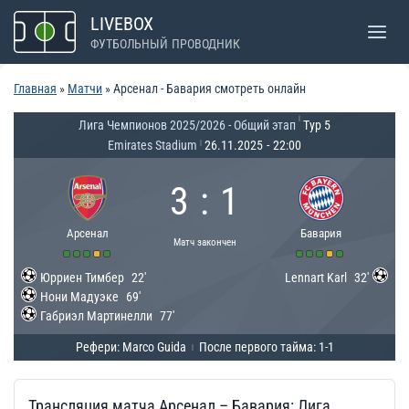
Перейти
LIVEBOX
к
ФУТБОЛЬНЫЙ ПРОВОДНИК
содержимому
Главная
»
Матчи
»
Арсенал - Бавария смотреть онлайн
|
Лига Чемпионов 2025/2026 - Общий этап
Тур 5
Emirates Stadium
26.11.2025
-
22:00
|
3
:
1
Арсенал
Бавария
Матч закончен
Юрриен Тимбер
22'
Lennart Karl
32'
Нони Мадуэке
69'
Габриэл Мартинелли
77'
Рефери: Marco Guida
После первого тайма: 1-1
|
Трансляция матча Арсенал – Бавария: Лига