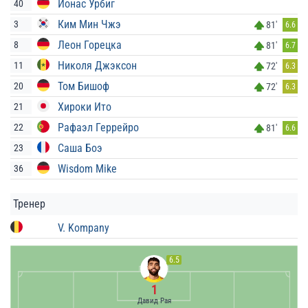
Йонас Урбиг
40
Ким Мин Чжэ
3
81'
6.6
Леон Горецка
8
81'
6.7
Николя Джэксон
11
72'
6.3
Том Бишоф
20
72'
6.3
Хироки Ито
21
Рафаэл Геррейро
22
81'
6.6
Саша Боэ
23
Wisdom Mike
36
Тренер
V. Kompany
6.5
1
Давид Рая