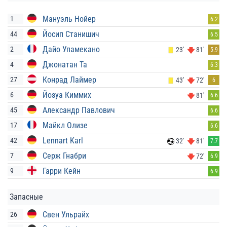
Мануэль Нойер
1
6.2
Йосип Станишич
44
6.5
Дайо Упамекано
2
23'
81'
5.9
Джонатан Та
4
6.3
Конрад Лаймер
27
43'
72'
6
Йозуа Киммих
6
81'
6.6
Александр Павлович
45
6.6
Майкл Олизе
17
6.6
Lennart Karl
42
32'
81'
7.7
Серж Гнабри
7
72'
6.9
Гарри Кейн
9
6.9
Запасные
Свен Ульрайх
26