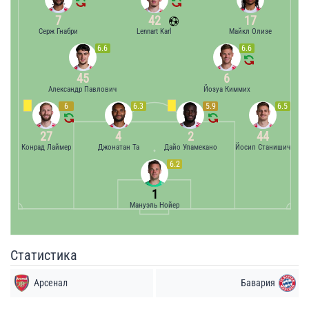
7
42
17
Серж Гнабри
Lennart Karl
Майкл Олизе
6.6
6.6
45
6
Александр Павлович
Йозуа Киммих
6
6.3
5.9
6.5
27
4
2
44
Конрад Лаймер
Джонатан Та
Дайо Упамекано
Йосип Станишич
6.2
1
Мануэль Нойер
Статистика
Арсенал
Бавария