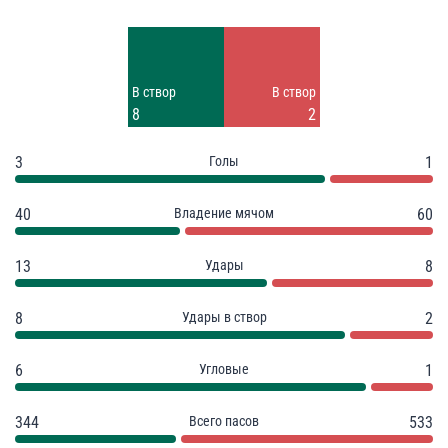
Удары
Удары
5
6
Заблок.
В створ
В створ
3
8
2
3
Голы
1
40
Владение мячом
60
13
Удары
8
8
Удары в створ
2
6
Угловые
1
344
Всего пасов
533