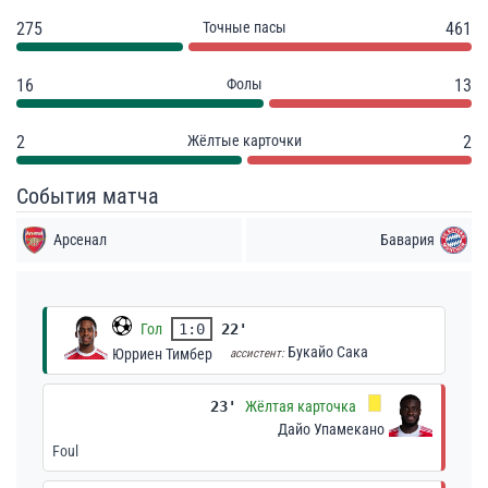
275
Точные пасы
461
16
Фолы
13
2
Жёлтые карточки
2
События матча
Арсенал
Бавария
Гол
1:0
22'
Букайо Сака
Юрриен Тимбер
ассистент:
23'
Жёлтая карточка
Дайо Упамекано
Foul