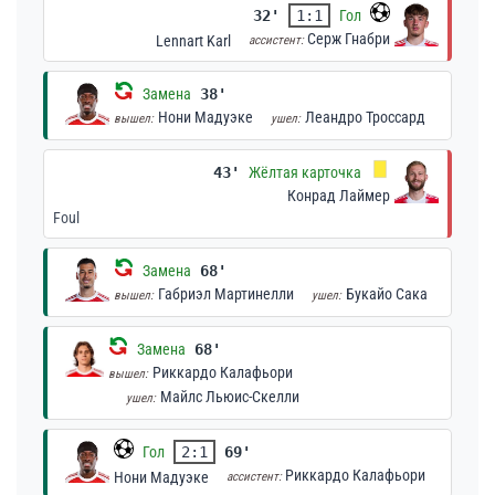
32'
1:1
Гол
Серж Гнабри
Lennart Karl
ассистент:
Замена
38'
Нони Мадуэке
Леандро Троссард
вышел:
ушел:
43'
Жёлтая карточка
Конрад Лаймер
Foul
Замена
68'
Габриэл Мартинелли
Букайо Сака
вышел:
ушел:
Замена
68'
Риккардо Калафьори
вышел:
Майлс Льюис-Скелли
ушел:
Гол
2:1
69'
Риккардо Калафьори
Нони Мадуэке
ассистент: