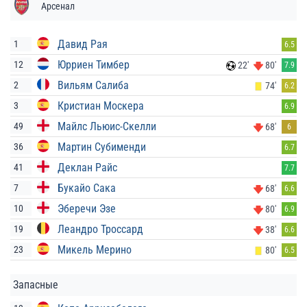
Арсенал
Давид Рая
1
6.5
Юрриен Тимбер
12
22'
80'
7.9
Вильям Салиба
2
74'
6.2
Кристиан Москера
3
6.9
Майлс Льюис-Скелли
49
68'
6
Мартин Субименди
36
6.7
Деклан Райс
41
7.7
Букайо Сака
7
68'
6.6
Эберечи Эзе
10
80'
6.9
Леандро Троссард
19
38'
6.6
Микель Мерино
23
80'
6.5
Запасные