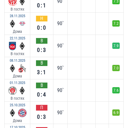
90`
7.3
0:1
В гостях
28.11.2025
Н
90`
7.2
0:0
Дома
22.11.2025
В
90`
7.9
0:3
В гостях
08.11.2025
В
90`
7.0
3:1
Дома
01.11.2025
В
90`
7.6
0:4
В гостях
25.10.2025
П
90`
6.9
0:3
Дома
17.10.2025