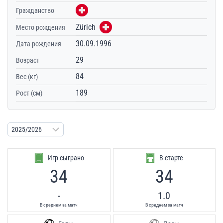
Гражданство
Zürich
Место рождения
30.09.1996
Дата рождения
29
Возраст
84
Вес (кг)
189
Рост (см)
Игр сыграно
В старте
34
34
-
1.0
В среднем за матч
В среднем за матч