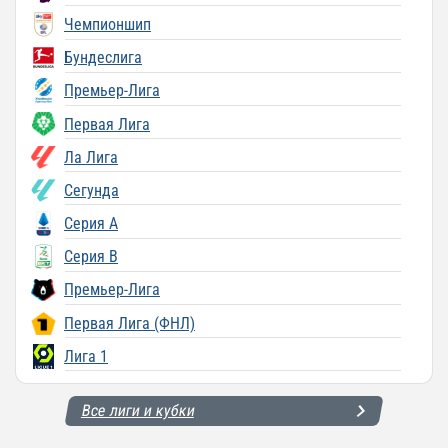
Чемпионшип
Бундеслига
Премьер-Лига
Первая Лига
Ла Лига
Сегунда
Серия A
Серия B
Премьер-Лига
Первая Лига (ФНЛ)
Лига 1
Все лиги и кубки