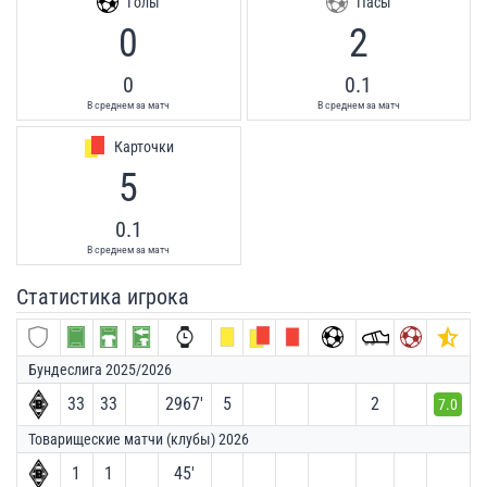
Голы
Пасы
0
2
0
0.1
В среднем за матч
В среднем за матч
Карточки
5
0.1
В среднем за матч
Статистика игрока
Бундеслига 2025/2026
33
33
2967′
5
2
7.0
Товарищеские матчи (клубы) 2026
1
1
45′