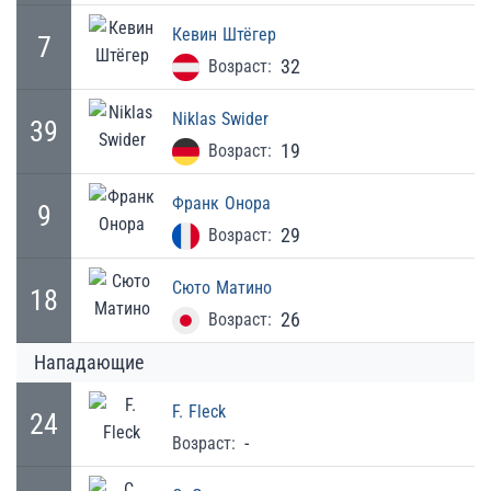
Кевин
Штёгер
7
32
Возраст:
Niklas
Swider
39
19
Возраст:
Франк
Онора
9
29
Возраст:
Сюто
Матино
18
26
Возраст:
Нападающие
F.
Fleck
24
-
Возраст: