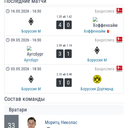
Последние матчи
16.05.2026
-
16:30
Бундеслига
1.20
1.62
xG
4
0
Боруссия М
Хоффенхайм
09.05.2026
-
16:30
Бундеслига
2.59
1.14
xG
3
1
Аугсбург
Боруссия М
03.05.2026
-
18:30
Бундеслига
2.10
0.48
xG
1
0
Боруссия М
Боруссия Дортмунд
Состав команды
Вратари
Моритц
Николас
33