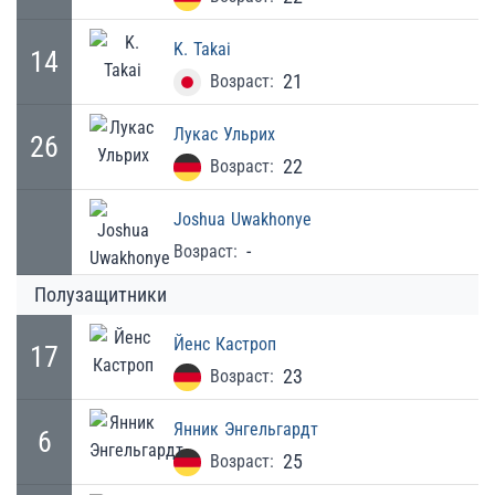
K.
Takai
14
21
Возраст:
Лукас
Ульрих
26
22
Возраст:
Joshua
Uwakhonye
-
Возраст:
Полузащитники
Йенс
Кастроп
17
23
Возраст:
Янник
Энгельгардт
6
25
Возраст: