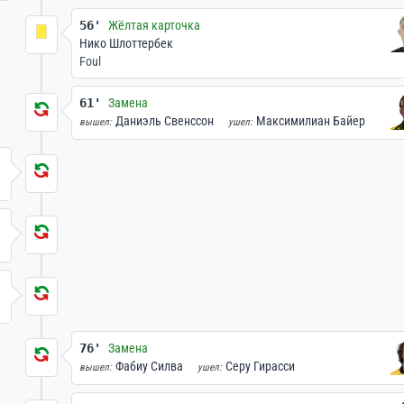
56'
Жёлтая карточка
Нико Шлоттербек
Foul
61'
Замена
Даниэль Свенссон
Максимилиан Байер
вышел:
ушел:
76'
Замена
Фабиу Силва
Серу Гирасси
вышел:
ушел: