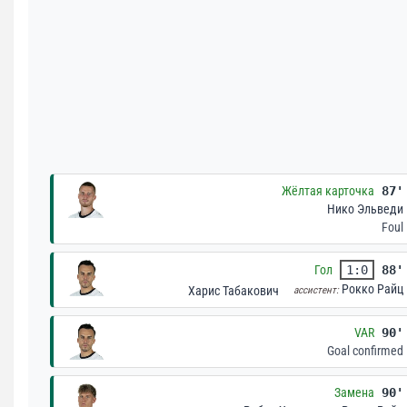
Жёлтая карточка
87'
Нико Эльведи
Foul
Гол
1:0
88'
Рокко Райц
Харис Табакович
ассистент:
VAR
90'
Goal confirmed
Замена
90'