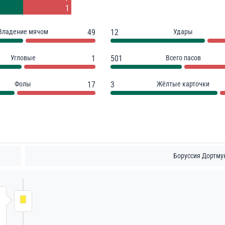
1
Владение мячом
49
12
Удары
Угловые
1
501
Всего пасов
Фолы
17
3
Жёлтые карточки
Боруссия Дортму