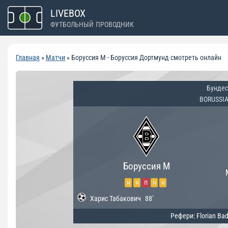
Перейти
LIVEBOX
к
ФУТБОЛЬНЫЙ ПРОВОДНИК
содержимому
Главная
»
Матчи
»
Боруссия М - Боруссия Дортмунд смотреть онлайн
Бундес
BORUSSIA
Боруссия М
н
н
п
н
н
Харис Табакович
88'
Рефери: Florian Ba