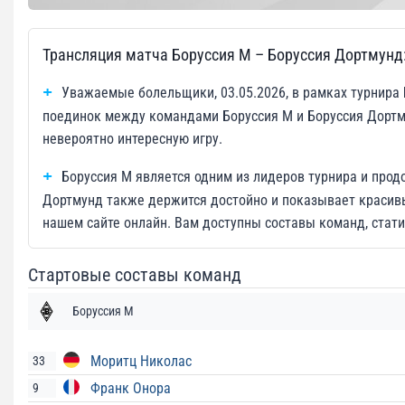
Трансляция матча Боруссия М – Боруссия Дортмунд
Уважаемые болельщики, 03.05.2026, в рамках турнира 
поединок между командами Боруссия М и Боруссия Дортм
невероятно интересную игру.
Боруссия М является одним из лидеров турнира и про
Дортмунд также держится достойно и показывает красив
нашем сайте онлайн. Вам доступны составы команд, стати
Стартовые составы команд
Боруссия М
Моритц Николас
33
Франк Онора
9