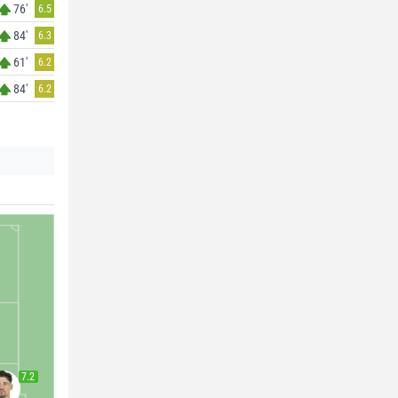
76'
6.5
84'
6.3
61'
6.2
84'
6.2
7.2