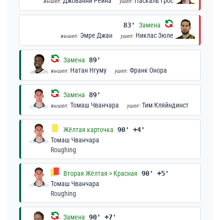
Джованни Рейна
Паскаль Грос
вышел:
ушел:
83'
Замена
Эмре Джан
Никлас Зюле
вышел:
ушел:
Замена
89'
Натан Нгуму
Франк Онора
вышел:
ушел:
Замена
89'
Томаш Чванчара
Тим Кляйндинст
вышел:
ушел:
Жёлтая карточка
90' +4'
Томаш Чванчара
Roughing
Вторая Жёлтая > Красная
90' +5'
Томаш Чванчара
Roughing
Замена
90' +7'