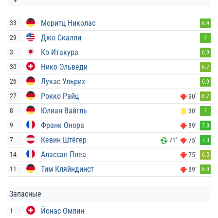
Моритц Николас
33
6.9
Джо Скалли
29
7
Ко Итакура
3
6.9
Нико Эльведи
30
6.7
Лукас Ульрих
26
6.9
Рокко Райц
27
90'
6.7
Юлиан Вайгль
8
30'
7
Франк Онора
9
89'
7.3
Кевин Штёгер
7
71'
75'
7.3
Алассан Плеа
14
75'
6.5
Тим Кляйндинст
11
89'
6.9
Запасные
Йонас Омлин
1