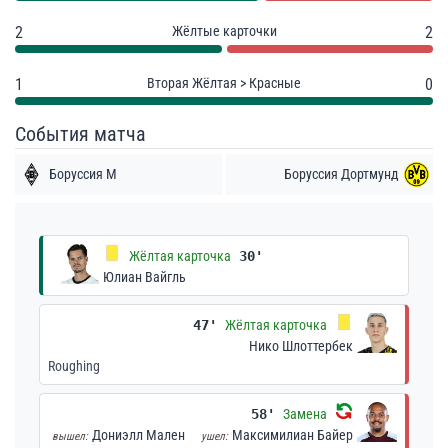
2
Жёлтые карточки
2
1
Вторая Жёлтая > Красные
0
События матча
Боруссия М
Боруссия Дортмунд
Жёлтая карточка
30'
Юлиан Вайгль
47'
Жёлтая карточка
Нико Шлоттербек
Roughing
58'
Замена
Дониэлл Мален
Максимилиан Байер
вышел:
ушел: