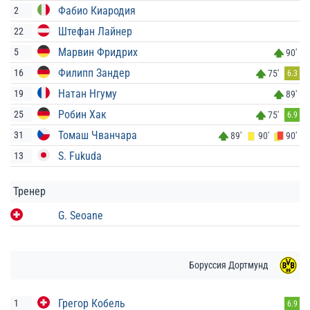
Фабио Киародия
2
Штефан Лайнер
22
Марвин Фридрих
5
90'
Филипп Зандер
16
75'
6.3
Натан Нгуму
19
89'
Робин Хак
25
75'
6.9
Томаш Чванчара
31
89'
90'
90'
S. Fukuda
13
Тренер
G. Seoane
Боруссия Дортмунд
Грегор Кобель
1
6.9