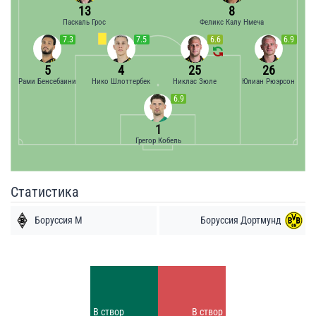
13
8
Паскаль Грос
Феликс Калу Нмеча
7.3
7.5
6.6
6.9
5
4
25
26
Рами Бенсебаини
Нико Шлоттербек
Никлас Зюле
Юлиан Рюэрсон
6.9
1
Грегор Кобель
Статистика
Боруссия М
Боруссия Дортмунд
Удары
Удары
4
11
Заблок.
Заблок.
В створ
В створ