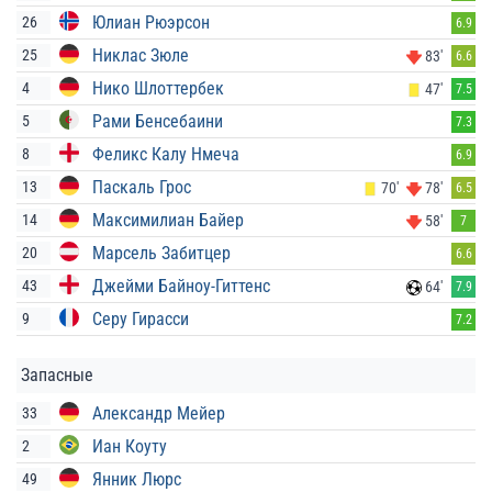
Юлиан Рюэрсон
26
6.9
Никлас Зюле
25
83'
6.6
Нико Шлоттербек
4
47'
7.5
Рами Бенсебаини
5
7.3
Феликс Калу Нмеча
8
6.9
Паскаль Грос
13
70'
78'
6.5
Максимилиан Байер
14
58'
7
Марсель Забитцер
20
6.6
Джейми Байноу-Гиттенс
43
64'
7.9
Серу Гирасси
9
7.2
Запасные
Александр Мейер
33
Иан Коуту
2
Янник Люрс
49