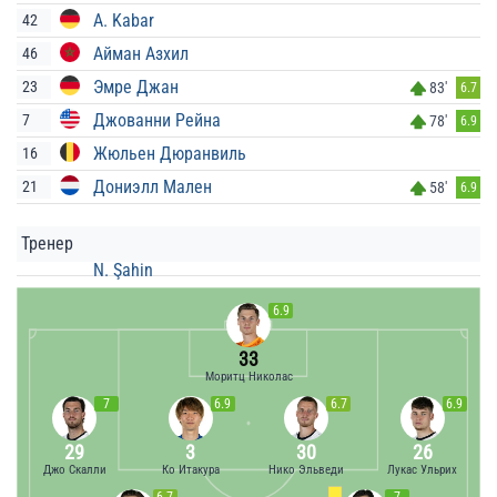
A. Kabar
42
Айман Азхил
46
Эмре Джан
23
83'
6.7
Джованни Рейна
7
78'
6.9
Жюльен Дюранвиль
16
Дониэлл Мален
21
58'
6.9
Тренер
N. Şahin
6.9
33
Моритц Николас
7
6.9
6.7
6.9
29
3
30
26
Джо Скалли
Ко Итакура
Нико Эльведи
Лукас Ульрих