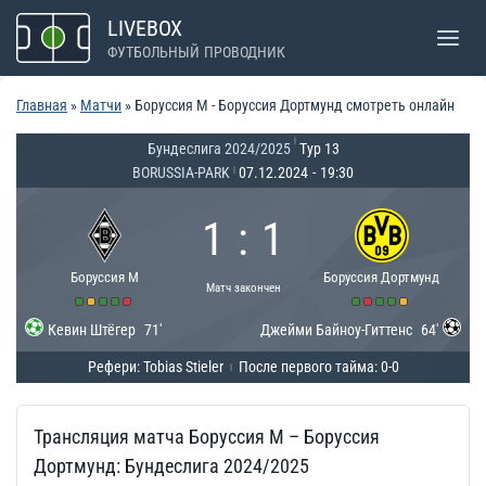
Перейти
LIVEBOX
к
ФУТБОЛЬНЫЙ ПРОВОДНИК
содержимому
Главная
»
Матчи
»
Боруссия М - Боруссия Дортмунд смотреть онлайн
|
Бундеслига 2024/2025
Тур 13
BORUSSIA-PARK
07.12.2024
-
19:30
|
1
:
1
Боруссия М
Боруссия Дортмунд
Матч закончен
Кевин Штёгер
71'
Джейми Байноу-Гиттенс
64'
Рефери: Tobias Stieler
После первого тайма: 0-0
|
Трансляция матча Боруссия М – Боруссия
Дортмунд: Бундеслига 2024/2025