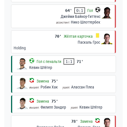
64'
0:1
Гол
Джейми Байноу-Гиттенс
Нико Шлоттербек
ассистент:
70'
Жёлтая карточка
Паскаль Грос
Holding
Гол с пенальти
1:1
71'
Кевин Штёгер
Замена
75'
Робин Хак
Алассан Плеа
вышел:
ушел:
Замена
75'
Филипп Зандер
Кевин Штёгер
вышел:
ушел:
78'
Замена