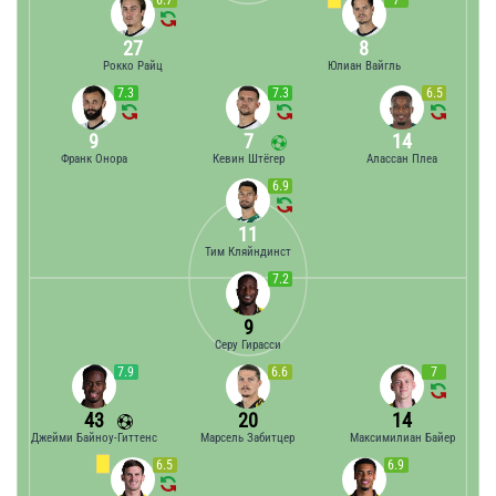
6.7
7
27
8
Рокко Райц
Юлиан Вайгль
7.3
7.3
6.5
9
7
14
Франк Онора
Кевин Штёгер
Алассан Плеа
6.9
11
Тим Кляйндинст
7.2
9
Серу Гирасси
7.9
6.6
7
43
20
14
Джейми Байноу-Гиттенс
Марсель Забитцер
Максимилиан Байер
6.5
6.9