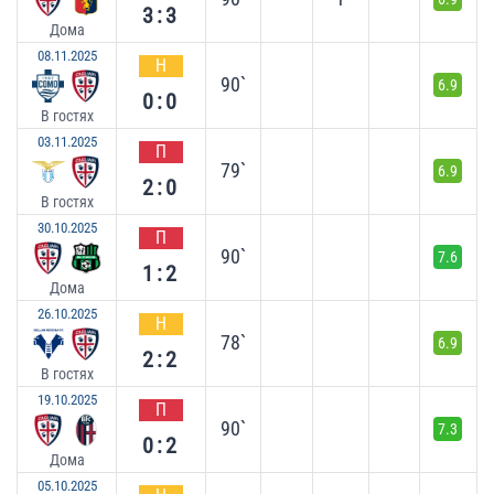
3:3
Дома
08.11.2025
Н
90`
6.9
0:0
В гостях
03.11.2025
П
79`
6.9
2:0
В гостях
30.10.2025
П
90`
7.6
1:2
Дома
26.10.2025
Н
78`
6.9
2:2
В гостях
19.10.2025
П
90`
7.3
0:2
Дома
05.10.2025