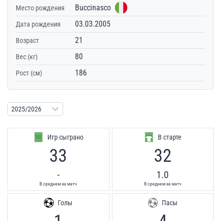
Buccinasco
Место рождения
03.03.2005
Дата рождения
21
Возраст
80
Вес (кг)
186
Рост (см)
Игр сыграно
В старте
33
32
-
1.0
В среднем за матч
В среднем за матч
Голы
Пасы