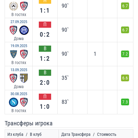
Н
90`
6.7
1:1
В гостях
27.09.2025
П
90`
6.7
0:2
Дома
19.09.2025
В
90`
1
7.2
1:2
В гостях
13.09.2025
В
35`
6.6
2:0
Дома
30.08.2025
П
83`
7.3
1:0
В гостях
Трансферы игрока
Из клуба
/
В клуб
Дата Трансфера
/
Стоимость