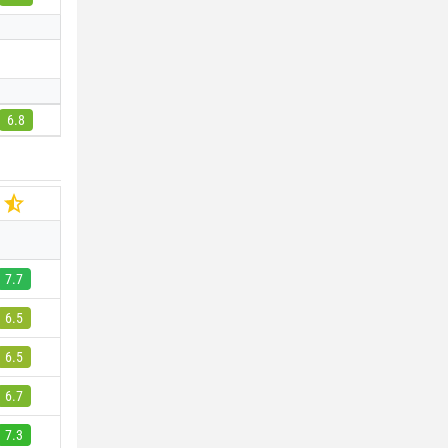
6.8
7.7
6.5
6.5
6.7
7.3