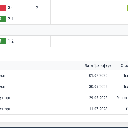
П
3:0
26`
В
2:1
В
1:2
Дата Трансфера
Сто
ион
01.07.2025
Tr
ион
30.06.2025
Tr
утгарт
29.06.2025
Return
утгарт
11.07.2023
€