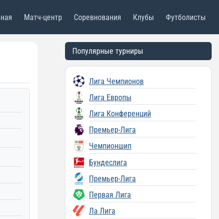
вная
Матч-центр
Соревнования
Клубы
Футболисты
Популярные турниры
Лига Чемпионов
Лига Европы
Лига Конференций
Премьер-Лига
Чемпионшип
Бундеслига
Премьер-Лига
Первая Лига
Ла Лига