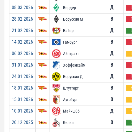
08.03.2026
Д
Вердер
28.02.2026
В
Боруссия М
21.02.2026
Д
Байер
14.02.2026
В
Гамбург
06.02.2026
Д
Айнтрахт
31.01.2026
В
Хоффенхайм
24.01.2026
Д
Боруссия Д
18.01.2026
В
Штутгарт
15.01.2026
В
Аугсбург
10.01.2026
Д
Майнц 05
20.12.2025
В
Кельн