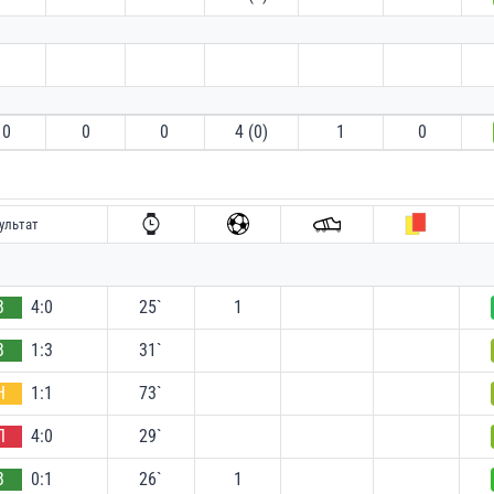
0
0
0
4 (0)
1
0
ультат
В
4:0
25`
1
В
1:3
31`
Н
1:1
73`
П
4:0
29`
В
0:1
26`
1