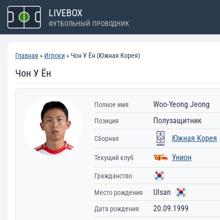
Перейти
LIVEBOX
к
ФУТБОЛЬНЫЙ ПРОВОДНИК
содержимому
Главная
»
Игроки
» Чон У Ён (Южная Корея)
Чон У Ён
Woo-Yeong Jeong
Полное имя
Полузащитник
Позиция
Южная Корея
Сборная
Унион
Текущий клуб
Гражданство
Ulsan
Место рождения
20.09.1999
Дата рождения