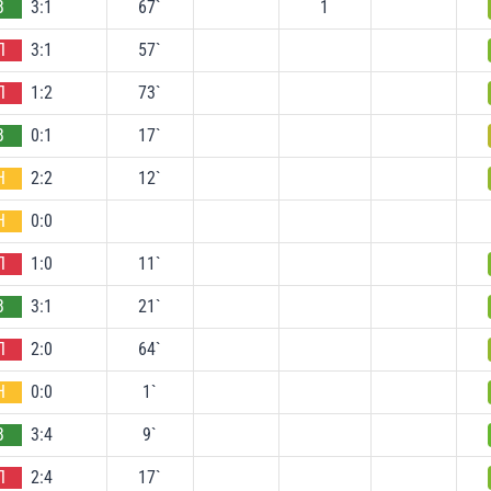
В
3:1
67`
1
П
3:1
57`
П
1:2
73`
В
0:1
17`
Н
2:2
12`
Н
0:0
П
1:0
11`
В
3:1
21`
П
2:0
64`
Н
0:0
1`
В
3:4
9`
П
2:4
17`