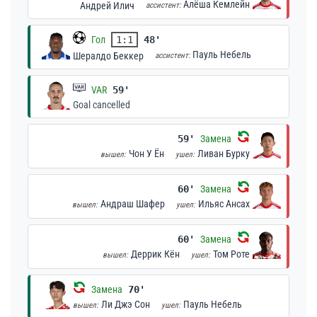
Алёша Кемлейн
Андрей Илич
ассистент:
Гол
1:1
48'
Пауль Небель
Шералдо Беккер
ассистент:
VAR
59'
Goal cancelled
59'
Замена
Чон У Ён
Ливан Бурку
вышел:
ушел:
60'
Замена
Андраш Шафер
Ильяс Ансах
вышел:
ушел:
60'
Замена
Деррик Кён
Том Роте
вышел:
ушел:
Замена
70'
Ли Джэ Сон
Пауль Небель
вышел:
ушел: