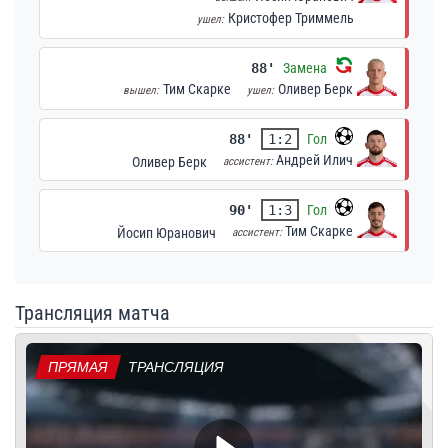
Кристофер Триммель
ушел:
88'
Замена
Тим Скарке
Оливер Берк
вышел:
ушел:
88'
1:2
Гол
Андрей Илич
Оливер Берк
ассистент:
90'
1:3
Гол
Тим Скарке
Йосип Юранович
ассистент:
Трансляция матча
ПРЯМАЯ
ТРАНСЛЯЦИЯ