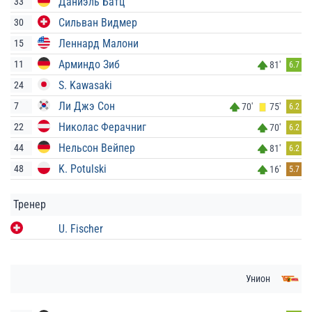
Даниэль Батц
33
Сильван Видмер
30
Леннард Малони
15
Арминдо Зиб
11
81'
6.7
S. Kawasaki
24
Ли Джэ Сон
7
70'
75'
6.2
Николас Ферачниг
22
70'
6.2
Нельсон Вейпер
44
81'
6.2
K. Potulski
48
16'
5.7
Тренер
U. Fischer
Унион