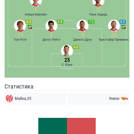
6
8
Алёша Кемлейн
Рани Хедира
6.5
6.9
7.2
8.9
15
4
5
28
Том Роте
Диогу Лейте
Данило Духи
Кристофер Триммель
6.6
25
C. Klaus
Статистика
Майнц 05
Унион
Удары
Удары
7
7