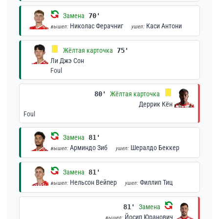
Замена
70'
Николас Ферачниг
Каси Антони
вышел:
ушел:
Жёлтая карточка
75'
Ли Джэ Сон
Foul
80'
Жёлтая карточка
Деррик Кён
Foul
Замена
81'
Арминдо Зиб
Шералдо Беккер
вышел:
ушел:
Замена
81'
Нельсон Вейпер
Филлип Тиц
вышел:
ушел:
81'
Замена
Йосип Юранович
вышел: