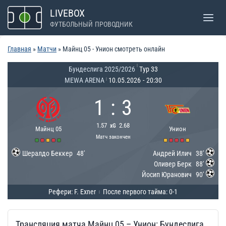
Перейти
LIVEBOX
к
ФУТБОЛЬНЫЙ ПРОВОДНИК
содержимому
Главная
»
Матчи
»
Майнц 05 - Унион смотреть онлайн
|
Бундеслига 2025/2026
Тур 33
MEWA ARENA
10.05.2026
-
20:30
|
1
:
3
1.57
2.68
xG
Майнц 05
Унион
Матч закончен
Шералдо Беккер
48'
Андрей Илич
38'
Оливер Берк
88'
Йосип Юранович
90'
Рефери: F. Exner
После первого тайма: 0-1
|
Трансляция матча Майнц 05 – Унион: Бундеслига