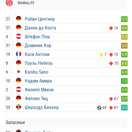
Майнц 05
Робин Центнер
27
6.9
Данни да Коста
21
16'
6.6
Штефан Пош
4
6.2
Доминик Кор
31
5.9
Каси Антони
19
7'
70'
6.9
Пауль Небель
8
70'
6.6
Kaishu Sano
6
6.9
Надим Амири
10
7.2
Филипп Мвене
2
6.9
Филлип Тиц
20
81'
6.9
Шералдо Беккер
23
48'
81'
8.3
Запасные