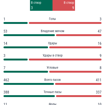
Заблок.
Заблок.
В створ
В створ
4
1
3
9
1
Голы
3
53
Владение мячом
47
14
Удары
16
3
Удары в створ
9
7
Угловые
8
462
Всего пасов
411
388
Точные пасы
337
11
Фолы
10