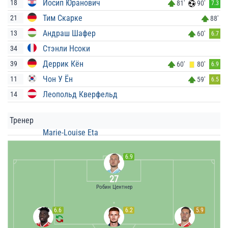
Йосип Юранович
18
81'
90'
7.3
Тим Скарке
21
88'
Андраш Шафер
13
60'
6.7
Стэнли Нсоки
34
Деррик Кён
39
60'
80'
6.9
Чон У Ён
11
59'
6.5
Леопольд Кверфельд
14
Тренер
Marie-Louise Eta
6.9
27
Робин Центнер
6.6
6.2
5.9