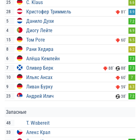
C. Klaus
25
6.6
Кристофер Триммель
28
81'
8.9
Данило Духи
5
7.2
Диогу Лейте
4
6.9
Том Роте
15
60'
6.5
Рани Хедира
8
6.2
Алёша Кемлейн
6
7.3
Оливер Берк
7
88'
88'
7.3
Ильяс Ансах
10
60'
7
Ливан Бурку
9
59'
6.3
Андрей Илич
23
38'
7.2
Запасные
T. Wisbereit
48
Алекс Крал
33