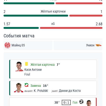
2
Жёлтые карточки
1
1.57
xG
2.68
События матча
Майнц 05
Унион
Жёлтая карточка
7'
Каси Антони
Foul
Замена
16'
K. Potulski
Данни да Коста
вышел:
ушел:
38'
0:1
Гол