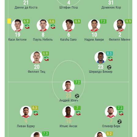
21
4
31
Данни да Коста
Штефан Пош
Доминик Кор
6.9
6.6
6.9
7.2
6.9
19
8
6
10
2
Каси Антони
Пауль Небель
Kaishu Sano
Надим Амири
Филипп Мвене
6.9
8.3
20
23
Филлип Тиц
Шералдо Беккер
7.2
23
Андрей Илич
6.3
7
7.3
9
10
7
Ливан Бурку
Ильяс Ансах
Оливер Берк
7.3
6.2