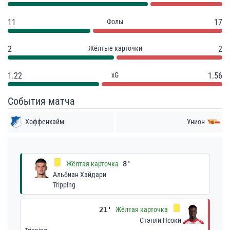
11
Фолы
17
2
Жёлтые карточки
2
1.22
xG
1.56
События матча
Хоффенхайм
Унион
Жёлтая карточка
8'
Альбиан Хайдари
Tripping
21'
Жёлтая карточка
Стэнли Нсоки