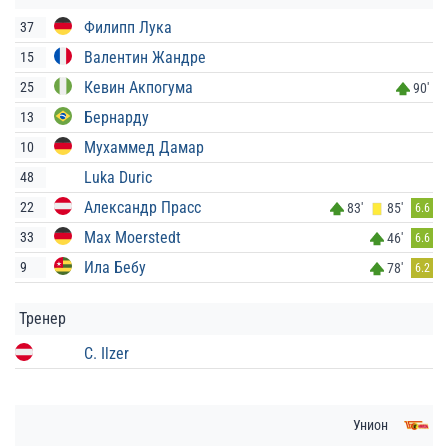
Филипп Лука
37
Валентин Жандре
15
Кевин Акпогума
25
90'
Бернарду
13
Мухаммед Дамар
10
Luka Duric
48
Александр Прасс
22
83'
85'
6.6
Max Moerstedt
33
46'
6.6
Ила Бебу
9
78'
6.2
Тренер
C. Ilzer
Унион