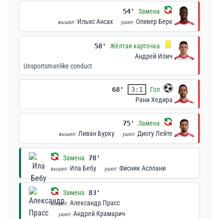
54'
Замена
Ильяс Ансах
Оливер Берк
вышел:
ушел:
58'
Жёлтая карточка
Андрей Илич
Unsportsmanlike conduct
68'
3:1
Гол
Рани Хедира
75'
Замена
Ливан Бурку
Диогу Лейте
вышел:
ушел:
Замена
78'
Ила Бебу
Фисник Асллани
вышел:
ушел:
Замена
83'
Александр Прасс
вышел:
Андрей Крамарич
ушел: