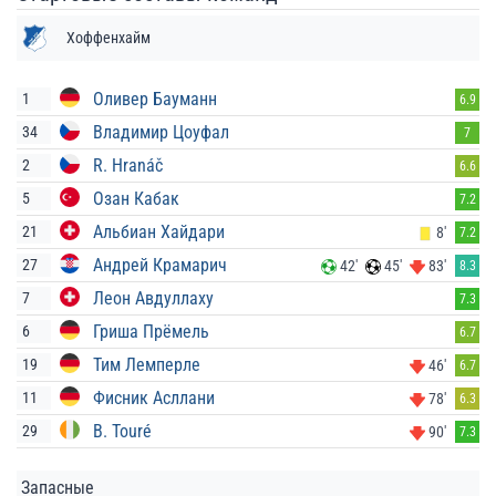
Хоффенхайм
Оливер Бауманн
1
6.9
Владимир Цоуфал
34
7
R. Hranáč
2
6.6
Озан Кабак
5
7.2
Альбиан Хайдари
21
8'
7.2
Андрей Крамарич
27
42'
45'
83'
8.3
Леон Авдуллаху
7
7.3
Гриша Прёмель
6
6.7
Тим Лемперле
19
46'
6.7
Фисник Асллани
11
78'
6.3
B. Touré
29
90'
7.3
Запасные