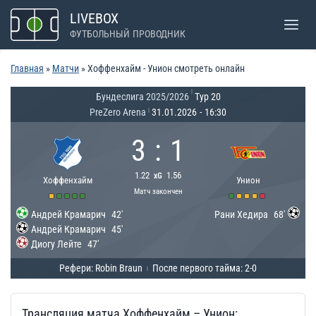
Перейти
LIVEBOX
к
ФУТБОЛЬНЫЙ ПРОВОДНИК
содержимому
Главная
»
Матчи
»
Хоффенхайм - Унион смотреть онлайн
|
Бундеслига 2025/2026
Тур 20
PreZero Arena
31.01.2026
-
16:30
|
3
:
1
1.22
1.56
xG
Хоффенхайм
Унион
Матч закончен
Андрей Крамарич
42'
Рани Хедира
68'
Андрей Крамарич
45'
Диогу Лейте
47'
Рефери: Robin Braun
После первого тайма: 2-0
|
Трансляция матча Хоффенхайм – Унион: