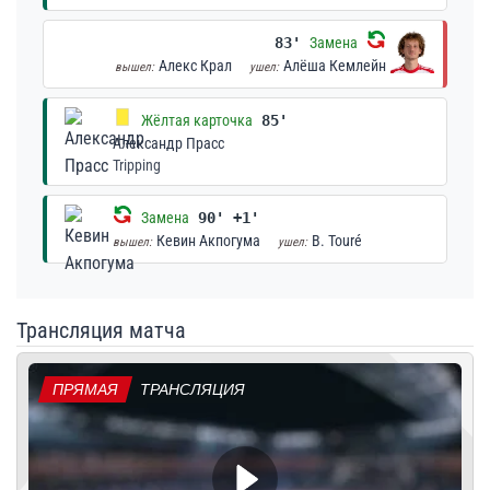
83'
Замена
Алекс Крал
Алёша Кемлейн
вышел:
ушел:
Жёлтая карточка
85'
Александр Прасс
Tripping
Замена
90' +1'
Кевин Акпогума
B. Touré
вышел:
ушел:
Трансляция матча
ПРЯМАЯ
ТРАНСЛЯЦИЯ