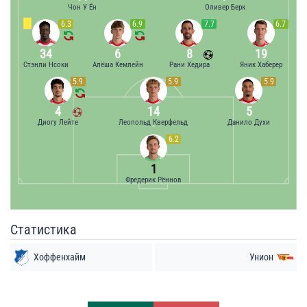
Чон У Ён
Оливер Берк
6.3
6.9
7.7
6.7
34
6
8
19
Стэнли Нсоки
Алёша Кемлейн
Рани Хедира
Яник Хаберер
5.9
5.9
5.9
4
14
5
Диогу Лейте
Леопольд Кверфельд
Данило Духи
6.2
1
Фредерик Рённов
Статистика
Хоффенхайм
Унион
Удары
Удары