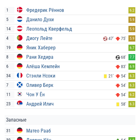
Фредерик Рённов
1
6.2
Данило Духи
5
5.9
Леопольд Кверфельд
14
5.9
Диогу Лейте
4
47'
75'
5.9
Яник Хаберер
19
6.7
Рани Хедира
8
68'
7.7
Алёша Кемлейн
6
83'
6.9
Стэнли Нсоки
34
21'
54'
6.3
Оливер Берк
7
54'
6.3
Чон У Ён
11
54'
6.2
Андрей Илич
23
58'
6.3
Запасные
Матео Рааб
31