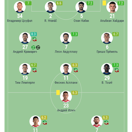
7
6.6
7.2
7.2
34
2
5
21
Владимир Цоуфал
R. Hranáč
Озан Кабак
Альбиан Хайдари
8.3
7.3
6.7
27
7
6
Андрей Крамарич
Леон Авдуллаху
Гриша Прёмель
6.7
6.3
7.3
19
11
29
Тим Лемперле
Фисник Асллани
B. Touré
6.3
23
Андрей Илич
6.2
6.3
11
7