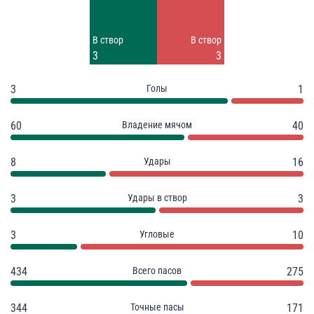
4
13
Заблок.
Заблок.
В створ
В створ
1
5
3
3
3
Голы
1
60
Владение мячом
40
8
Удары
16
3
Удары в створ
3
3
Угловые
10
434
Всего пасов
275
344
Точные пасы
171