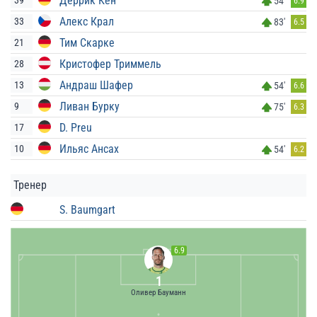
Деррик Кён
39
54'
6.9
Алекс Крал
33
83'
6.5
Тим Скарке
21
Кристофер Триммель
28
Андраш Шафер
13
54'
6.6
Ливан Бурку
9
75'
6.3
D. Preu
17
Ильяс Ансах
10
54'
6.2
Тренер
S. Baumgart
6.9
1
Оливер Бауманн