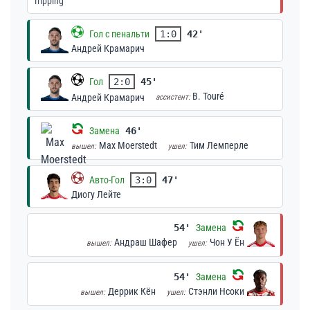
Tripping
Гол с пенальти
1:0
42'
Андрей Крамарич
Гол
2:0
45'
B. Touré
Андрей Крамарич
ассистент:
Замена
46'
Max Moerstedt
Тим Лемперле
вышел:
ушел:
Авто-Гол
3:0
47'
Диогу Лейте
54'
Замена
Андраш Шафер
Чон У Ён
вышел:
ушел:
54'
Замена
Деррик Кён
Стэнли Нсоки
вышел:
ушел: