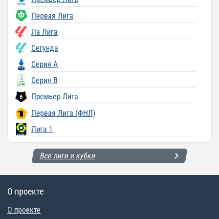
Первая Лига
Ла Лига
Сегунда
Серия A
Серия B
Премьер-Лига
Первая Лига (ФНЛ)
Лига 1
Все лиги и кубки
О проекте
О проекте