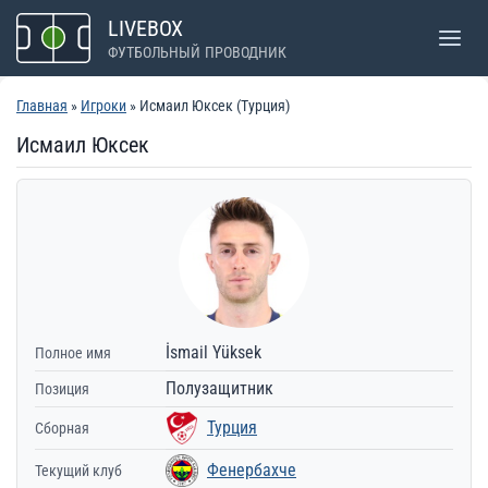
Перейти
LIVEBOX
к
ФУТБОЛЬНЫЙ ПРОВОДНИК
содержимому
Главная
»
Игроки
» Исмаил Юксек (Турция)
Исмаил Юксек
İsmail Yüksek
Полное имя
Полузащитник
Позиция
Турция
Сборная
Фенербахче
Текущий клуб