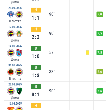
Дома
21.09.2025
Н
90`
7.0
1:1
В гостях
17.09.2025
Н
90`
7.5
2:2
Дома
14.09.2025
В
57`
7.5
1:0
Дома
31.08.2025
В
33`
6.6
1:3
В гостях
23.08.2025
В
90`
7.5
3:1
Дома
16.08.2025
Н