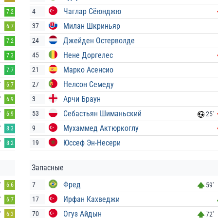
Чаглар Сёюнджю
4
7.2
Милан Шкриньяр
37
6.7
Джейден Остерволде
24
7.2
Нене Доргелес
45
7.3
Марко Асенсио
21
7.7
Нелсон Семеду
27
'
6.7
Арчи Браун
3
'
6.9
Себастьян Шиманьский
53
'
25'
6.9
Мухаммед Актюркоглу
9
'
8.3
Юссеф Эн-Несери
19
'
8.2
Запасные
Фред
7
'
59'
6.6
Ирфан Кахведжи
17
'
6.7
Огуз Айдын
70
'
72'
6.3