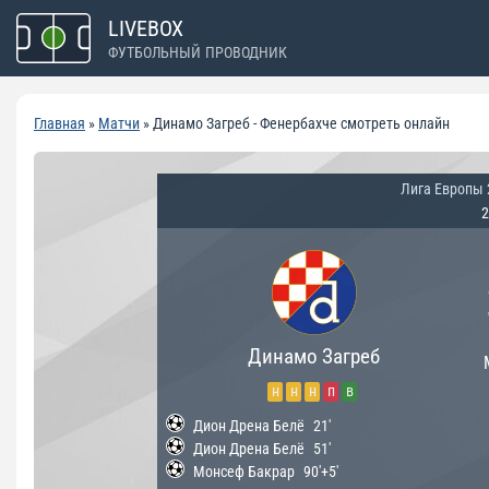
Перейти
LIVEBOX
к
ФУТБОЛЬНЫЙ ПРОВОДНИК
содержимому
Главная
»
Матчи
»
Динамо Загреб - Фенербахче смотреть онлайн
Лига Европы 
2
Динамо Загреб
н
н
н
п
в
Дион Дрена Белё
21'
Дион Дрена Белё
51'
Монсеф Бакрар
90'+5'