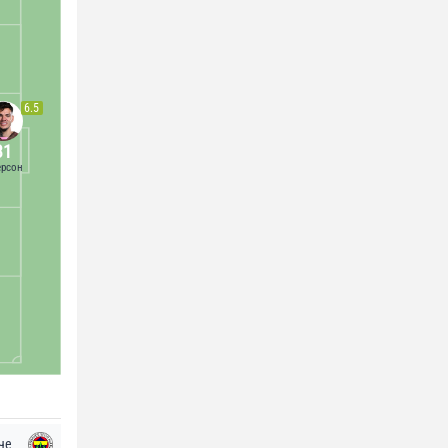
6.5
31
рсон
че