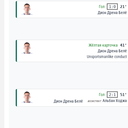
Гол
1:0
21'
Дион Дрена Белё
Жёлтая карточка
41'
Дион Дрена Белё
Unsportsmanlike conduct
Гол
2:1
51'
Альбан Ходжа
Дион Дрена Белё
ассистент: