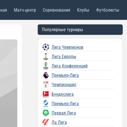
вная
Матч-центр
Соревнования
Клубы
Футболисты
Популярные турниры
Лига Чемпионов
Лига Европы
Лига Конференций
Премьер-Лига
Чемпионшип
Бундеслига
Премьер-Лига
Первая Лига
Ла Лига