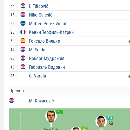
I. Filipović
44
Niko Galešić
15
Matteo Perez Vinlöf
22
Кевин Теофиль-Катрин
28
Гонсало Вильяр
6
M. Soldo
14
Роберт Мудражия
20
Габриэль Видович
10
C. Varela
23
Тренер
M. Kovačević
7.3
8.3
3
6.7
Bruno Goda