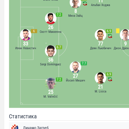
11
Альбан Ходжа
8
7.2
Миха Зайц
26
6
6.9
Скотт Маккенна
33
77
9
6.7
Иван Невистич
Деян Льюбичич
Дион Дрен
36
7.7
Sergi Domínguez
6.9
27
7.2
Йосип Мишич
21
25
M. Lisica
M. Valinčić
Статистика
Динамо Загреб