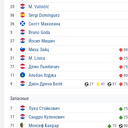
M. Valinčić
25
Sergi Domínguez
36
Скотт Маккенна
26
Bruno Goda
3
Йосип Мишич
27
Миха Зайц
8
90
M. Lisica
21
75
Деян Льюбичич
77
75
Альбан Ходжа
11
90
Дион Дрена Белё
9
21'
41'
51'
75
Запасные
Лука Стойкович
7
75
Сандро Куленович
17
75
Монсеф Бакрар
71
75'
90