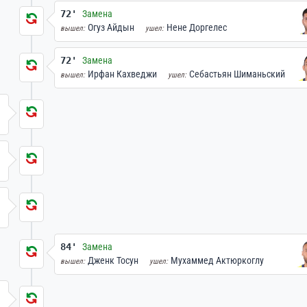
72'
Замена
Огуз Айдын
Нене Доргелес
вышел:
ушел:
72'
Замена
Ирфан Кахведжи
Себастьян Шиманьский
вышел:
ушел:
84'
Замена
Дженк Тосун
Мухаммед Актюркоглу
вышел:
ушел: