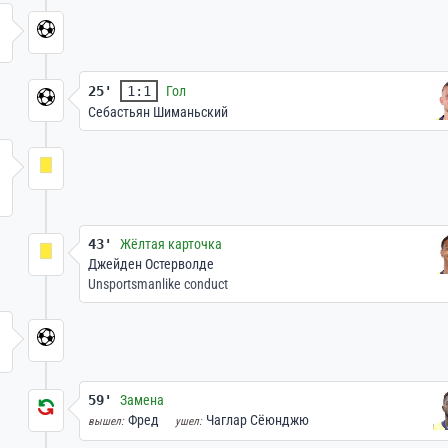
25'
1:1
Гол
Себастьян Шиманьский
43'
Жёлтая карточка
Джейден Остерволде
Unsportsmanlike conduct
59'
Замена
Фред
Чаглар Сёюнджю
вышел:
ушел: