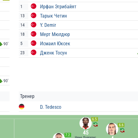
Ирфан Эгрибайят
1
Тарык Четин
13
Y. Demir
14
Мерт Мюлдюр
18
Исмаил Юксек
5
90'
Дженк Тосун
23
90'
Тренер
D. Tedesco
6.5
6.6
45
7.2
Нене Доргелес