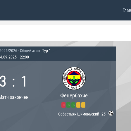
Гла
|
2025/2026 - Общий этап
Тур 1
4.09.2025
-
22:00
3
:
1
Фенербахче
Матч закончен
п
в
в
н
н
Себастьян Шиманьский
25'