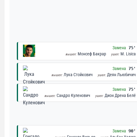
Замена
75'
Монсеф Бакрар
M. Lisica
вышел:
ушел:
Замена
75'
Лука Стойкович
Деян Льюбичич
вышел:
ушел:
Замена
75'
Сандро Куленович
Дион Дрена Белё
вышел:
ушел:
Замена
90'