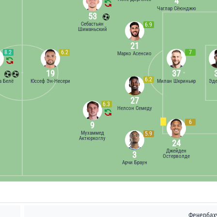
4
Чаглар Сёюнджю
53
Себастьян
6.9
Шиманьский
21
8.2
6.2
7
Марко Асенсио
19
37
6.2
а Белё
Юссеф Эн-Несери
Милан Шкриньяр
Эде
27
6.3
Нелсон Семеду
6
9
Мухаммед
5.9
Актюркоглу
24
Джейден
3
Остерволде
Арчи Браун
Фенербах