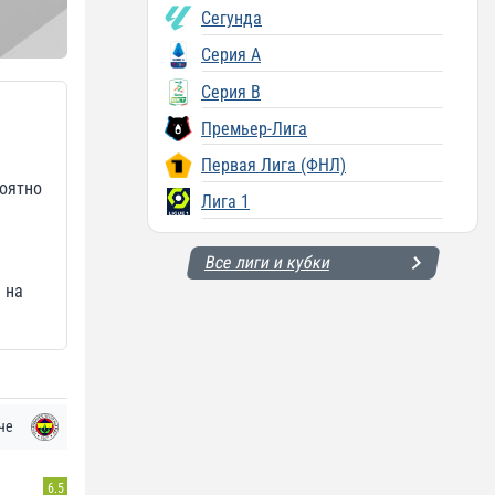
Сегунда
Серия A
Серия B
Премьер-Лига
Первая Лига (ФНЛ)
оятно
Лига 1
Все лиги и кубки
 на
че
6.5