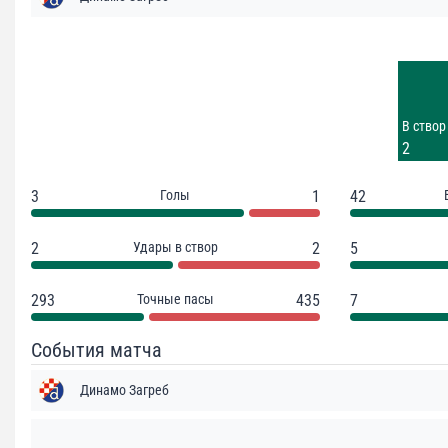
Удары
4
Заблок.
В створ
4
2
3
Голы
1
42
2
Удары в створ
2
5
293
Точные пасы
435
7
События матча
Динамо Загреб