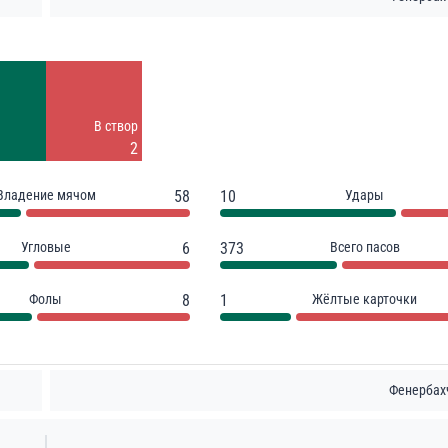
Удары
4
Заблок.
В створ
2
2
Владение мячом
58
10
Удары
Угловые
6
373
Всего пасов
Фолы
8
1
Жёлтые карточки
Фенербах