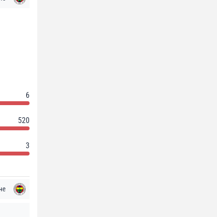
6
520
3
че