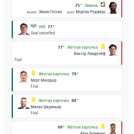
75'
Замена
Эванн Гессан
Морган Роджерс
вышел:
ушел:
VAR
77'
Goal cancelled
77'
Жёлтая карточка
Виктор Линделёф
Foul
Жёлтая карточка
79'
Мерт Мюлдюр
Foul
Жёлтая карточка
88'
Милан Шкриньяр
Foul
89'
Жёлтая карточка
Юри Тилеманс