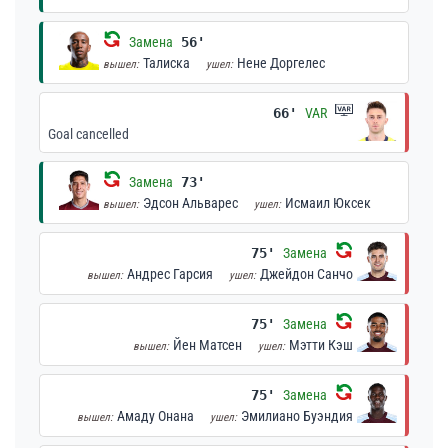
Замена
56'
Талиска
Нене Доргелес
вышел:
ушел:
66'
VAR
Goal cancelled
Замена
73'
Эдсон Альварес
Исмаил Юксек
вышел:
ушел:
75'
Замена
Андрес Гарсия
Джейдон Санчо
вышел:
ушел:
75'
Замена
Йен Матсен
Мэтти Кэш
вышел:
ушел:
75'
Замена
Амаду Онана
Эмилиано Буэндия
вышел:
ушел: