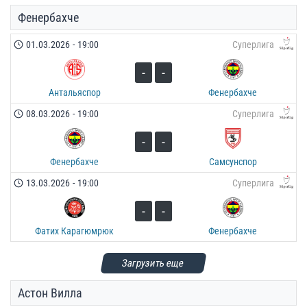
Фенербахче
01.03.2026
-
19:00
Суперлига
-
-
Антальяспор
Фенербахче
08.03.2026
-
19:00
Суперлига
-
-
Фенербахче
Самсунспор
13.03.2026
-
19:00
Суперлига
-
-
Фатих Карагюмрюк
Фенербахче
Загрузить еще
Астон Вилла