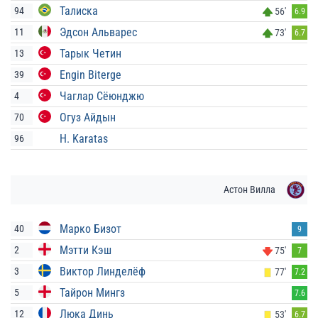
Талиска
94
56'
6.9
Эдсон Альварес
11
73'
6.7
Тарык Четин
13
Engin Biterge
39
Чаглар Сёюнджю
4
Огуз Айдын
70
H. Karatas
96
Астон Вилла
Марко Бизот
40
9
Мэтти Кэш
2
75'
7
Виктор Линделёф
3
77'
7.2
Тайрон Мингз
5
7.6
Люка Динь
12
53'
6.7