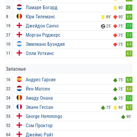
Ламаре Богард
26
90'
7
Юри Тилеманс
8
89'
90'
6.9
Джейдон Санчо
19
25'
75'
7.5
Морган Роджерс
27
75'
7.2
Эмилиано Буэндия
10
75'
6.9
Олли Уоткинс
11
6.7
Запасные
Андрес Гарсия
16
75'
6.9
Йен Матсен
22
75'
6.6
Амаду Онана
24
75'
7.2
Эванн Гессан
29
75'
90'
6.7
George Hemmings
53
90'
Сэм Проктор
52
Джеймс Райт
64