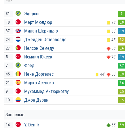
Эдерсон
31
7
Мерт Мюлдюр
18
79'
6.9
Милан Шкриньяр
37
88'
8.9
Джейден Остерволде
24
45'
6.2
Нелсон Семеду
27
56'
6.6
Исмаил Юксек
5
73'
8.9
Фред
7
7.7
Нене Доргелес
45
44'
56'
6.9
Марко Асенсио
21
7.6
Мухаммед Актюркоглу
9
6.5
Джон Дуран
10
6.5
Запасные
Y. Demir
14
56'
6.9