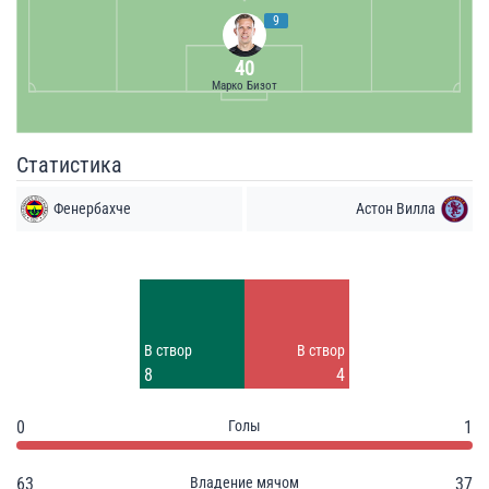
9
40
Марко Бизот
Статистика
Фенербахче
Астон Вилла
Удары
Удары
3
8
Заблок.
Заблок.
В створ
В створ
2
3
8
4
0
Голы
1
63
Владение мячом
37