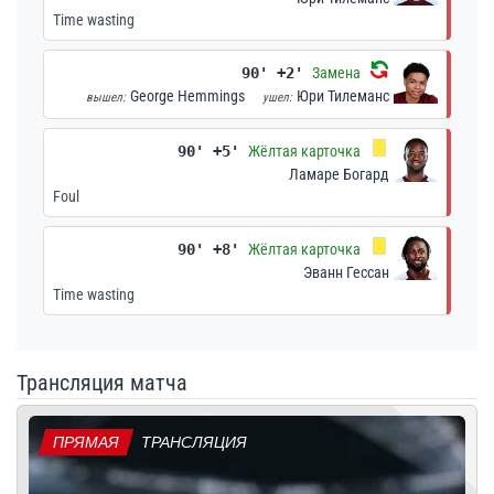
Time wasting
90' +2'
Замена
George Hemmings
Юри Тилеманс
вышел:
ушел:
90' +5'
Жёлтая карточка
Ламаре Богард
Foul
90' +8'
Жёлтая карточка
Эванн Гессан
Time wasting
Трансляция матча
ПРЯМАЯ
ТРАНСЛЯЦИЯ