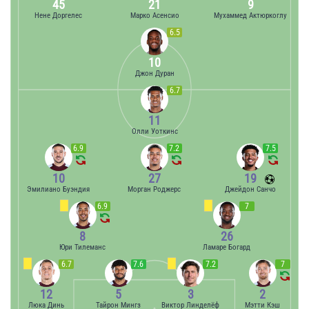
45
21
9
Нене Доргелес
Марко Асенсио
Мухаммед Актюркоглу
6.5
10
Джон Дуран
6.7
11
Олли Уоткинс
6.9
7.2
7.5
10
27
19
Эмилиано Буэндия
Морган Роджерс
Джейдон Санчо
6.9
7
8
26
Юри Тилеманс
Ламаре Богард
6.7
7.6
7.2
7
12
5
3
2
Люка Динь
Тайрон Мингз
Виктор Линделёф
Мэтти Кэш