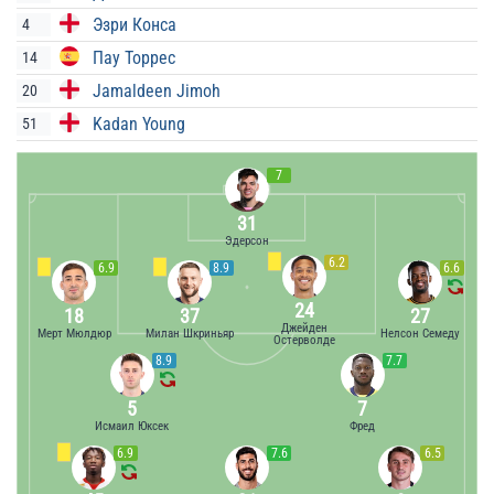
Эзри Конса
4
Пау Торрес
14
Jamaldeen Jimoh
20
Kadan Young
51
7
31
Эдерсон
6.2
6.9
8.9
6.6
24
18
37
27
Джейден
Мерт Мюлдюр
Милан Шкриньяр
Нелсон Семеду
Остерволде
8.9
7.7
5
7
Исмаил Юксек
Фред
6.9
7.6
6.5