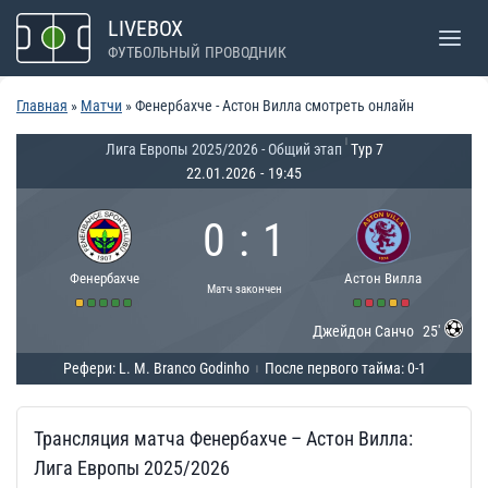
Перейти
LIVEBOX
к
ФУТБОЛЬНЫЙ ПРОВОДНИК
содержимому
Главная
»
Матчи
»
Фенербахче - Астон Вилла смотреть онлайн
|
Лига Европы 2025/2026 - Общий этап
Тур 7
22.01.2026
-
19:45
0
:
1
Фенербахче
Астон Вилла
Матч закончен
Джейдон Санчо
25'
Рефери: L. M. Branco Godinho
После первого тайма: 0-1
|
Трансляция матча Фенербахче – Астон Вилла:
Лига Европы 2025/2026