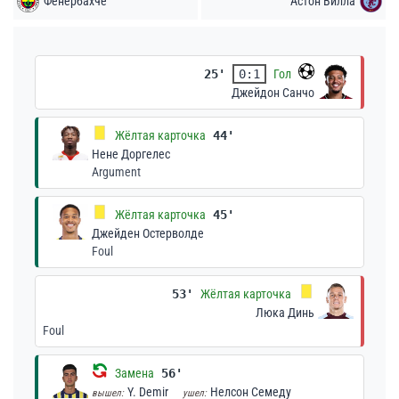
Фенербахче
Астон Вилла
25'
0:1
Гол
Джейдон Санчо
Жёлтая карточка
44'
Нене Доргелес
Argument
Жёлтая карточка
45'
Джейден Остерволде
Foul
53'
Жёлтая карточка
Люка Динь
Foul
Замена
56'
Y. Demir
Нелсон Семеду
вышел:
ушел: