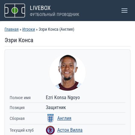
Перейти
LIVEBOX
к
ФУТБОЛЬНЫЙ ПРОВОДНИК
содержимому
Главная
»
Игроки
» Эзри Конса (Англия)
Эзри Конса
Ezri Konsa Ngoyo
Полное имя
Защитник
Позиция
Англия
Сборная
Астон Вилла
Текущий клуб