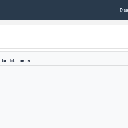
Гла
damilola Tomori