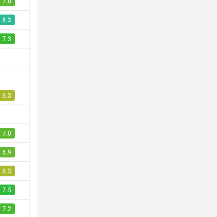
7.0
8.3
7.3
6.3
7.0
6.9
6.3
7.5
7.2