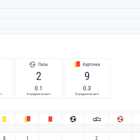
Пасы
Карточки
2
9
0.1
0.3
тч
В среднем за матч
В среднем за матч
8
1
2