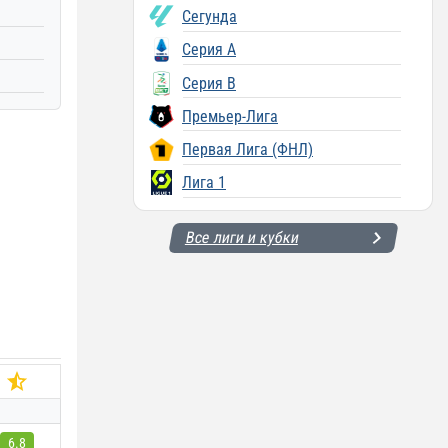
Сегунда
Серия A
Серия B
Премьер-Лига
Первая Лига (ФНЛ)
Лига 1
Все лиги и кубки
6.8