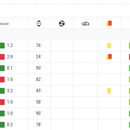
ультат
В
1:2
76`
П
2:0
24`
В
0:1
90`
П
1:0
82`
В
3:2
45`
П
1:0
58`
В
1:0
90`
В
0:2
78`