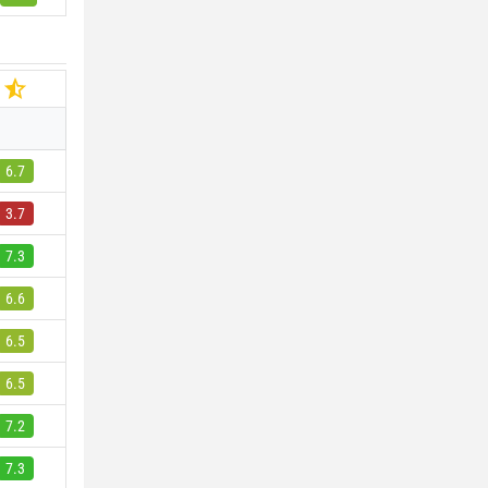
6.7
3.7
7.3
6.6
6.5
6.5
7.2
7.3