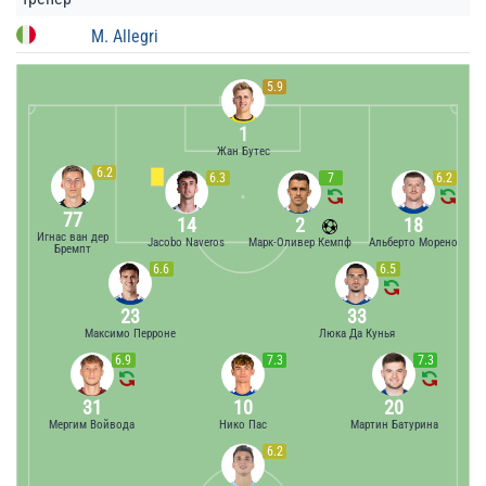
M. Allegri
5.9
1
Жан Бутес
6.2
6.3
7
6.2
77
14
2
18
Игнас ван дер
Jacobo Naveros
Марк-Оливер Кемпф
Альберто Морено
Бремпт
6.6
6.5
23
33
Максимо Перроне
Люка Да Кунья
6.9
7.3
7.3
31
10
20
Мергим Войвода
Нико Пас
Мартин Батурина
6.2