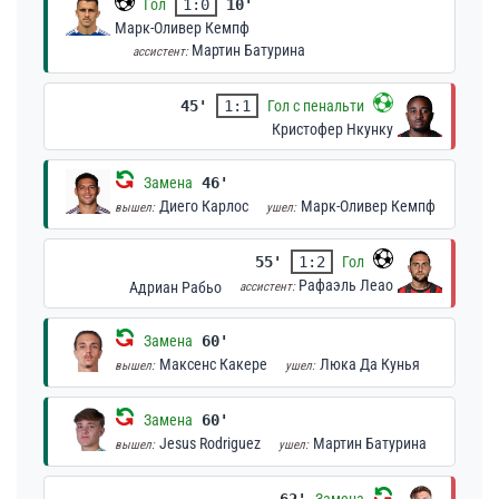
Гол
1:0
10'
Марк-Оливер Кемпф
Мартин Батурина
ассистент:
45'
1:1
Гол с пенальти
Кристофер Нкунку
Замена
46'
Диего Карлос
Марк-Оливер Кемпф
вышел:
ушел:
55'
1:2
Гол
Рафаэль Леао
Адриан Рабьо
ассистент:
Замена
60'
Максенс Какере
Люка Да Кунья
вышел:
ушел:
Замена
60'
Jesus Rodriguez
Мартин Батурина
вышел:
ушел:
62'
Замена