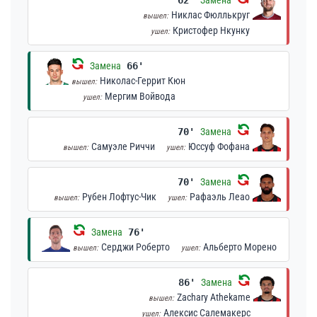
Никлас Фюллькруг
вышел:
Кристофер Нкунку
ушел:
Замена
66'
Николас-Геррит Кюн
вышел:
Мергим Войвода
ушел:
70'
Замена
Самуэле Риччи
Юссуф Фофана
вышел:
ушел:
70'
Замена
Рубен Лофтус-Чик
Рафаэль Леао
вышел:
ушел:
Замена
76'
Серджи Роберто
Альберто Морено
вышел:
ушел:
86'
Замена
Zachary Athekame
вышел:
Алексис Салемакерс
ушел: