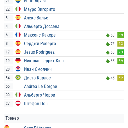
N. Törnqvist
21
Мауро Вигорито
22
Алекс Валье
3
Альберто Доссена
4
Максенс Какере
6
60'
6.9
Серджи Роберто
8
76'
6.3
Jesus Rodriguez
17
60'
7.3
Николас-Геррит Кюн
19
66'
6.9
Иван Смолчич
28
Диего Карлос
34
46'
6.2
Andrea Le Borgne
55
Альберто Черри
99
Штефан Пош
27
Тренер