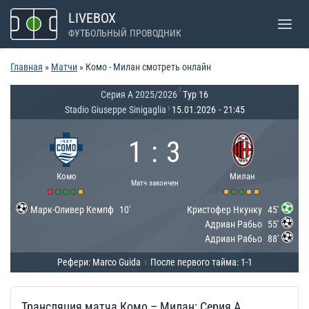
Перейти
LIVEBOX
к
ФУТБОЛЬНЫЙ ПРОВОДНИК
содержимому
Главная
»
Матчи
»
Комо - Милан смотреть онлайн
|
Серия А 2025/2026
Тур 16
Stadio Giuseppe Sinigaglia
15.01.2026
-
21:45
|
1
:
3
Комо
Милан
Матч закончен
Марк-Оливер Кемпф
10'
Кристофер Нкунку
45'
Адриан Рабьо
55'
Адриан Рабьо
88'
Рефери: Marco Guida
После первого тайма: 1-1
|
Трансляция матча Комо – Милан: Серия А