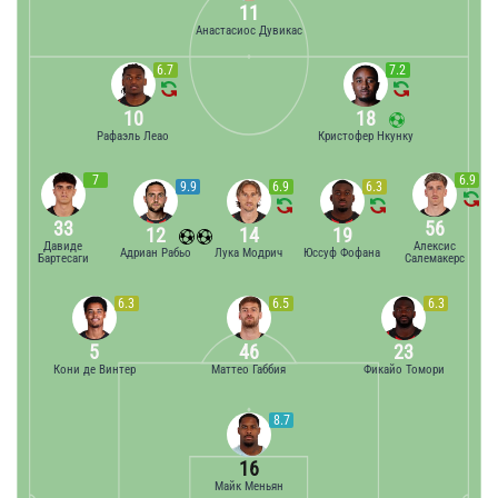
11
Анастасиос Дувикас
6.7
7.2
10
18
Рафаэль Леао
Кристофер Нкунку
7
6.9
9.9
6.9
6.3
33
56
12
14
19
Давиде
Алексис
Адриан Рабьо
Лука Модрич
Юссуф Фофана
Бартесаги
Салемакерс
6.3
6.5
6.3
5
46
23
Кони де Винтер
Маттео Габбия
Фикайо Томори
8.7
16
Майк Меньян