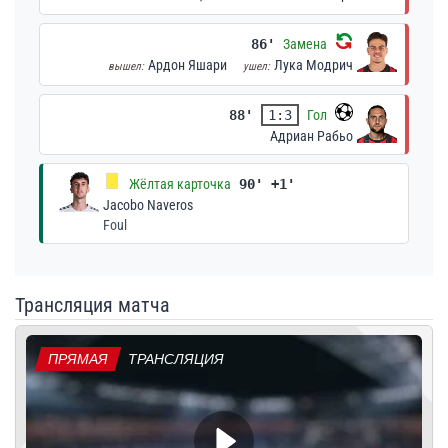
86'
Замена
Ардон Яшари
Лука Модрич
вышел:
ушел:
88'
1:3
Гол
Адриан Рабьо
Жёлтая карточка
90' +1'
Jacobo Naveros
Foul
Трансляция матча
ПРЯМАЯ
ТРАНСЛЯЦИЯ