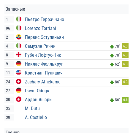
Запасные
Пьетро Терраччано
1
Lorenzo Torriani
96
Первис Эступиньян
2
Самуэле Риччи
4
70'
6.3
Рубен Лофтус-Чик
8
70'
6.3
Никлас Фюллькруг
9
62'
6.3
Кристиан Пулишич
11
Zachary Athekame
24
86'
6.3
David Odogu
27
Ардон Яшари
30
86'
6.6
M. Dutu
35
A. Castiello
38
Тренер