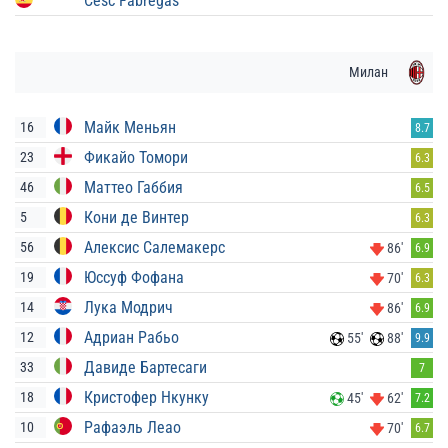
Cesc Fàbregas
Милан
Майк Меньян
16
8.7
Фикайо Томори
23
6.3
Маттео Габбия
46
6.5
Кони де Винтер
5
6.3
Алексис Салемакерс
56
86'
6.9
Юссуф Фофана
19
70'
6.3
Лука Модрич
14
86'
6.9
Адриан Рабьо
12
55'
88'
9.9
Давиде Бартесаги
33
7
Кристофер Нкунку
18
45'
62'
7.2
Рафаэль Леао
10
70'
6.7