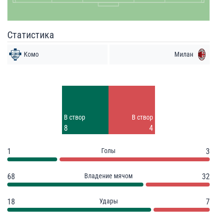
Статистика
Комо
Милан
Удары
Удары
7
3
Заблок.
В створ
В створ
3
8
4
1
Голы
3
68
Владение мячом
32
18
Удары
7