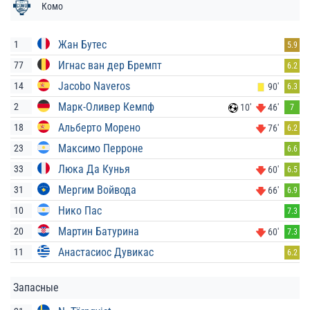
Комо
Жан Бутес
1
5.9
Игнас ван дер Бремпт
77
6.2
Jacobo Naveros
14
90'
6.3
Марк-Оливер Кемпф
2
10'
46'
7
Альберто Морено
18
76'
6.2
Максимо Перроне
23
6.6
Люка Да Кунья
33
60'
6.5
Мергим Войвода
31
66'
6.9
Нико Пас
10
7.3
Мартин Батурина
20
60'
7.3
Анастасиос Дувикас
11
6.2
Запасные