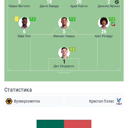
3
18
20
2
Тайрик Митчелл
Даити Камада
Адам Уортон
Даниэль Муньос
7.3
7.3
7.2
6
5
26
Марк Гехи
Максанс Лакруа
Крис Ричардс
6.6
1
Дин Хендерсон
Статистика
Вулверхэмптон
Кристал Пэлас
Удары
Удары
5
6