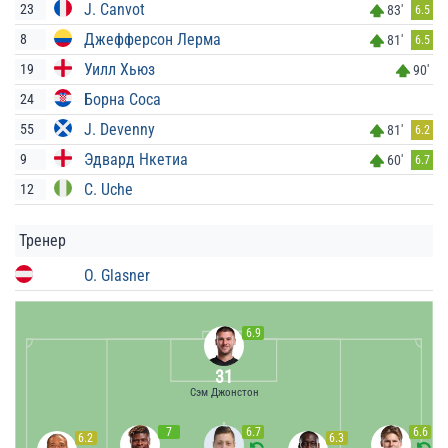
J. Canvot
23
83'
6.5
Джефферсон Лерма
8
81'
6.5
Уилл Хьюз
19
90'
Борна Соса
24
J. Devenny
55
81'
6.2
Эдвард Нкетиа
9
60'
6.7
C. Uche
12
Тренер
O. Glasner
6.9
31
Сэм Джонстон
7
6.7
6.6
6.2
6.3