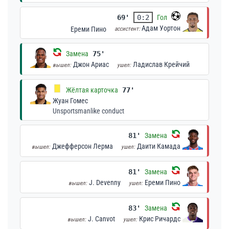
69'
0:2
Гол
Адам Уортон
Ереми Пино
ассистент:
Замена
75'
Джон Ариас
Ладислав Крейчий
вышел:
ушел:
Жёлтая карточка
77'
Жуан Гомес
Unsportsmanlike conduct
81'
Замена
Джефферсон Лерма
Даити Камада
вышел:
ушел:
81'
Замена
J. Devenny
Ереми Пино
вышел:
ушел:
83'
Замена
J. Canvot
Крис Ричардс
вышел:
ушел: