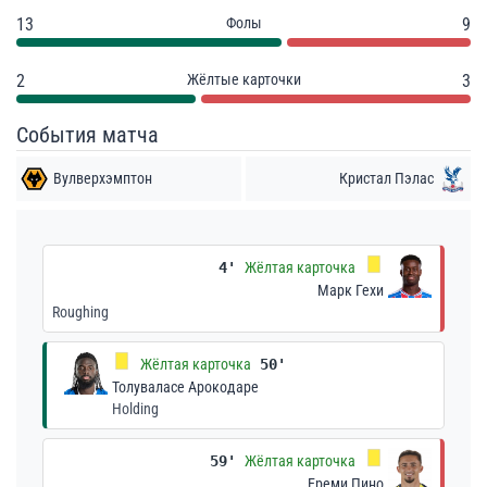
13
Фолы
9
2
Жёлтые карточки
3
События матча
Вулверхэмптон
Кристал Пэлас
4'
Жёлтая карточка
Марк Гехи
Roughing
Жёлтая карточка
50'
Толуваласе Арокодаре
Holding
59'
Жёлтая карточка
Ереми Пино