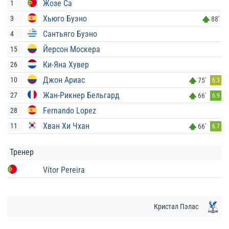
Жозе Са
1
Хьюго Буэно
3
88'
Сантьяго Буэно
4
Йерсон Москера
15
Ки-Яна Хувер
26
Джон Ариас
10
75'
6.3
Жан-Рикнер Бельгард
27
66'
6.9
Fernando Lopez
28
Хван Хи Чхан
11
66'
6.7
Тренер
Vítor Pereira
Кристал Пэлас