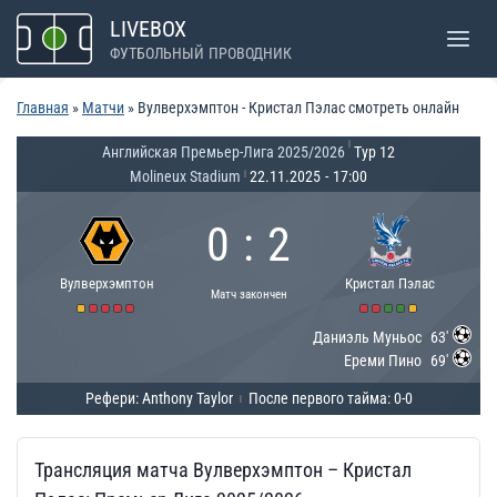
Перейти
LIVEBOX
к
ФУТБОЛЬНЫЙ ПРОВОДНИК
содержимому
Главная
»
Матчи
»
Вулверхэмптон - Кристал Пэлас смотреть онлайн
|
Английская Премьер-Лига 2025/2026
Тур 12
Molineux Stadium
22.11.2025
-
17:00
|
0
:
2
Вулверхэмптон
Кристал Пэлас
Матч закончен
Даниэль Муньос
63'
Ереми Пино
69'
Рефери: Anthony Taylor
После первого тайма: 0-0
|
Трансляция матча Вулверхэмптон – Кристал