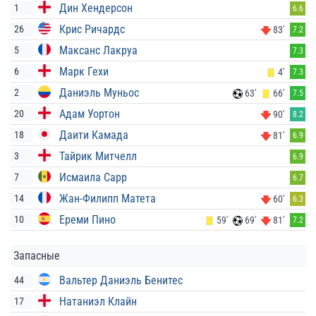
Дин Хендерсон
1
6.6
Крис Ричардс
26
83'
7.2
Максанс Лакруа
5
7.3
Марк Гехи
6
4'
7.3
Даниэль Муньос
2
63'
66'
7.5
Адам Уортон
20
90'
8.2
Даити Камада
18
81'
6.9
Тайрик Митчелл
3
6.9
Исмаила Сарр
7
6.7
Жан-Филипп Матета
14
60'
6.3
Ереми Пино
10
59'
69'
81'
7.2
Запасные
Вальтер Даниэль Бенитес
44
Натаниэл Клайн
17