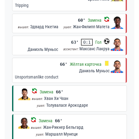
Tripping
60'
Замена
Эдвард Нкетиа
Жан-Филипп Матета
вышел:
ушел:
63'
0:1
Гол
Максанс Лакруа
Даниэль Муньос
ассистент:
66'
Жёлтая карточка
Даниэль Муньос
Unsportsmanlike conduct
Замена
66'
Хван Хи Чхан
вышел:
Толуваласе Арокодаре
ушел:
Замена
66'
Жан-Рикнер Бельгард
вышел:
Маршалл Мунеци
ушел: