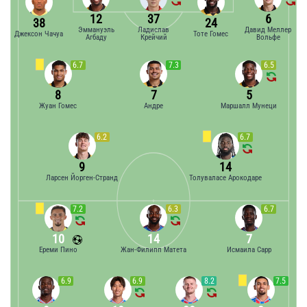
12
37
6
38
24
Эммануэль
Ладислав
Давид Меллер
Джексон Чачуа
Тоте Гомес
Агбаду
Крейчий
Вольфе
6.7
7.3
6.5
8
7
5
Жуан Гомес
Андре
Маршалл Мунеци
6.2
6.7
9
14
Ларсен Йорген-Странд
Толуваласе Арокодаре
7.2
6.3
6.7
10
14
7
Ереми Пино
Жан-Филипп Матета
Исмаила Сарр
6.9
6.9
8.2
7.5