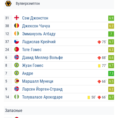
Вулверхэмптон
Сэм Джонстон
31
6.9
Джексон Чачуа
38
6.2
Эммануэль Агбаду
12
7
Ладислав Крейчий
37
75'
6.7
Тоте Гомес
24
6.3
Давид Меллер Вольфе
6
88'
6.6
Жуан Гомес
8
77'
6.7
Андре
7
7.3
Маршалл Мунеци
5
66'
6.5
Ларсен Йорген-Странд
9
6.2
Толуваласе Арокодаре
14
50'
66'
6.7
Запасные