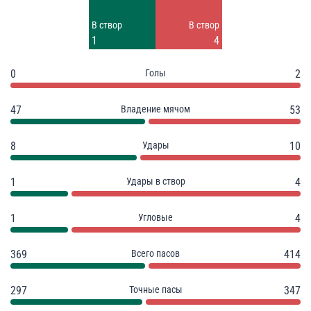
Заблок.
Заблок.
В створ
В створ
2
3
1
4
0
Голы
2
47
Владение мячом
53
8
Удары
10
1
Удары в створ
4
1
Угловые
4
369
Всего пасов
414
297
Точные пасы
347