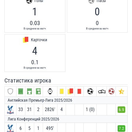
Голы
Пасы
1
0
0.03
0
В среднем за матч
В среднем за матч
Карточки
4
0.1
В среднем за матч
Статистика игрока
Английская Премьер-Лига 2025/2026
33
31
2
2826′
4
1 (0)
6.9
Лига Конференций 2025/2026
6
5
1
495′
7.2