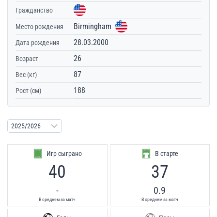
Гражданство
Birmingham
Место рождения
28.03.2000
Дата рождения
26
Возраст
87
Вес (кг)
188
Рост (см)
Игр сыграно
В старте
40
37
-
0.9
В среднем за матч
В среднем за матч