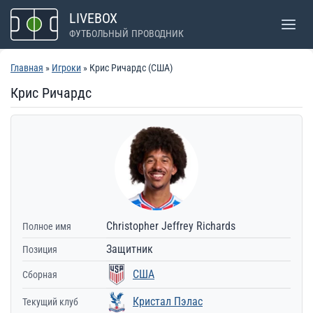
Перейти
LIVEBOX
к
ФУТБОЛЬНЫЙ ПРОВОДНИК
содержимому
Главная
»
Игроки
» Крис Ричардс (США)
Крис Ричардс
Christopher Jeffrey Richards
Полное имя
Защитник
Позиция
США
Сборная
Кристал Пэлас
Текущий клуб