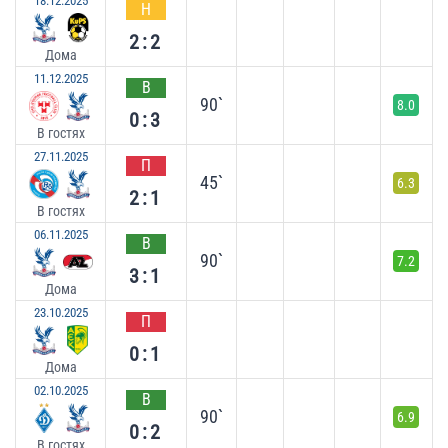
18.12.2025
Н
2:2
Дома
11.12.2025
В
90`
8.0
0:3
В гостях
27.11.2025
П
45`
6.3
2:1
В гостях
06.11.2025
В
90`
7.2
3:1
Дома
23.10.2025
П
0:1
Дома
02.10.2025
В
90`
6.9
0:2
В гостях