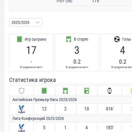
175
Рост (см)
Игр сыграно
В старте
Голы
17
3
4
-
0.2
0.2
В среднем за матч
В среднем за матч
В среднем за ма
Статистика игрока
Английская Премьер-Лига 2025/2026
12
2
10
416′
Лига Конференций 2025/2026
5
1
4
183′