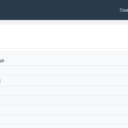
Гла
iah
с