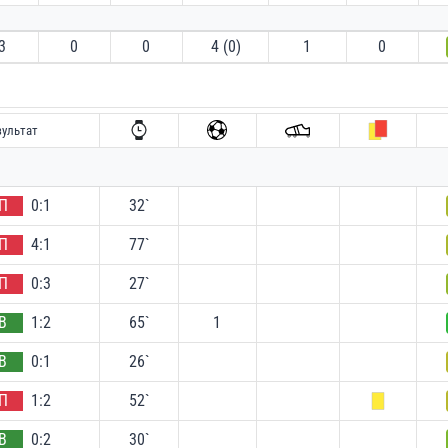
3
0
0
4 (0)
1
0
зультат
П
0:1
32`
П
4:1
77`
П
0:3
27`
В
1:2
65`
1
В
0:1
26`
П
1:2
52`
В
0:2
30`