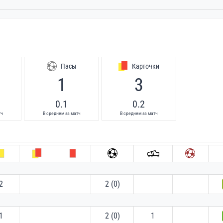
Пасы
Карточки
1
3
0.1
0.2
тч
В среднем за матч
В среднем за матч
2
2 (0)
1
2 (0)
1