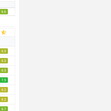
6.6
6.3
6.3
6.5
7.5
6.2
6.2
6.7