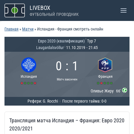
Перейти
LIVEBOX
к
ФУТБОЛЬНЫЙ ПРОВОДНИК
содержимому
Главная
»
Матчи
»
Исландия - Франция смотреть онлайн
|
Евро 2020 (квалификация)
Тур 7
Laugardalsvöllur
11.10.2019
-
21:45
|
0
:
1
Исландия
Франция
Матч закончен
Оливье Жиру
66'
Рефери: G. Rocchi
После первого тайма: 0-0
|
Трансляция матча Исландия – Франция: Евро 2020
2020/2021