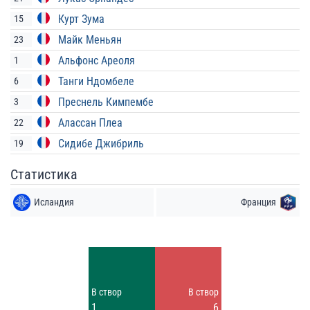
Курт Зума
15
Майк Меньян
23
Альфонс Ареоля
1
Танги Ндомбеле
6
Преснель Кимпембе
3
Алассан Плеа
22
Сидибе Джибриль
19
Статистика
Исландия
Франция
Удары
Удары
3
16
Заблок.
Заблок.
В створ
В створ
2
6
1
6