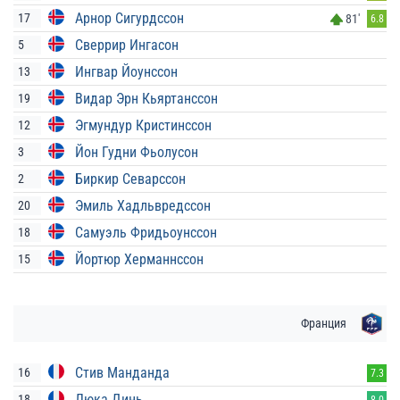
Арнор Сигурдссон
17
81'
6.8
Сверрир Ингасон
5
Ингвар Йоунссон
13
Видар Эрн Кьяртанссон
19
Эгмундур Кристинссон
12
Йон Гудни Фьолусон
3
Биркир Севарссон
2
Эмиль Хадльвредссон
20
Самуэль Фридьоунссон
18
Йортюр Херманнссон
15
Франция
Стив Манданда
16
7.3
Люка Динь
18
8.0