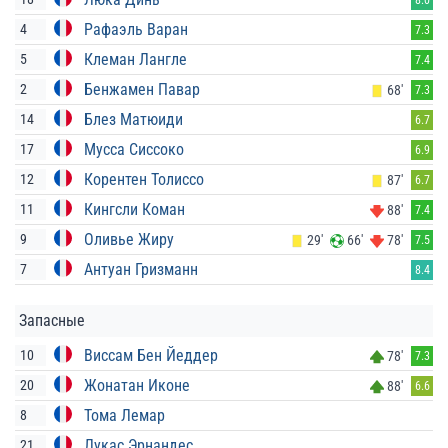
Рафаэль Варан
4
7.3
Клеман Лангле
5
7.4
Бенжамен Павар
2
68'
7.3
Блез Матюиди
14
6.7
Мусса Сиссоко
17
6.9
Корентен Толиссо
12
87'
6.7
Кингсли Коман
11
88'
7.4
Оливье Жиру
9
29'
66'
78'
7.5
Антуан Гризманн
7
8.4
Запасные
Виссам Бен Йеддер
10
78'
7.3
Жонатан Иконе
20
88'
6.6
Тома Лемар
8
Лукас Эрнандес
21