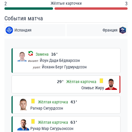
2
Жёлтые карточки
3
События матча
Исландия
Франция
Замена
16'
Йоун Дади Бёдварссон
вышел:
Йоханн Берг Гудмундссон
ушел:
29'
Жёлтая карточка
Оливье Жиру
Жёлтая карточка
43'
Рагнар Сигурдссон
Жёлтая карточка
63'
Рунар Мар Сигурьонссон