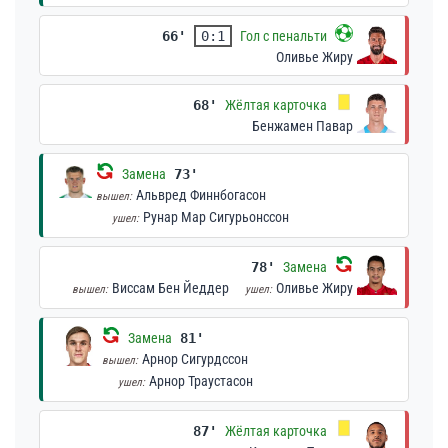
66'
0:1
Гол с пенальти
Оливье Жиру
68'
Жёлтая карточка
Бенжамен Павар
Замена
73'
Альвред Финнбогасон
вышел:
Рунар Мар Сигурьонссон
ушел:
78'
Замена
Виссам Бен Йеддер
Оливье Жиру
вышел:
ушел:
Замена
81'
Арнор Сигурдссон
вышел:
Арнор Траустасон
ушел:
87'
Жёлтая карточка