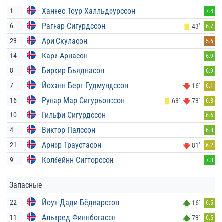
Ханнес Тоур Халльдоурссон
1
7.4
Рагнар Сигурдссон
6
43'
6.7
Ари Скуласон
23
5.6
Кари Арнасон
14
6.9
Биркир Бьяднасон
8
6.9
Йоханн Берг Гудмундссон
7
16'
6.1
Рунар Мар Сигурьонссон
16
63'
73'
6.3
Гильфи Сигурдссон
10
6.6
Виктор Палссон
4
6.8
Арнор Траустасон
21
81'
6.2
Колбейнн Сигторссон
9
7.3
Запасные
Йоун Дади Бёдварссон
22
16'
6.5
Альвред Финнбогасон
11
73'
6.5