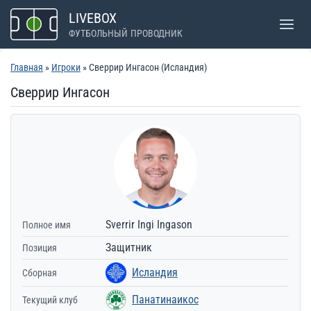
Перейти
LIVEBOX
к
ФУТБОЛЬНЫЙ ПРОВОДНИК
содержимому
Главная
»
Игроки
» Сверрир Ингасон (Исландия)
Сверрир Ингасон
Sverrir Ingi Ingason
Полное имя
Защитник
Позиция
Исландия
Сборная
Панатинаикос
Текущий клуб