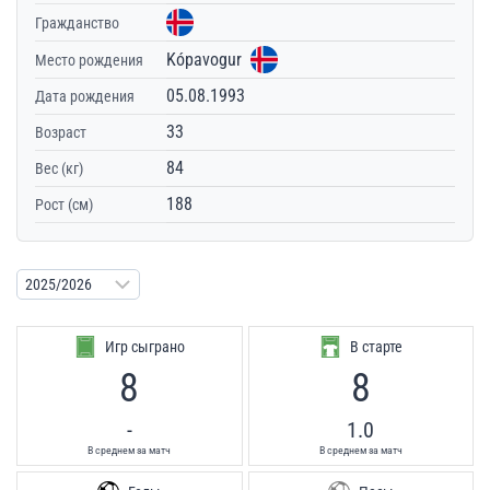
Гражданство
Kópavogur
Место рождения
05.08.1993
Дата рождения
33
Возраст
84
Вес (кг)
188
Рост (см)
Игр сыграно
В старте
8
8
-
1.0
В среднем за матч
В среднем за матч