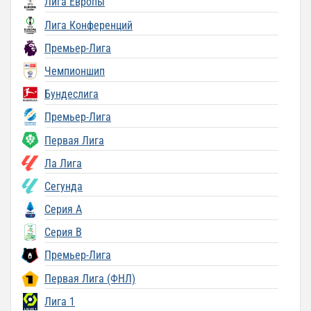
Лига Европы
Лига Конференций
Премьер-Лига
Чемпионшип
Бундеслига
Премьер-Лига
Первая Лига
Ла Лига
Сегунда
Серия A
Серия B
Премьер-Лига
Первая Лига (ФНЛ)
Лига 1