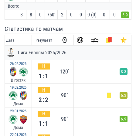
Всего:
8
8
0
750′
2
0
0
0 (0)
0
0
6.9
Статистика по матчам
Дата
Результат
Лига Европы 2025/2026
26.02.2026
Н
120`
8.3
1:1
В гостях
19.02.2026
Н
90`
6.3
2:2
Дома
29.01.2026
Н
90`
6.9
1:1
Дома
22.01.2026