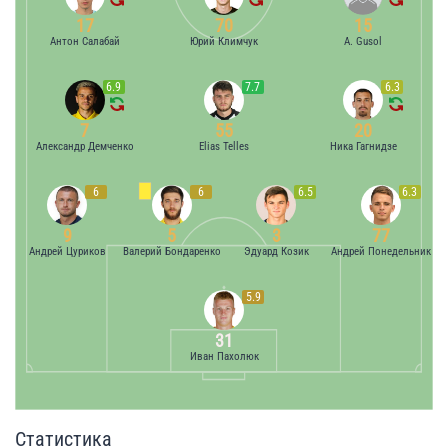
17
70
15
Антон Салабай
Юрий Климчук
A. Gusol
6.9
7.7
6.3
7
55
20
Александр Демченко
Elias Telles
Ника Гагнидзе
6
6
6.5
6.3
9
5
3
77
Андрей Цуриков
Валерий Бондаренко
Эдуард Козик
Андрей Понедельник
5.9
31
Иван Пахолюк
Статистика