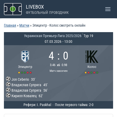
Перейти
LIVEBOX
к
ФУТБОЛЬНЫЙ ПРОВОДНИК
содержимому
Главная
»
Матчи
»
Эпицентр - Колос смотреть онлайн
|
Украинская Премьер-Лига 2025/2026
Тур 19
07.03.2026
-
13:00
4
:
0
3.46
0.98
xG
Эпицентр
Колос
Матч закончен
Jon Ceberio
33'
Владислав Супряга
45'
Владислав Супряга
56'
Кирилл Ковалец
62'
Рефери: I. Paskhal
После первого тайма: 2-0
|