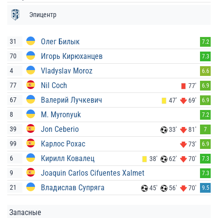
Эпицентр
Олег Билык
31
7.2
Игорь Кирюханцев
70
7.3
Vladyslav Moroz
4
6.6
Nil Coch
77
77'
6.9
Валерий Лучкевич
67
47'
69'
6.9
M. Myronyuk
8
7.2
Jon Ceberio
39
33'
81'
7
Карлос Рохас
99
73'
6.9
Кирилл Ковалец
6
38'
62'
70'
7.3
Joaquin Carlos Cifuentes Xalmet
9
7.3
Владислав Супряга
21
45'
56'
70'
9.5
Запасные