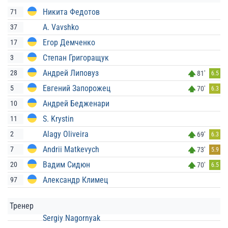
Никита Федотов
71
A. Vavshko
37
Егор Демченко
17
Степан Григоращук
3
Андрей Липовуз
28
81'
6.5
Евгений Запорожец
5
70'
6.3
Андрей Бедженари
10
S. Krystin
11
Alagy Oliveira
2
69'
6.3
Andrii Matkevych
7
73'
5.9
Вадим Сидюн
20
70'
6.5
Александр Климец
97
Тренер
Sergiy Nagornyak