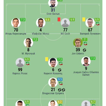
31
Олег Билык
7.3
6.6
6.9
6.9
70
4
77
67
Игорь Кирюханцев
Vladyslav Moroz
Nil Coch
Валерий Лучкевич
7.2
7
8
39
M. Myronyuk
Jon Ceberio
7.3
6.9
7.3
9
99
6
Joaquin Carlos Cifuentes
Карлос Рохас
Кирилл Ковалец
Xalmet
9.5
21
Владислав Супряга
6.9
6.2
6.7