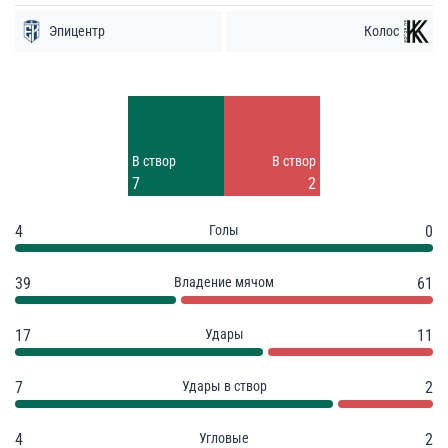
Эпицентр
Колос
Удары
Удары
5
9
Заблок.
Заблок.
В створ
В створ
5
1
7
2
4
Голы
0
39
Владение мячом
61
17
Удары
11
7
Удары в створ
2
4
Угловые
2