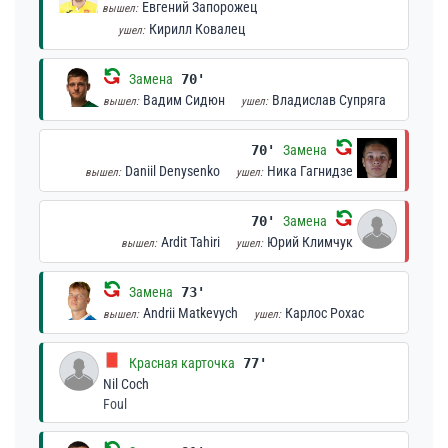
Евгений Запорожец
вышел:
Кирилл Ковалец
ушел:
Замена
70'
Вадим Сидюн
Владислав Супряга
вышел:
ушел:
70'
Замена
Daniil Denysenko
Ника Гагнидзе
вышел:
ушел:
70'
Замена
Ardit Tahiri
Юрий Климчук
вышел:
ушел:
Замена
73'
Andrii Matkevych
Карлос Рохас
вышел:
ушел:
Красная карточка
77'
Nil Coch
Foul