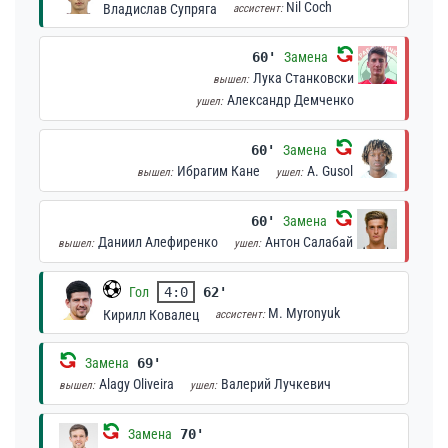
Nil Coch
Владислав Супряга
ассистент:
60'
Замена
Лука Станковски
вышел:
Александр Демченко
ушел:
60'
Замена
Ибрагим Кане
A. Gusol
вышел:
ушел:
60'
Замена
Даниил Алефиренко
Антон Салабай
вышел:
ушел:
Гол
4:0
62'
M. Myronyuk
Кирилл Ковалец
ассистент:
Замена
69'
Alagy Oliveira
Валерий Лучкевич
вышел:
ушел:
Замена
70'