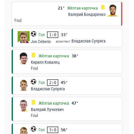
21'
Жёлтая карточка
Валерий Бондаренко
Foul
Гол
1:0
33'
Владислав Супряга
Jon Ceberio
ассистент:
Жёлтая карточка
38'
Кирилл Ковалец
Foul
Гол
2:0
45'
Владислав Супряга
Жёлтая карточка
47'
Валерий Лучкевич
Foul
Гол
3:0
56'