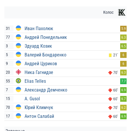
Колос
Иван Пахолюк
31
5.9
Андрей Понедельник
77
6.3
Эдуард Козик
3
6.5
Валерий Бондаренко
5
21'
6
Андрей Цуриков
9
6
Ника Гагнидзе
20
70'
6.3
Elias Telles
55
7.7
Александр Демченко
7
60'
6.9
A. Gusol
15
60'
6.7
Юрий Климчук
70
70'
6.2
Антон Салабай
17
60'
6.9