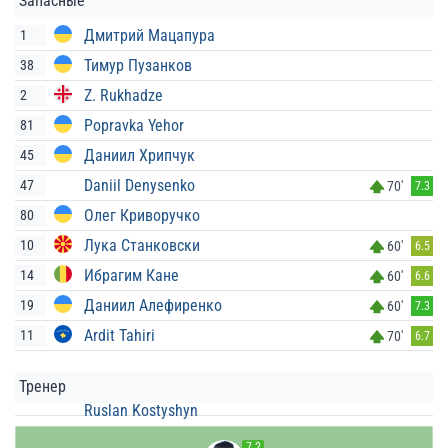
Запасные
Дмитрий Мацапура
1
Тимур Пузанков
38
Z. Rukhadze
2
Popravka Yehor
81
Даниил Хрипчук
45
Daniil Denysenko
47
70'
7.3
Олег Криворучко
80
Лука Станковски
10
60'
6.5
Ибрагим Кане
14
60'
6.6
Даниил Алефиренко
19
60'
7.3
Ardit Tahiri
11
70'
6.7
Тренер
Ruslan Kostyshyn
7.2