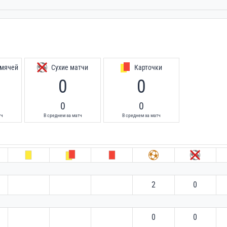
 мячей
Сухие матчи
Карточки
0
0
0
0
тч
В среднем за матч
В среднем за матч
2
0
0
0