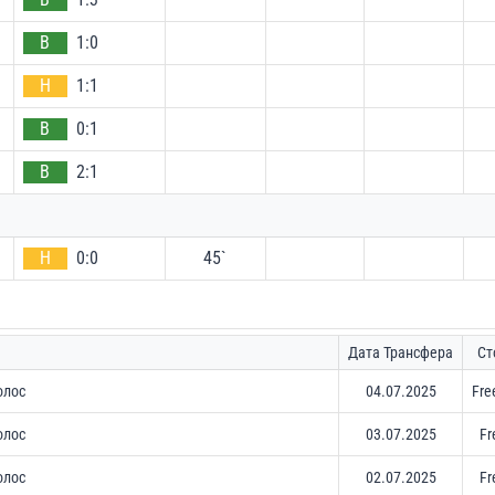
В
1:0
Н
1:1
В
0:1
В
2:1
Н
0:0
45`
Дата Трансфера
Ст
олос
04.07.2025
Fre
олос
03.07.2025
Fr
олос
02.07.2025
Fr