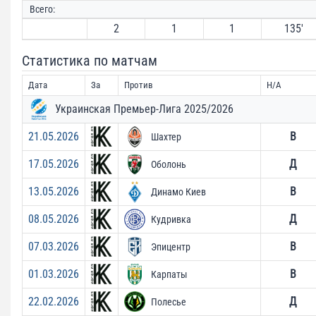
Всего:
2
1
1
135′
Статистика по матчам
Дата
За
Против
H/A
Украинская Премьер-Лига 2025/2026
21.05.2026
В
Шахтер
17.05.2026
Д
Оболонь
13.05.2026
В
Динамо Киев
08.05.2026
Д
Кудривка
07.03.2026
В
Эпицентр
01.03.2026
В
Карпаты
22.02.2026
Д
Полесье