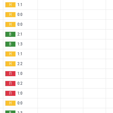
Н
1:1
Н
0:0
Н
0:0
В
2:1
В
1:3
Н
1:1
Н
2:2
П
1:0
П
0:2
П
1:0
Н
0:0
В
1:3