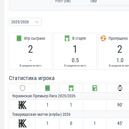
180
Рост (см)
Игр сыграно
В старте
Пропущено
2
1
2
-
0.5
1.0
В среднем за матч
В среднем за матч
В среднем за ма
Статистика игрока
Украинская Премьер-Лига 2025/2026
1
1
90′
Товарищеские матчи (клубы) 2026
1
0
1
45′