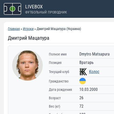
Перейти
LIVEBOX
к
ФУТБОЛЬНЫЙ ПРОВОДНИК
содержимому
Главная
»
Игроки
» Дмитрий Мацапура (Украина)
Дмитрий Мацапура
Dmytro Matsapura
Полное имя
Вратарь
Позиция
Колос
Текущий клуб
Гражданство
10.03.2000
Дата рождения
26
Возраст
72
Вес (кг)