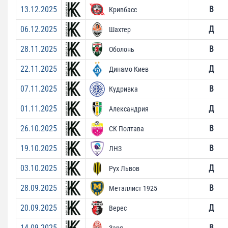
13.12.2025
В
Кривбасс
06.12.2025
Д
Шахтер
28.11.2025
В
Оболонь
22.11.2025
Д
Динамо Киев
07.11.2025
В
Кудривка
01.11.2025
Д
Александрия
26.10.2025
В
СК Полтава
19.10.2025
В
ЛНЗ
03.10.2025
Д
Рух Львов
28.09.2025
В
Металлист 1925
20.09.2025
Д
Верес
14.09.2025
В
Заря