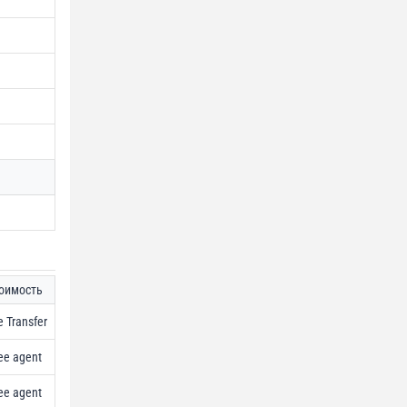
оимость
e Transfer
ee agent
ee agent