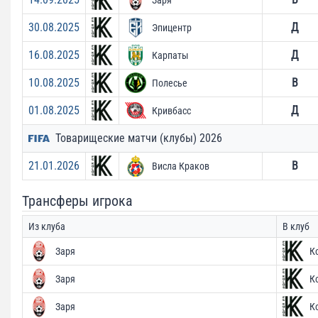
30.08.2025
Д
Эпицентр
16.08.2025
Д
Карпаты
10.08.2025
В
Полесье
01.08.2025
Д
Кривбасс
Товарищеские матчи (клубы) 2026
21.01.2026
В
Висла Краков
Трансферы игрока
Из клуба
В клуб
Заря
К
Заря
К
Заря
К