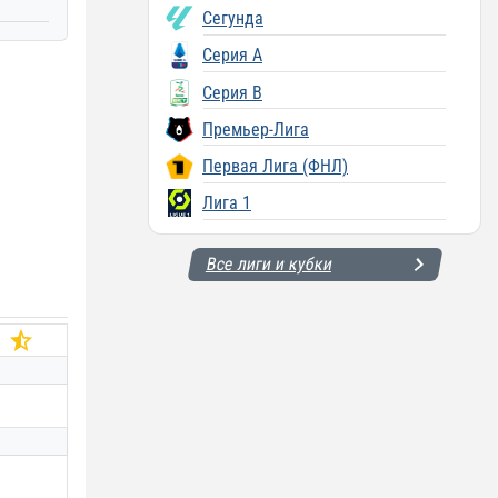
Сегунда
Серия A
Серия B
Премьер-Лига
Первая Лига (ФНЛ)
Лига 1
Все лиги и кубки