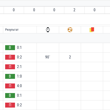
0
0
0
2
0
Результат
В
0:1
П
0:2
90`
2
П
2:1
В
1:0
П
4:0
В
0:1
П
0:2