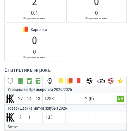
2
0
0.1
0
В среднем за матч
В среднем за матч
Карточки
0
0
В среднем за матч
Статистика игрока
Украинская Премьер-Лига 2025/2026
27
14
13
1233′
2 (0)
6.9
Товарищеские матчи (клубы) 2026
2
1
1
135′
Всего: