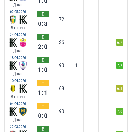
1:0
Дома
02.05.2026
В
72`
0:3
В гостях
24.04.2026
В
36`
6.7
2:0
Дома
18.04.2026
В
90`
1
7.2
1:0
Дома
10.04.2026
Н
68`
6.3
1:1
В гостях
04.04.2026
Н
90`
7.0
0:0
Дома
22.03.2026
В