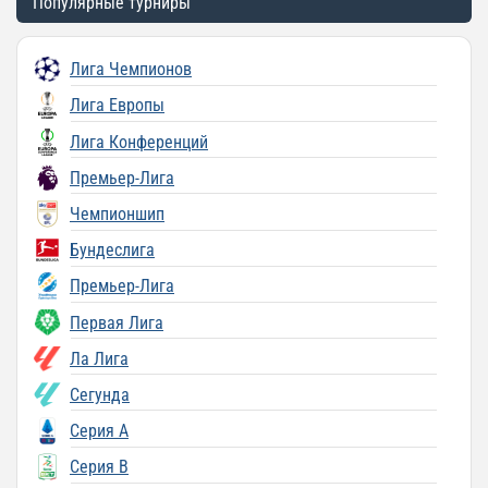
Популярные турниры
Лига Чемпионов
Лига Европы
Лига Конференций
Премьер-Лига
Чемпионшип
Бундеслига
Премьер-Лига
Первая Лига
Ла Лига
Сегунда
Серия A
Серия B