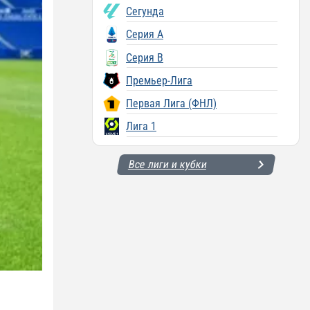
Сегунда
Серия A
Серия B
Премьер-Лига
Первая Лига (ФНЛ)
Лига 1
Все лиги и кубки