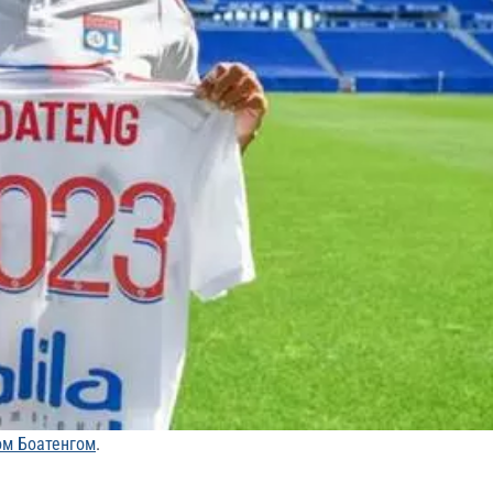
м Боатенгом
.