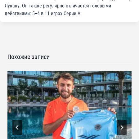
Лукаку. Он также регулярно отличается голевыми
действиями: 5+4 в 11 играх Серии А.
Похожие записи