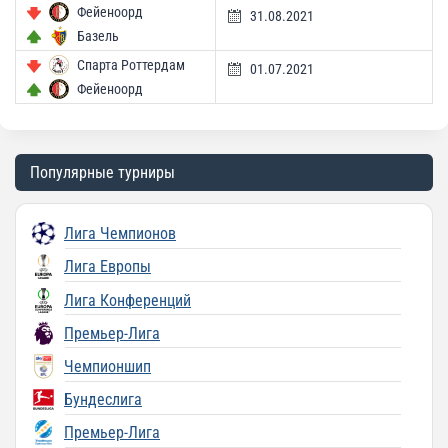
Фейеноорд
31.08.2021
Базель
Спарта Роттердам
01.07.2021
Фейеноорд
Популярные турниры
Лига Чемпионов
Лига Европы
Лига Конференций
Премьер-Лига
Чемпионшип
Бундеслига
Премьер-Лига