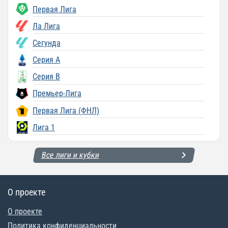
Первая Лига
Ла Лига
Сегунда
Серия A
Серия B
Премьер-Лига
Первая Лига (ФНЛ)
Лига 1
Все лиги и кубки
О проекте
О проекте
Политика конфиденциальности