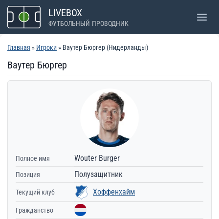
Перейти
LIVEBOX
к
ФУТБОЛЬНЫЙ ПРОВОДНИК
содержимому
Главная
»
Игроки
» Ваутер Бюргер (Нидерланды)
Ваутер Бюргер
Wouter Burger
Полное имя
Полузащитник
Позиция
Хоффенхайм
Текущий клуб
Гражданство