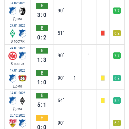
14.02.2026
В
90`
7.7
3:0
Дома
27.01.2026
В
51`
6.2
0:2
В гостях
24.01.2026
В
90`
1
7.7
1:3
В гостях
17.01.2026
В
90`
1
8.2
1:0
Дома
14.01.2026
В
64`
8.2
5:1
Дома
20.12.2025
Н
90`
6.3
0:0