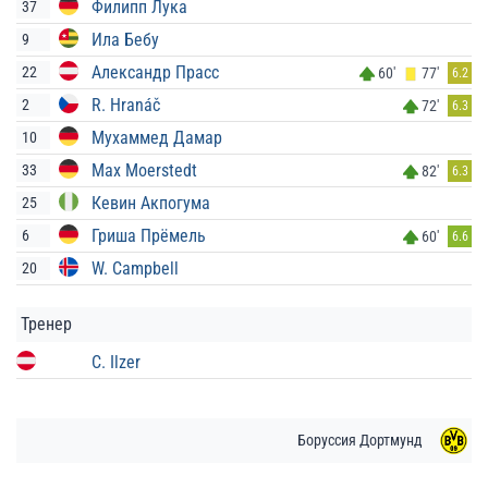
Филипп Лука
37
Ила Бебу
9
Александр Прасс
22
60'
77'
6.2
R. Hranáč
2
72'
6.3
Мухаммед Дамар
10
Max Moerstedt
33
82'
6.3
Кевин Акпогума
25
Гриша Прёмель
6
60'
6.6
W. Campbell
20
Тренер
C. Ilzer
Боруссия Дортмунд