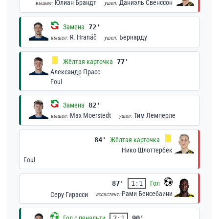
Юлиан Брандт
Даниэль Свенссон
вышел:
ушел:
Замена
72'
R. Hranáč
Бернарду
вышел:
ушел:
Жёлтая карточка
77'
Александр Прасс
Foul
Замена
82'
Max Moerstedt
Тим Лемперле
вышел:
ушел:
84'
Жёлтая карточка
Нико Шлоттербек
Foul
87'
1:1
Гол
Рами Бенсебаини
Серу Гирасси
ассистент:
Гол с пенальти
2:1
90'