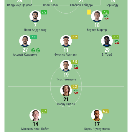
34
5
21
13
Владимир Цоуфал
Озан Кабак
Альбиан Хайдари
Бернарду
7.5
7.2
7
18
Леон Авдуллаху
Ваутер Бюргер
7.9
6.2
6.7
27
11
29
Андрей Крамарич
Фисник Асллани
B. Touré
6.5
19
Тим Лемперле
6.2
21
Фабиу Силва
6.7
6.2
14
17
Максимилиан Байер
Карни Чуквуэмека