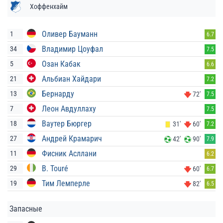
Хоффенхайм
Оливер Бауманн
1
6.7
Владимир Цоуфал
34
7.5
Озан Кабак
5
6.6
Альбиан Хайдари
21
7.2
Бернарду
13
72'
7.5
Леон Авдуллаху
7
7.5
Ваутер Бюргер
18
31'
60'
7.2
Андрей Крамарич
27
42'
90'
7.9
Фисник Асллани
11
6.2
B. Touré
29
60'
6.7
Тим Лемперле
19
82'
6.5
Запасные