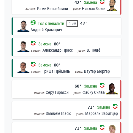
42'
Замена
Рами Бенсебаини
Никлас Зюле
вышел:
ушел:
Гол с пенальти
1:0
42'
Андрей Крамарич
Замена
60'
Александр Прасс
B. Touré
вышел:
ушел:
Замена
60'
Гриша Прёмель
Ваутер Бюргер
вышел:
ушел:
60'
Замена
Серу Гирасси
Фабиу Силва
вышел:
ушел:
71'
Замена
Samuele Inacio
Марсель Забитцер
вышел:
ушел:
71'
Замена