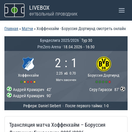
Перейти
LIVEBOX
к
ФУТБОЛЬНЫЙ ПРОВОДНИК
содержимому
Главная
»
Матчи
»
Хоффенхайм - Боруссия Дортмунд смотреть онлайн
|
Бундеслига 2025/2026
Тур 30
PreZero Arena
18.04.2026
-
16:30
|
2
:
1
2.25
0.70
xG
Хоффенхайм
Боруссия Дортмунд
Матч закончен
Андрей Крамарич
42'
Серу Гирасси
87'
Андрей Крамарич
90'
Рефери: Daniel Siebert
После первого тайма: 1-0
|
Трансляция матча Хоффенхайм – Боруссия