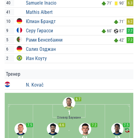
Samuele Inacio
40
71'
90'
6.3
Mathis Albert
41
Юлиан Брандт
10
71'
6.2
Серу Гирасси
9
60'
87'
7.7
Рами Бенсебаини
5
42'
7.2
Салих Озджан
6
Иан Коуту
2
Тренер
N. Kovač
6.7
1
Оливер Бауманн
7.5
6.6
7.2
7.5