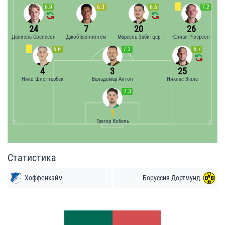
6.9
6.3
6.6
7.2
24
7
20
26
Даниэль Свенссон
Джоб Беллингем
Марсель Забитцер
Юлиан Рюэрсон
6.6
7.3
6.7
4
3
25
Нико Шлоттербек
Вальдемар Антон
Никлас Зюле
7.3
1
Грегор Кобель
Статистика
Хоффенхайм
Боруссия Дортмунд
Удары
Удары
4
5