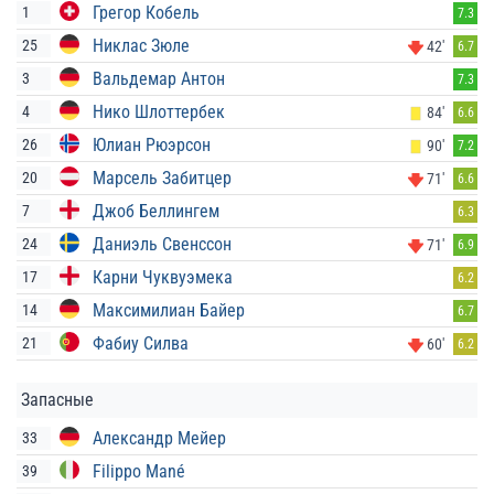
Грегор Кобель
1
7.3
Никлас Зюле
25
42'
6.7
Вальдемар Антон
3
7.3
Нико Шлоттербек
4
84'
6.6
Юлиан Рюэрсон
26
90'
7.2
Марсель Забитцер
20
71'
6.6
Джоб Беллингем
7
6.3
Даниэль Свенссон
24
71'
6.9
Карни Чуквуэмека
17
6.2
Максимилиан Байер
14
6.7
Фабиу Силва
21
60'
6.2
Запасные
Александр Мейер
33
Filippo Mané
39