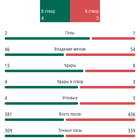
Заблок.
Заблок.
В створ
В створ
5
2
4
3
2
Голы
1
46
Владение мячом
54
13
Удары
8
4
Удары в створ
3
4
Угловые
3
381
Всего пасов
436
309
Точные пасы
359