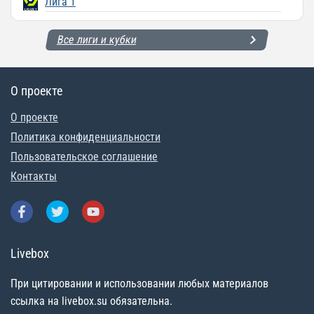
Лига 1
Все лиги и кубки
О проекте
О проекте
Политика конфиденциальности
Пользовательское соглашение
Контакты
Livebox
При цитировании и использовании любых материалов
ссылка на livebox.su обязательна.