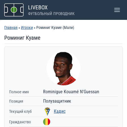
Перейти
LIVEBOX
к
ФУТБОЛЬНЫЙ ПРОВОДНИК
содержимому
Главная
»
Игроки
» Роминиг Куаме (Мали)
Роминиг Куаме
Rominigue Kouamé N'Guessan
Полное имя
Полузащитник
Позиция
Кадис
Текущий клуб
Гражданство