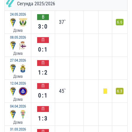
Сегунда 2025/2026
24.05.2026
В
37`
6.6
3:0
Дома
08.05.2026
П
0:1
Дома
27.04.2026
П
1:2
Дома
12.04.2026
П
45`
6.3
0:1
Дома
04.04.2026
П
1:3
Дома
31.03.2026
П