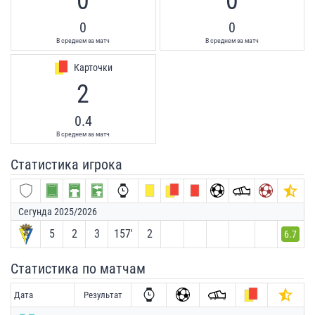
0
0
0
0
В среднем за матч
В среднем за матч
Карточки
2
0.4
В среднем за матч
Статистика игрока
Сегунда 2025/2026
5
2
3
157′
2
6.7
Статистика по матчам
Дата
Результат