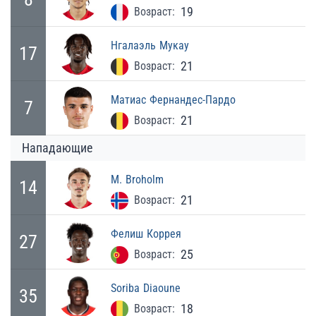
19
Возраст:
Нгалаэль
Мукау
17
21
Возраст:
Матиас
Фернандес-Пардо
7
21
Возраст:
Нападающие
M.
Broholm
14
21
Возраст:
Фелиш
Коррея
27
25
Возраст:
Soriba
Diaoune
35
18
Возраст: