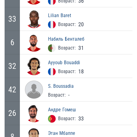
36
Возраст:
Lilian
Baret
33
20
Возраст:
Набиль
Бенталеб
6
31
Возраст:
Ayyoub
Bouaddi
32
18
Возраст:
S.
Boussadia
42
-
Возраст:
Андре
Гомеш
26
33
Возраст:
Этан
Мбаппе
8