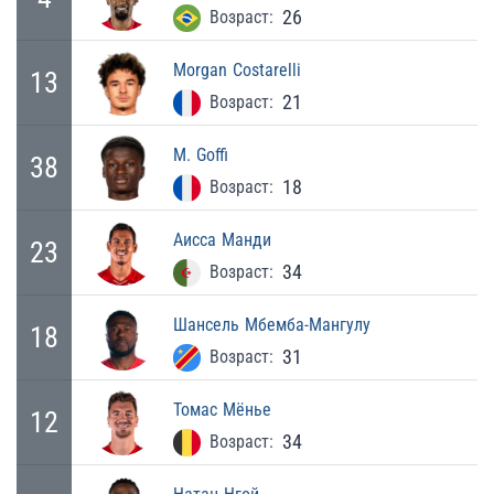
26
Возраст:
Morgan
Costarelli
13
21
Возраст:
M.
Goffi
38
18
Возраст:
Аисса
Манди
23
34
Возраст:
Шансель
Мбемба-Мангулу
18
31
Возраст:
Томас
Мёнье
12
34
Возраст: