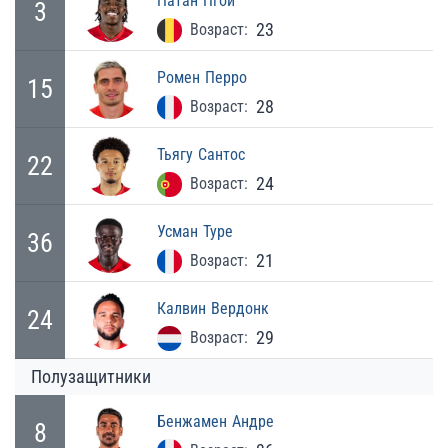
Натан
Нгой
3
23
Возраст:
Ромен
Перро
15
28
Возраст:
Тьягу
Сантос
22
24
Возраст:
Усман
Туре
36
21
Возраст:
Калвин
Вердонк
24
29
Возраст:
Полузащитники
Бенжамен
Андре
8