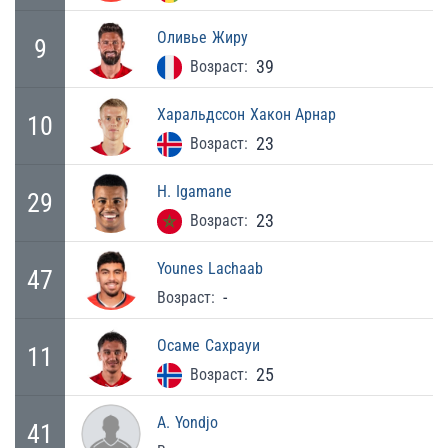
Оливье
Жиру
9
39
Возраст:
Харальдссон
Хакон Арнар
10
23
Возраст:
H.
Igamane
29
23
Возраст:
Younes
Lachaab
47
-
Возраст:
Осаме
Сахрауи
11
25
Возраст:
A.
Yondjo
41