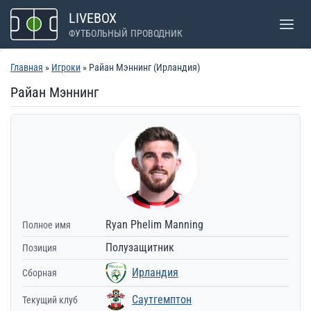
Перейти
LIVEBOX
к
ФУТБОЛЬНЫЙ ПРОВОДНИК
содержимому
Главная
»
Игроки
» Райан Мэннинг (Ирландия)
Райан Мэннинг
Ryan Phelim Manning
Полное имя
Полузащитник
Позиция
Ирландия
Сборная
Саутгемптон
Текущий клуб