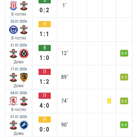
В
1`
0:2
В гостях
25.01.2026
Н
1:1
В гостях
21.01.2026
В
12`
6.9
1:0
Дома
17.01.2026
П
89`
6.5
1:2
Дома
04.01.2026
П
74`
6.6
4:0
В гостях
01.01.2026
Н
90`
6.9
0:0
Дома