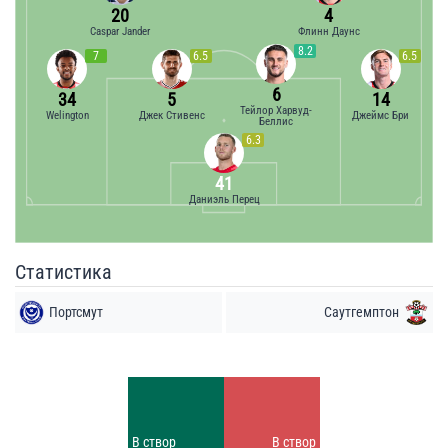
20
4
Caspar Jander
Флинн Даунс
8.2
7
6.5
6.5
6
34
5
14
Тейлор Харвуд-
Welington
Джек Стивенс
Джеймс Бри
Беллис
6.3
41
Даниэль Перец
Статистика
Портсмут
Саутгемптон
Удары
Удары
6
2
Заблок.
Заблок.
В створ
В створ