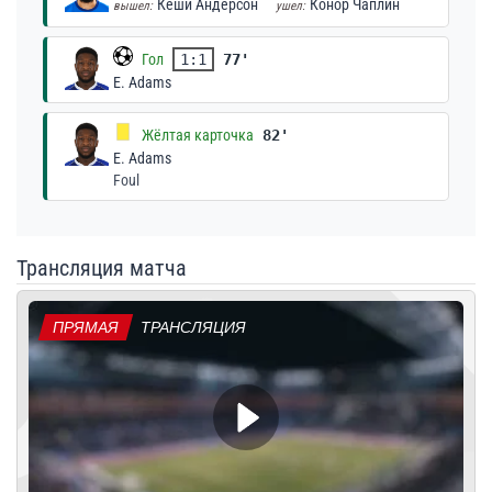
Кеши Андерсон
Конор Чаплин
вышел:
ушел:
Гол
1:1
77'
E. Adams
Жёлтая карточка
82'
E. Adams
Foul
Трансляция матча
ПРЯМАЯ
ТРАНСЛЯЦИЯ