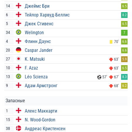
Джеймс Бри
14
6.5
Тейлор Харвуд-Беллис
6
8.2
Джек Стивенс
5
6.5
Welington
34
7
Флинн Даунс
4
70'
6.6
Caspar Jander
20
6.6
K. Matsuki
27
63'
5.9
F. Azaz
10
63'
6.5
Léo Scienza
13
57'
67'
8.3
Адам Армстронг
9
68'
6.2
Запасные
Алекс Маккарти
1
N. Wood-Gordon
15
Андреас Кристенсен
38