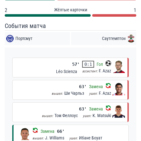
2
Жёлтые карточки
1
События матча
Портсмут
Саутгемптон
57'
0:1
Гол
F. Azaz
Léo Scienza
ассистент:
63'
Замена
Ши Чарльз
F. Azaz
вышел:
ушел:
63'
Замена
Том Феллоус
K. Matsuki
вышел:
ушел:
Замена
66'
J. Williams
Ибане Боуат
вышел:
ушел: