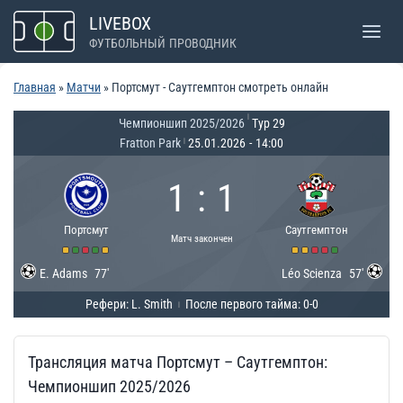
Перейти
LIVEBOX
к
ФУТБОЛЬНЫЙ ПРОВОДНИК
содержимому
Главная
»
Матчи
»
Портсмут - Саутгемптон смотреть онлайн
|
Чемпионшип 2025/2026
Тур 29
Fratton Park
25.01.2026
-
14:00
|
1
:
1
Портсмут
Саутгемптон
Матч закончен
E. Adams
77'
Léo Scienza
57'
Рефери: L. Smith
После первого тайма: 0-0
|
Трансляция матча Портсмут – Саутгемптон:
Чемпионшип 2025/2026