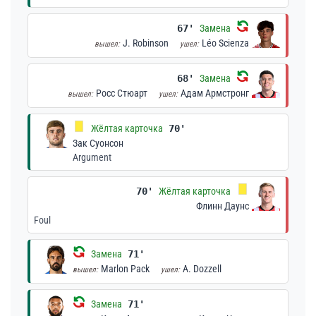
67'
Замена
J. Robinson
Léo Scienza
вышел:
ушел:
68'
Замена
Росс Стюарт
Адам Армстронг
вышел:
ушел:
Жёлтая карточка
70'
Зак Суонсон
Argument
70'
Жёлтая карточка
Флинн Даунс
Foul
Замена
71'
Marlon Pack
A. Dozzell
вышел:
ушел:
Замена
71'