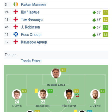
Райан Мэннинг
3
Ши Чарльз
24
63'
6.3
Том Феллоус
18
63'
6.2
J. Robinson
46
67'
6.9
Росс Стюарт
11
68'
6.5
Камерон Арчер
19
Тренер
Tonda Eckert
6.3
1
Николас Шмид
6.5
7.2
6.2
6.9
24
22
17
3
T. Devlin
Зак Суонсон
Ибане Боуат
C. Ogilvie