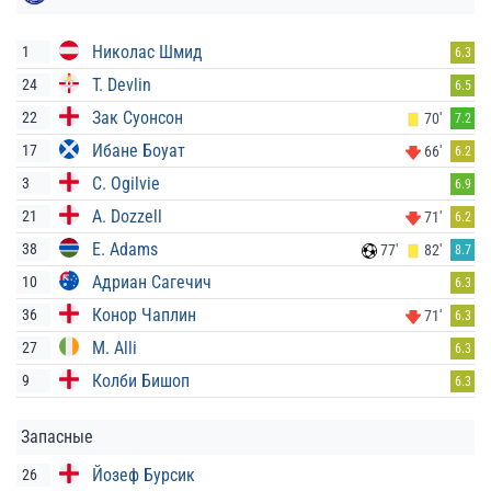
Николас Шмид
1
6.3
T. Devlin
24
6.5
Зак Суонсон
22
70'
7.2
Ибане Боуат
17
66'
6.2
C. Ogilvie
3
6.9
A. Dozzell
21
71'
6.2
E. Adams
38
77'
82'
8.7
Адриан Сагечич
10
6.3
Конор Чаплин
36
71'
6.3
M. Alli
27
6.3
Колби Бишоп
9
6.3
Запасные
Йозеф Бурсик
26