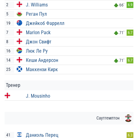
J. Williams
2
66'
6.9
Реган Пул
5
Джейкоб Фаррелл
19
Marlon Pack
7
71'
6.7
Джон Свифт
8
Люк Ле Ру
16
Кеши Андерсон
14
71'
6.7
Маккензи Кирк
25
Тренер
J. Mousinho
Саутгемптон
Даниэль Перец
41
6.3