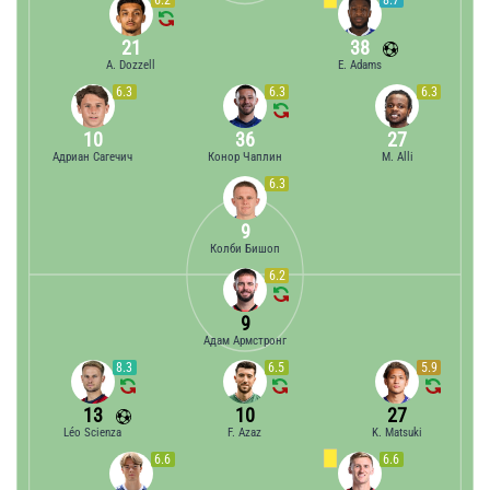
6.2
8.7
21
38
A. Dozzell
E. Adams
6.3
6.3
6.3
10
36
27
Адриан Сагечич
Конор Чаплин
M. Alli
6.3
9
Колби Бишоп
6.2
9
Адам Армстронг
8.3
6.5
5.9
13
10
27
Léo Scienza
F. Azaz
K. Matsuki
6.6
6.6