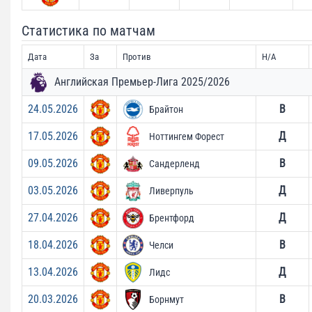
Статистика по матчам
Дата
За
Против
H/A
Английская Премьер-Лига 2025/2026
24.05.2026
В
Брайтон
17.05.2026
Д
Ноттингем Форест
09.05.2026
В
Сандерленд
03.05.2026
Д
Ливерпуль
27.04.2026
Д
Брентфорд
18.04.2026
В
Челси
13.04.2026
Д
Лидс
20.03.2026
В
Борнмут