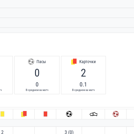
Пасы
Карточки
0
2
0
0.1
тч
В среднем за матч
В среднем за матч
2
3 (0)