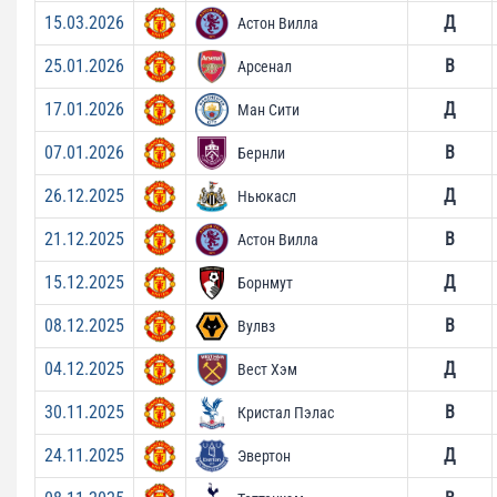
15.03.2026
Д
Астон Вилла
25.01.2026
В
Арсенал
17.01.2026
Д
Ман Сити
07.01.2026
В
Бернли
26.12.2025
Д
Ньюкасл
21.12.2025
В
Астон Вилла
15.12.2025
Д
Борнмут
08.12.2025
В
Вулвз
04.12.2025
Д
Вест Хэм
30.11.2025
В
Кристал Пэлас
24.11.2025
Д
Эвертон