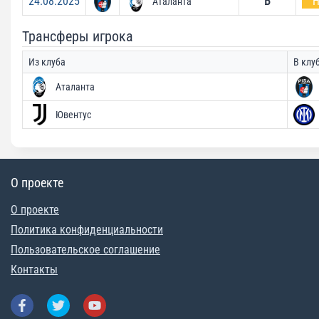
24.08.2025
В
Аталанта
Трансферы игрока
Из клуба
В клу
Аталанта
Ювентус
О проекте
О проекте
Политика конфиденциальности
Пользовательское соглашение
Контакты