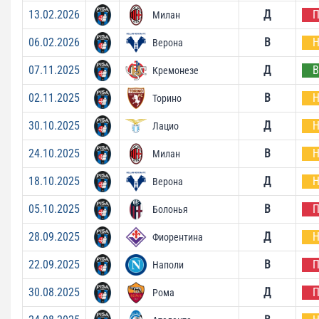
13.02.2026
Д
Милан
06.02.2026
В
Верона
07.11.2025
Д
Кремонезе
02.11.2025
В
Торино
30.10.2025
Д
Лацио
24.10.2025
В
Милан
18.10.2025
Д
Верона
05.10.2025
В
Болонья
28.09.2025
Д
Фиорентина
22.09.2025
В
Наполи
30.08.2025
Д
Рома