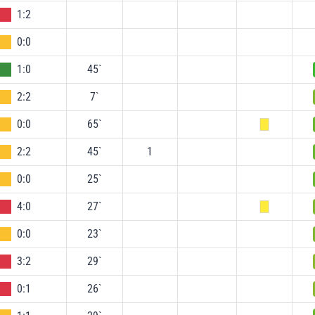
П
1:2
Н
0:0
В
1:0
45`
Н
2:2
7`
Н
0:0
65`
Н
2:2
45`
1
Н
0:0
25`
П
4:0
27`
Н
0:0
23`
П
3:2
29`
П
0:1
26`