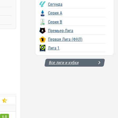
Сегунда
Серия A
Серия B
Премьер-Лига
Первая Лига (ФНЛ)
Лига 1
Все лиги и кубки
6.8