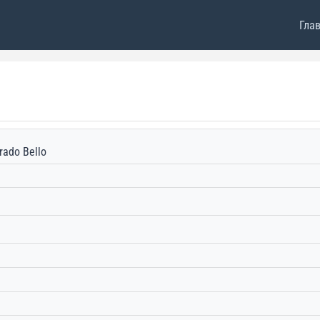
Гла
rado Bello