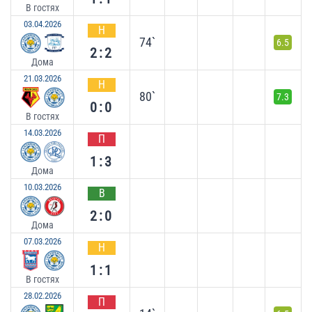
В гостях
03.04.2026
Н
74`
6.5
2:2
Дома
21.03.2026
Н
80`
7.3
0:0
В гостях
14.03.2026
П
1:3
Дома
10.03.2026
В
2:0
Дома
07.03.2026
Н
1:1
В гостях
28.02.2026
П