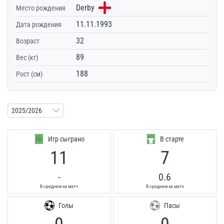
Derby
Место рождения
11.11.1993
Дата рождения
32
Возраст
89
Вес (кг)
188
Рост (см)
Игр сыграно
В старте
11
7
-
0.6
В среднем за матч
В среднем за матч
Голы
Пасы