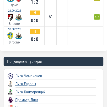
1:2
Дома
21.09.2025
Н
6`
6.6
0:0
В гостях
30.08.2025
Н
0:0
В гостях
Популярные турниры
Лига Чемпионов
Лига Европы
Лига Конференций
Премьер-Лига