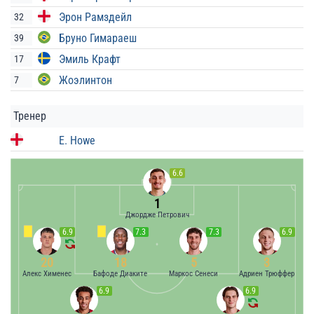
Эрон Рамздейл
32
Бруно Гимараеш
39
Эмиль Крафт
17
Жоэлинтон
7
Тренер
E. Howe
6.6
1
Джордже Петрович
6.9
7.3
7.3
6.9
20
18
5
3
Алекс Хименес
Бафоде Диаките
Маркос Сенеси
Адриен Трюффер
6.9
6.9