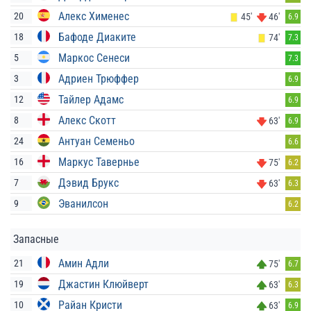
Алекс Хименес
20
45'
46'
6.9
Бафоде Диаките
18
74'
7.3
Маркос Сенеси
5
7.3
Адриен Трюффер
3
6.9
Тайлер Адамс
12
6.9
Алекс Скотт
8
63'
6.9
Антуан Семеньо
24
6.6
Маркус Тавернье
16
75'
6.2
Дэвид Брукс
7
63'
6.3
Эванилсон
9
6.2
Запасные
Амин Адли
21
75'
6.7
Джастин Клюйверт
19
63'
6.3
Райан Кристи
10
63'
6.9