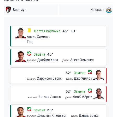
Борнмут
Ньюкасл
Жёлтая карточка
45' +3'
Алекс Хименес
Foul
Замена
46'
Джеймс Хилл
Алекс Хименес
вышел:
ушел:
62'
Замена
Харрисон Барнс
Джо Уиллок
вышел:
ушел:
62'
Замена
Антони Эланга
Якоб Мёрфи
вышел:
ушел:
Замена
63'
Джастин Клюйверт
Дэвид Брукс
вышел:
ушел: