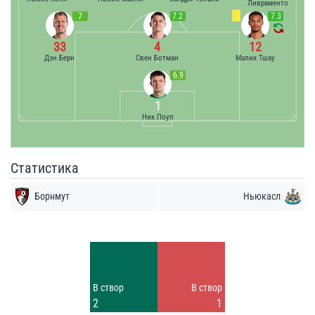
Ливраменто
7
7.2
7.3
33
4
12
Дэн Берн
Свен Ботман
Малик Тшау
6.9
1
Ник Поуп
Статистика
Борнмут
Ньюкасл
Удары
Удары
3
3
Заблок.
Заблок.
В створ
В створ
6
1
2
1