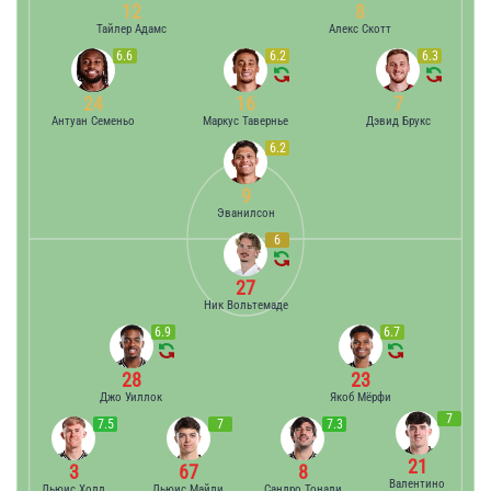
12
8
Тайлер Адамс
Алекс Скотт
6.6
6.2
6.3
24
16
7
Антуан Семеньо
Маркус Тавернье
Дэвид Брукс
6.2
9
Эванилсон
6
27
Ник Вольтемаде
6.9
6.7
28
23
Джо Уиллок
Якоб Мёрфи
7
7.5
7
7.3
21
3
67
8
Валентино
Льюис Холл
Льюис Майли
Сандро Тонали