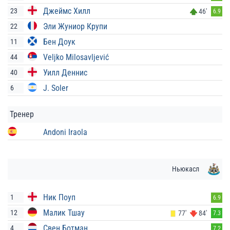
Джеймс Хилл
23
46'
6.9
Эли Жуниор Крупи
22
Бен Доук
11
Veljko Milosavljević
44
Уилл Деннис
40
J. Soler
6
Тренер
Andoni Iraola
Ньюкасл
Ник Поуп
1
6.9
Малик Тшау
12
77'
84'
7.3
Свен Ботман
4
7.2