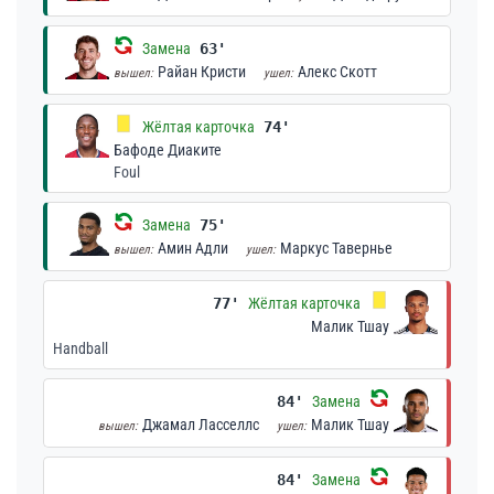
Замена
63'
Райан Кристи
Алекс Скотт
вышел:
ушел:
Жёлтая карточка
74'
Бафоде Диаките
Foul
Замена
75'
Амин Адли
Маркус Тавернье
вышел:
ушел:
77'
Жёлтая карточка
Малик Тшау
Handball
84'
Замена
Джамал Ласселлс
Малик Тшау
вышел:
ушел:
84'
Замена