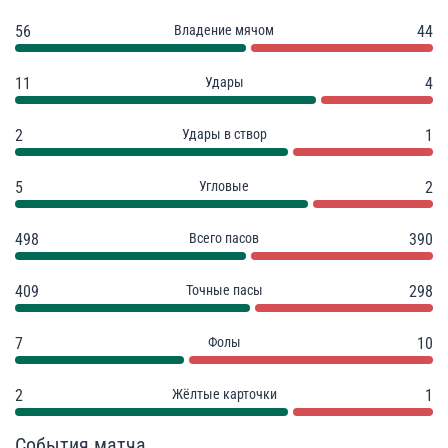
56
Владение мячом
44
11
Удары
4
2
Удары в створ
1
5
Угловые
2
498
Всего пасов
390
409
Точные пасы
298
7
Фолы
10
2
Жёлтые карточки
1
События матча