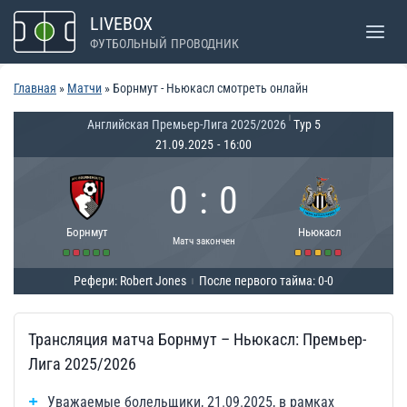
Перейти
LIVEBOX
к
ФУТБОЛЬНЫЙ ПРОВОДНИК
содержимому
Главная
»
Матчи
»
Борнмут - Ньюкасл смотреть онлайн
|
Английская Премьер-Лига 2025/2026
Тур 5
21.09.2025
-
16:00
0
:
0
Борнмут
Ньюкасл
Матч закончен
Рефери: Robert Jones
После первого тайма: 0-0
|
Трансляция матча Борнмут – Ньюкасл: Премьер-
Лига 2025/2026
Уважаемые болельщики, 21.09.2025, в рамках