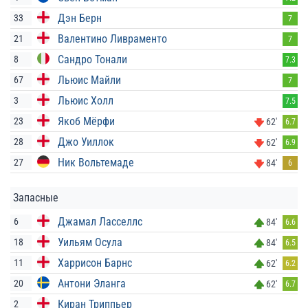
Дэн Берн
33
7
Валентино Ливраменто
21
7
Сандро Тонали
8
7.3
Льюис Майли
67
7
Льюис Холл
3
7.5
Якоб Мёрфи
23
62'
6.7
Джо Уиллок
28
62'
6.9
Ник Вольтемаде
27
84'
6
Запасные
Джамал Ласселлс
6
84'
6.6
Уильям Осула
18
84'
6.5
Харрисон Барнс
11
62'
6.2
Антони Эланга
20
62'
6.7
Киран Триппьер
2