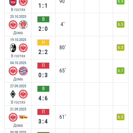
90`
6.9
1:1
В гостях
25.10.2025
В
4`
6.5
2:0
Дома
19.10.2025
Н
80`
6.3
2:2
В гостях
04.10.2025
П
65`
6.7
0:3
Дома
27.09.2025
В
4:6
В гостях
21.09.2025
П
61`
6.3
3:4
Дома
30.08.2025