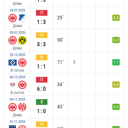
Дома
24.01.2026
П
29`
6.5
1:3
Дома
09.01.2026
Н
90`
6.7
3:3
Дома
20.12.2025
Н
71`
1
7.7
1:1
В гостях
06.12.2025
П
34`
6.2
6:0
В гостях
09.11.2025
В
45`
6.9
1:0
Дома
01.11.2025
Н