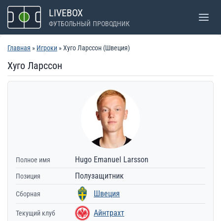
Перейти
LIVEBOX
к
ФУТБОЛЬНЫЙ ПРОВОДНИК
содержимому
Главная
»
Игроки
» Хуго Ларссон (Швеция)
Хуго Ларссон
Hugo Emanuel Larsson
Полное имя
Полузащитник
Позиция
Швеция
Сборная
Айнтрахт
Текущий клуб