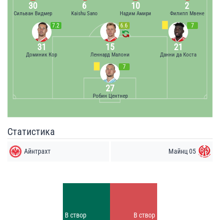
30
6
10
2
Сильван Видмер
Kaishu Sano
Надим Амири
Филипп Мвене
7.2
6.6
7
31
15
21
Доминик Кор
Леннард Малони
Данни да Коста
7
27
Робин Центнер
Статистика
Айнтрахт
Майнц 05
Удары
Удары
5
3
Заблок.
Заблок.
В створ
В створ