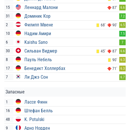
Леннард Малони
15
87'
6.6
Доминик Кор
31
7.2
Филипп Мвене
2
68'
90'
6.5
Надим Амири
10
7.5
Kaishu Sano
6
7
Сильван Видмер
30
45'
87'
6.6
Пауль Небель
8
90'
6.3
Бенедикт Холлербах
17
71'
6.3
Ли Джэ Сон
7
6.7
Запасные
Лассе Финн
1
Штефан Белль
16
K. Potulski
48
Арно Норден
9