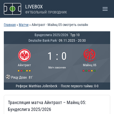
Перейти
LIVEBOX
к
ФУТБОЛЬНЫЙ ПРОВОДНИК
содержимому
Главная
»
Матчи
»
Айнтрахт - Майнц 05 смотреть онлайн
|
Бундеслига 2025/2026
Тур 10
Deutsche Bank Park
09.11.2025
-
20:30
|
1
:
0
Айнтрахт
Майнц 05
Матч закончен
Рицу Доан
81'
Рефери: Matthias Jollenbeck
После первого тайма: 0-0
|
Трансляция матча Айнтрахт – Майнц 05:
Бундеслига 2025/2026