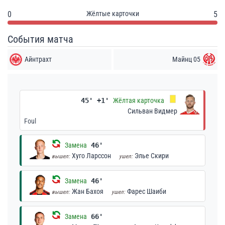
0
Жёлтые карточки
5
События матча
Айнтрахт
Майнц 05
45' +1'
Жёлтая карточка
Сильван Видмер
Foul
Замена
46'
Хуго Ларссон
Элье Скири
вышел:
ушел:
Замена
46'
Жан Бахоя
Фарес Шаиби
вышел:
ушел:
Замена
66'