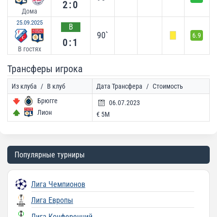
2:0
Дома
25.09.2025
В
90`
6.9
0:1
В гостях
Трансферы игрока
Из клуба
/
В клуб
Дата Трансфера
/
Стоимость
Брюгге
06.07.2023
Лион
€ 5M
Популярные турниры
Лига Чемпионов
Лига Европы
Лига Конференций