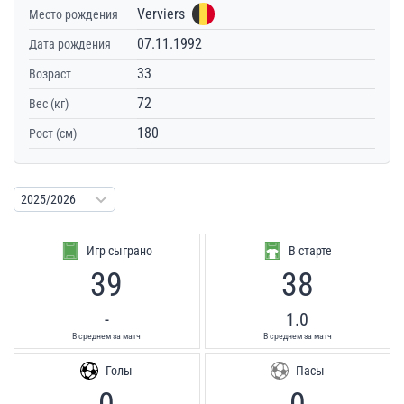
Verviers
Место рождения
07.11.1992
Дата рождения
33
Возраст
72
Вес (кг)
180
Рост (см)
Игр сыграно
В старте
39
38
-
1.0
В среднем за матч
В среднем за матч
Голы
Пасы