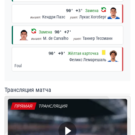
90' +3'
Замена
Кендри Паэс
Лукас Хогсберг
вышел:
ушел:
Замена
90' +7'
M. de Carvalho
Таннер Тессманн
вышел:
ушел:
90' +9'
Жёлтая карточка
Феликс Лемарешаль
Foul
Трансляция матча
ПРЯМАЯ
ТРАНСЛЯЦИЯ