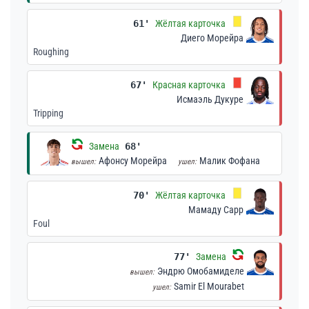
61'
Жёлтая карточка
Диего Морейра
Roughing
67'
Красная карточка
Исмаэль Дукуре
Tripping
Замена
68'
Афонсу Морейра
Малик Фофана
вышел:
ушел:
70'
Жёлтая карточка
Мамаду Сарр
Foul
77'
Замена
Эндрю Омобамиделе
вышел:
Samir El Mourabet
ушел: