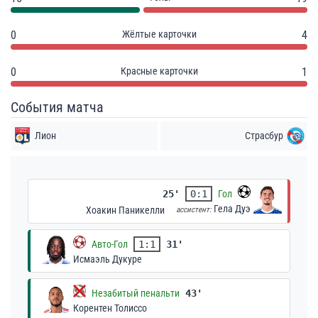
0
Жёлтые карточки
4
0
Красные карточки
1
События матча
Лион
Страсбур
25'
0:1
Гол
Гела Дуэ
Хоакин Паникелли
ассистент:
Авто-Гол
1:1
31'
Исмаэль Дукуре
Незабитый пенальти
43'
Корентен Толиссо