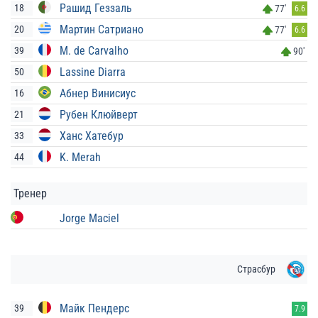
Рашид Геззаль
18
77'
6.6
Мартин Сатриано
20
77'
6.6
M. de Carvalho
39
90'
Lassine Diarra
50
Абнер Винисиус
16
Рубен Клюйверт
21
Ханс Хатебур
33
K. Merah
44
Тренер
Jorge Maciel
Страсбур
Майк Пендерс
39
7.9