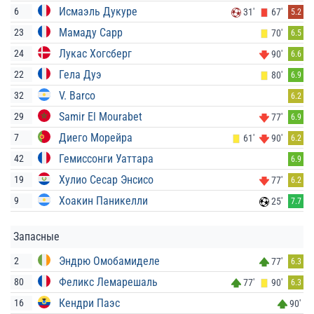
Исмаэль Дукуре
6
31'
67'
5.2
Мамаду Сарр
23
70'
6.5
Лукас Хогсберг
24
90'
6.6
Гела Дуэ
22
80'
6.9
V. Barco
32
6.2
Samir El Mourabet
29
77'
6.9
Диего Морейра
7
61'
90'
6.2
Гемиссонги Уаттара
42
6.9
Хулио Сесар Энсисо
19
77'
6.2
Хоакин Паникелли
9
25'
7.7
Запасные
Эндрю Омобамиделе
2
77'
6.3
Феликс Лемарешаль
80
77'
90'
6.3
Кендри Паэс
16
90'