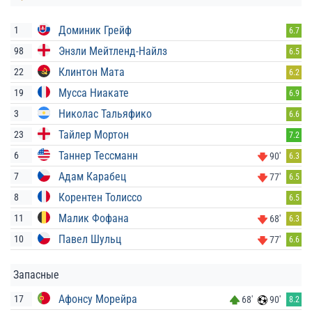
Доминик Грейф
1
6.7
Энзли Мейтленд-Найлз
98
6.5
Клинтон Мата
22
6.2
Мусса Ниакате
19
6.9
Николас Тальяфико
3
6.6
Тайлер Мортон
23
7.2
Таннер Тессманн
6
90'
6.3
Адам Карабец
7
77'
6.5
Корентен Толиссо
8
6.5
Малик Фофана
11
68'
6.3
Павел Шульц
10
77'
6.6
Запасные
Афонсу Морейра
17
68'
90'
8.2