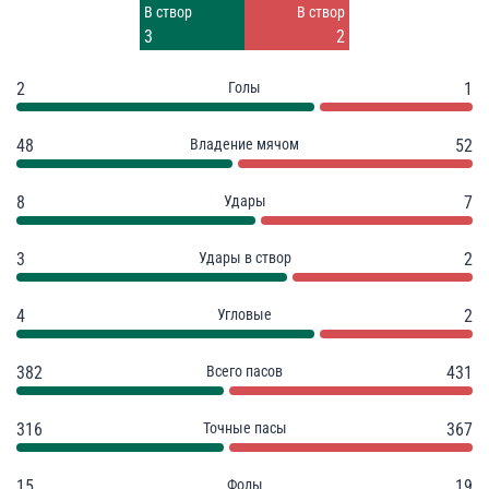
Заблок.
Заблок.
В створ
В створ
3
2
3
2
2
Голы
1
48
Владение мячом
52
8
Удары
7
3
Удары в створ
2
4
Угловые
2
382
Всего пасов
431
316
Точные пасы
367
15
Фолы
19