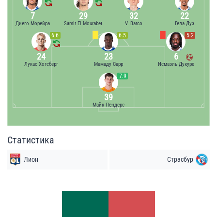
7
29
32
22
Диего Морейра
Samir El Mourabet
V. Barco
Гела Дуэ
6.6
6.5
5.2
24
23
6
Лукас Хогсберг
Мамаду Сарр
Исмаэль Дукуре
7.9
39
Майк Пендерс
Статистика
Лион
Страсбур
Удары
Удары
2
5