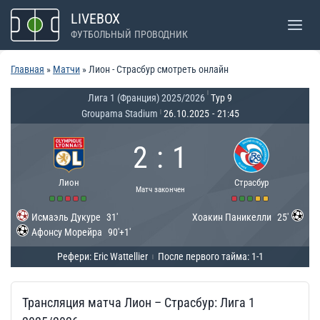
Перейти
LIVEBOX
к
ФУТБОЛЬНЫЙ ПРОВОДНИК
содержимому
Главная
»
Матчи
»
Лион - Страсбур смотреть онлайн
|
Лига 1 (Франция) 2025/2026
Тур 9
Groupama Stadium
26.10.2025
-
21:45
|
2
:
1
Лион
Страсбур
Матч закончен
Исмаэль Дукуре
31'
Хоакин Паникелли
25'
Афонсу Морейра
90'+1'
Рефери: Eric Wattellier
После первого тайма: 1-1
|
Трансляция матча Лион – Страсбур: Лига 1