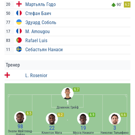
Мартьяль Годо
20
90'
6.2
Стефан Баич
50
Эдуард Соболь
77
M. Amougou
17
Rafael Luis
83
Себастьян Нанаси
11
Тренер
L. Rosenior
6.7
1
Доминик Грейф
6.5
6.2
6.9
6.6
98
22
19
3
Энзли Мейтленд-
Клинтон Мата
Мусса Ниакате
Николас Тальяфико
Найлз