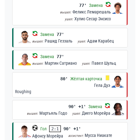
77'
Замена
Феликс Лемарешаль
вышел:
Хулио Сесар Энсисо
ушел:
Замена
77'
Рашид Геззаль
Адам Карабец
вышел:
ушел:
Замена
77'
Мартин Сатриано
Павел Шульц
вышел:
ушел:
80'
Жёлтая карточка
Гела Дуэ
Roughing
90' +1'
Замена
Мартьяль Годо
Диего Морейра
вышел:
ушел:
Гол
2:1
90' +1'
Мусса Ниакате
Афонсу Морейра
ассистент: