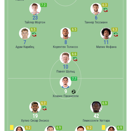
7.2
6.3
23
6
Тайлер Мортон
Таннер Тессманн
6.5
6.5
6.3
7
8
11
Адам Карабец
Корентен Толиссо
Малик Фофана
6.6
10
Павел Шульц
7.7
9
Хоакин Паникелли
6.2
6.9
19
42
Хулио Сесар Энсисо
Гемиссонги Уаттара
6.2
6.9
6.2
6.9