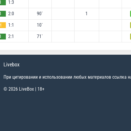
В
1:3
В
2:0
90`
1
Н
1:1
10`
В
2:1
71`
Livebox
При цитировании и использовании любых материалов ссылка на 
© 2026 LiveBox | 18+