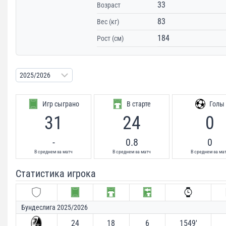
33
Возраст
83
Вес (кг)
184
Рост (см)
Игр сыграно
В старте
Голы
31
24
0
-
0.8
0
В среднем за матч
В среднем за матч
В среднем за ма
Статистика игрока
Бундеслига 2025/2026
24
18
6
1549′