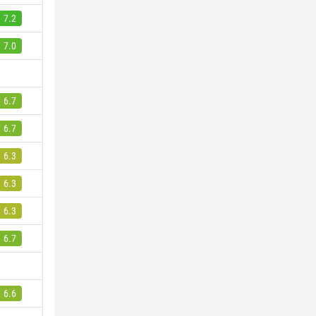
7.2
7.0
6.7
6.7
6.3
6.3
6.3
6.7
6.6