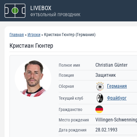
Перейти
LIVEBOX
к
ФУТБОЛЬНЫЙ ПРОВОДНИК
содержимому
Главная
»
Игроки
» Кристиан Гюнтер (Германия)
Кристиан Гюнтер
Christian Günter
Полное имя
Защитник
Позиция
Германия
Сборная
Фрайбург
Текущий клуб
Гражданство
Villingen-Schwennin
Место рождения
28.02.1993
Дата рождения