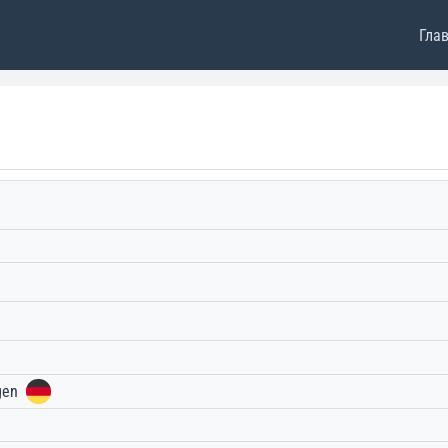
Гла
gen