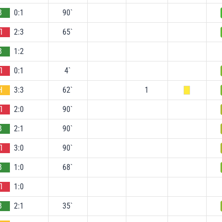
В
0:1
90`
П
2:3
65`
В
1:2
П
0:1
4`
Н
3:3
62`
1
П
2:0
90`
В
2:1
90`
П
3:0
90`
В
1:0
68`
П
1:0
В
2:1
35`