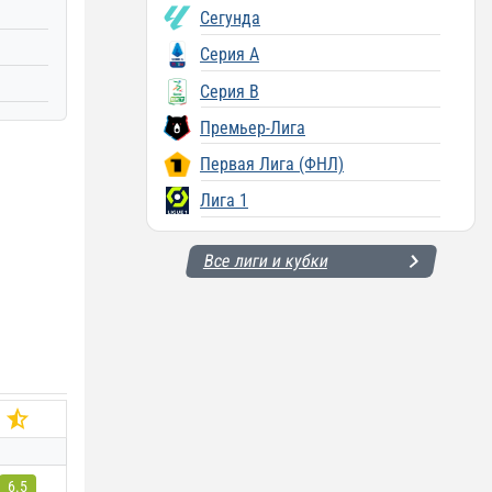
Сегунда
Серия A
Серия B
Премьер-Лига
Первая Лига (ФНЛ)
Лига 1
Все лиги и кубки
6.5