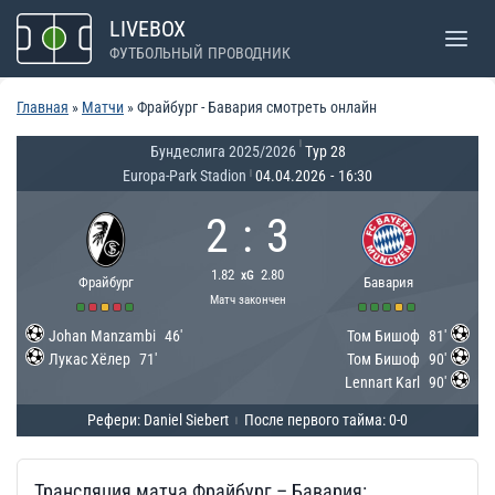
Перейти
LIVEBOX
к
ФУТБОЛЬНЫЙ ПРОВОДНИК
содержимому
Главная
»
Матчи
»
Фрайбург - Бавария смотреть онлайн
|
Бундеслига 2025/2026
Тур 28
Europa-Park Stadion
04.04.2026
-
16:30
|
2
:
3
1.82
2.80
xG
Фрайбург
Бавария
Матч закончен
Johan Manzambi
46'
Том Бишоф
81'
Лукас Хёлер
71'
Том Бишоф
90'
Lennart Karl
90'
Рефери: Daniel Siebert
После первого тайма: 0-0
|
Трансляция матча Фрайбург – Бавария: