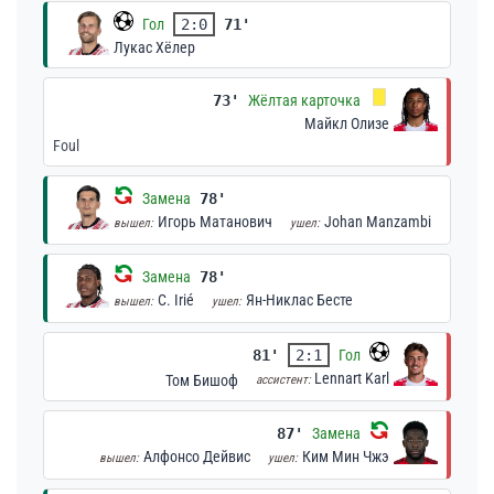
Гол
2:0
71'
Лукас Хёлер
73'
Жёлтая карточка
Майкл Олизе
Foul
Замена
78'
Игорь Матанович
Johan Manzambi
вышел:
ушел:
Замена
78'
C. Irié
Ян-Никлас Бесте
вышел:
ушел:
81'
2:1
Гол
Lennart Karl
Том Бишоф
ассистент:
87'
Замена
Алфонсо Дейвис
Ким Мин Чжэ
вышел:
ушел: