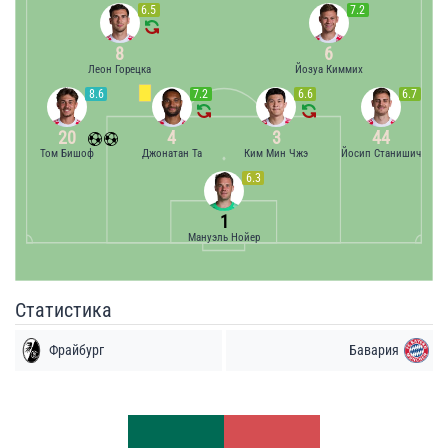
6.5
7.2
8
6
Леон Горецка
Йозуа Киммих
8.6
7.2
6.6
6.7
20
4
3
44
Том Бишоф
Джонатан Та
Ким Мин Чжэ
Йосип Станишич
6.3
1
Мануэль Нойер
Статистика
Фрайбург
Бавария
Удары
Удары
5
12