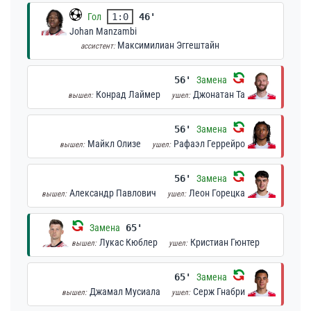
Гол
1:0
46'
Johan Manzambi
Максимилиан Эггештайн
ассистент:
56'
Замена
Конрад Лаймер
Джонатан Та
вышел:
ушел:
56'
Замена
Майкл Олизе
Рафаэл Геррейро
вышел:
ушел:
56'
Замена
Александр Павлович
Леон Горецка
вышел:
ушел:
Замена
65'
Лукас Кюблер
Кристиан Гюнтер
вышел:
ушел:
65'
Замена
Джамал Мусиала
Серж Гнабри
вышел:
ушел: