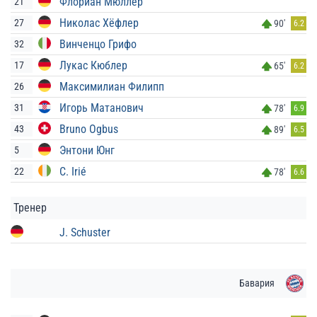
Флориан Мюллер
21
Николас Хёфлер
27
90'
6.2
Винченцо Грифо
32
Лукас Кюблер
17
65'
6.2
Максимилиан Филипп
26
Игорь Матанович
31
78'
6.9
Bruno Ogbus
43
89'
6.5
Энтони Юнг
5
C. Irié
22
78'
6.6
Тренер
J. Schuster
Бавария