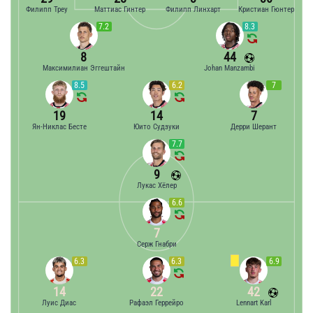
Филипп Треу
Маттиас Гинтер
Филипп Линхарт
Кристиан Гюнтер
7.2
8.3
8
44
Максимилиан Эггештайн
Johan Manzambi
8.5
6.2
7
19
14
7
Ян-Никлас Бесте
Юито Судзуки
Дерри Шерант
7.7
9
Лукас Хёлер
6.6
7
Серж Гнабри
6.3
6.3
6.9
14
22
42
Луис Диас
Рафаэл Геррейро
Lennart Karl