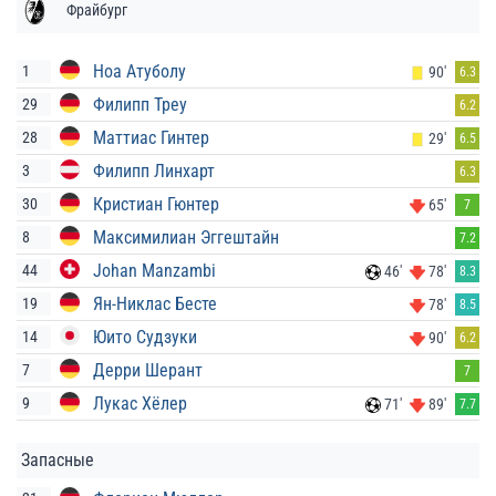
Фрайбург
Ноа Атуболу
1
90'
6.3
Филипп Треу
29
6.2
Маттиас Гинтер
28
29'
6.5
Филипп Линхарт
3
6.3
Кристиан Гюнтер
30
65'
7
Максимилиан Эггештайн
8
7.2
Johan Manzambi
44
46'
78'
8.3
Ян-Никлас Бесте
19
78'
8.5
Юито Судзуки
14
90'
6.2
Дерри Шерант
7
7
Лукас Хёлер
9
71'
89'
7.7
Запасные