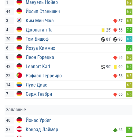
Мануэль Нойер
1
6.3
Йосип Станишич
44
6.7
Ким Мин Чжэ
3
87'
6.6
Джонатан Та
4
25'
56'
7.2
Том Бишоф
20
81'
90'
8.6
Йозуа Киммих
6
7.2
Леон Горецка
8
56'
6.5
Lennart Karl
42
90'
90'
6.9
Рафаэл Геррейро
22
56'
6.3
Луис Диас
14
6.3
Серж Гнабри
7
65'
6.6
Запасные
Йонас Урбиг
40
Конрад Лаймер
27
56'
7