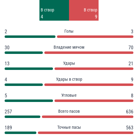
Заблок.
Заблок.
В створ
В створ
4
7
4
9
2
Голы
3
30
Владение мячом
70
13
Удары
21
4
Удары в створ
9
5
Угловые
8
257
Всего пасов
636
189
Точные пасы
563