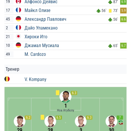
Алфонсо Дейвис
19
87'
6.9
Майкл Олизе
17
56'
73'
5.9
Александр Павлович
45
56'
6.6
Дайо Упамекано
2
Хироки Ито
21
Джамал Мусиала
10
65'
6.7
M. Cardozo
49
Тренер
V. Kompany
6.3
1
Ноа Атуболу
6.2
6.5
6.3
7
29
28
3
30