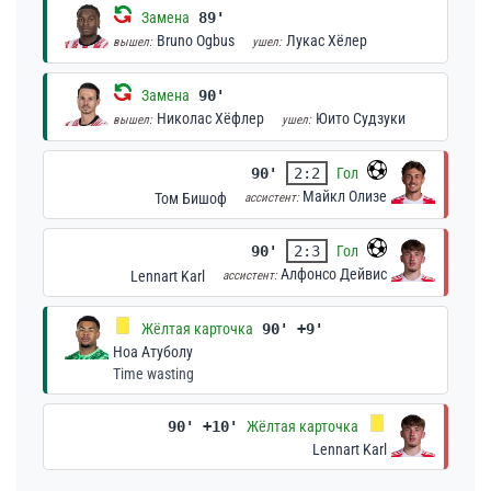
Замена
89'
Bruno Ogbus
Лукас Хёлер
вышел:
ушел:
Замена
90'
Николас Хёфлер
Юито Судзуки
вышел:
ушел:
90'
2:2
Гол
Майкл Олизе
Том Бишоф
ассистент:
90'
2:3
Гол
Алфонсо Дейвис
Lennart Karl
ассистент:
Жёлтая карточка
90' +9'
Ноа Атуболу
Time wasting
90' +10'
Жёлтая карточка
Lennart Karl