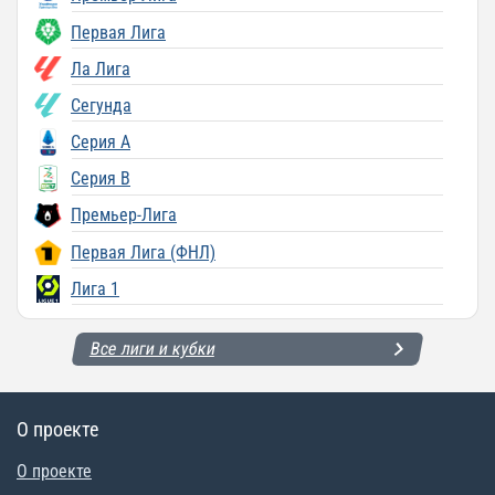
Первая Лига
Ла Лига
Сегунда
Серия A
Серия B
Премьер-Лига
Первая Лига (ФНЛ)
Лига 1
Все лиги и кубки
О проекте
О проекте