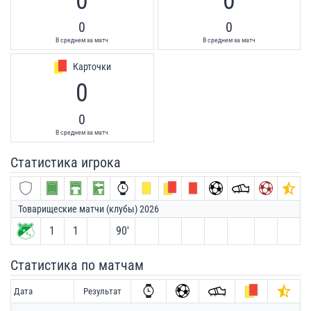
0
0
0
0
В среднем за матч
В среднем за матч
Карточки
0
0
В среднем за матч
Статистика игрока
Товарищеские матчи (клубы) 2026
1
1
90′
Статистика по матчам
Дата
Результат