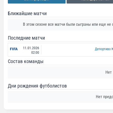
Ближайшие матчи
В этом сезоне все матчи были сыграны или еще не
Последние матчи
11.01.2026
Депортиво 
02:00
Состав команды
Нет 
Дни рождения футболистов
Нет пред