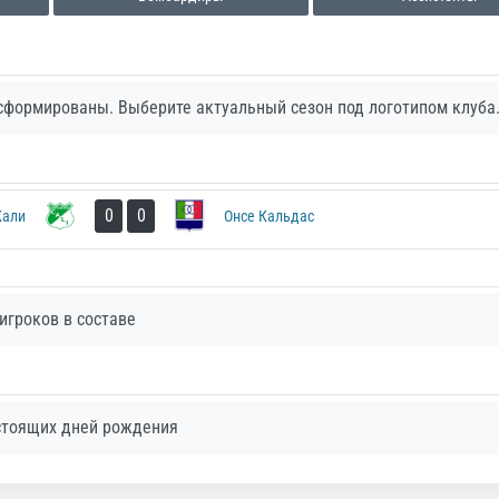
 сформированы. Выберите актуальный сезон под логотипом клуба
0
0
Кали
Онсе Кальдас
игроков в составе
стоящих дней рождения