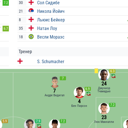
Сол Сидибе
30
'
7.2
Никола Йойич
21
Льюис Бейкер
8
Натан Лоу
35
'
6.7
Весли Мораэс
18
Тренер
S. Schumacher
6.3
7
24
Джуниор
6.9
7
Тчамадью
Андре Видигал
4
7.2
Бен Пирсон
23
5.9
7.9
7.2
Люк Макналли