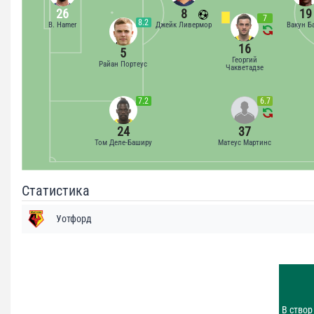
26
8
19
7
8.2
B. Hamer
Джейк Ливермор
Вакун Б
16
5
Георгий
Райан Портеус
Чакветадзе
7.2
6.7
24
37
Том Деле-Баширу
Матеус Мартинс
Статистика
Уотфорд
Удары
5
Заблок.
В створ