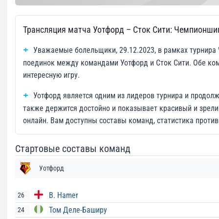
Трансляция матча Уотфорд – Сток Сити: Чемпионши
Уважаемые болельщики, 29.12.2023, в рамках турнира
поединок между командами Уотфорд и Сток Сити. Обе ко
интересную игру.
Уотфорд является одним из лидеров турнира и продол
также держится достойно и показывает красивый и зрели
онлайн. Вам доступны составы команд, статистика против
Стартовые составы команд
Уотфорд
B. Hamer
26
Том Деле-Баширу
24