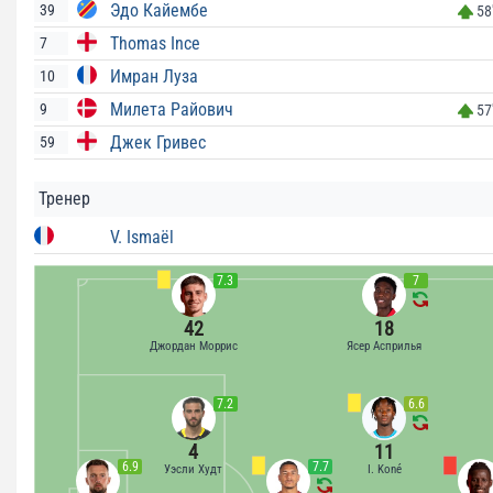
Эдо Кайембе
39
58
Thomas Ince
7
Имран Луза
10
Милета Райович
9
57
Джек Гривес
59
Тренер
V. Ismaël
7.3
7
42
18
Джордан Моррис
Ясер Асприлья
7.2
6.6
4
11
6.9
7.7
Уэсли Худт
I. Koné