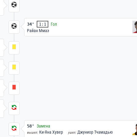
34'
1:1
Гол
Райан Ммаэ
58'
Замена
Ки-Яна Хувер
Джуниор Тчамадью
вышел:
ушел: