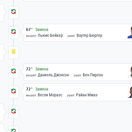
67'
Замена
Льюис Бейкер
Ваутер Бюргер
вышел:
ушел:
72'
Замена
Даниэль Джонсон
Бен Пирсон
вышел:
ушел:
72'
Замена
Весли Мораэс
Райан Ммаэ
вышел:
ушел: