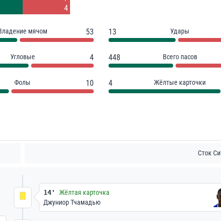
3
4
Владение мячом
53
13
Удары
Угловые
4
448
Всего пасов
Фолы
10
4
Жёлтые карточки
Сток Си
14'
Жёлтая карточка
Джуниор Тчамадью