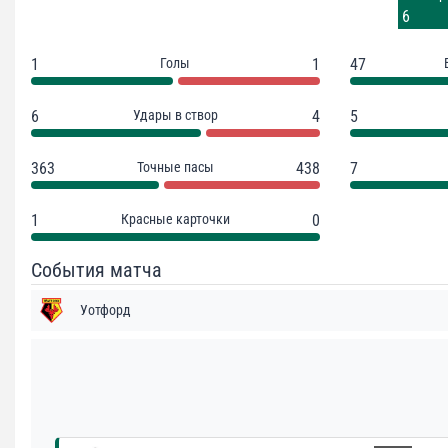
2
6
1
Голы
1
47
6
Удары в створ
4
5
363
Точные пасы
438
7
1
Красные карточки
0
События матча
Уотфорд